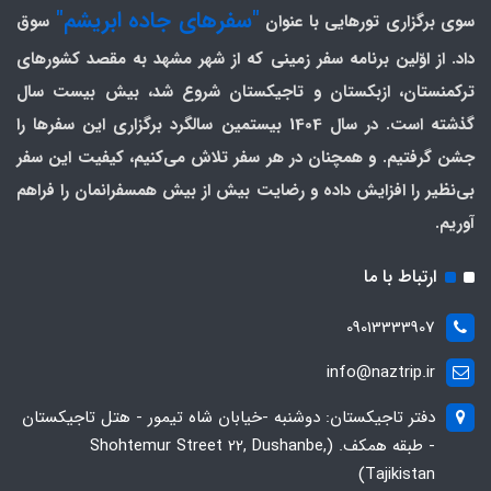
"سفرهای جاده ابریشم"
سوی برگزاری تورهایی با عنوان
سوق
داد. از اوّلین برنامه سفر زمینی که از شهر مشهد به مقصد کشورهای
ترکمنستان، ازبکستان و تاجیکستان شروع شد، بیش بیست سال
گذشته است. در سال 1404 بیستمین سالگرد برگزاری این سفرها را
جشن گرفتیم. و همچنان در هر سفر تلاش می‌کنیم، کیفیت این سفر
بی‌نظیر را افزایش داده و رضایت بیش از بیش همسفرانمان را فراهم
آوریم.
ارتباط با ما
09013333907
info@naztrip.ir
دفتر تاجیکستان: دوشنبه -خیابان شاه تیمور - هتل تاجیکستان
- طبقه همکف. (Shohtemur Street 22, Dushanbe,
Tajikistan)