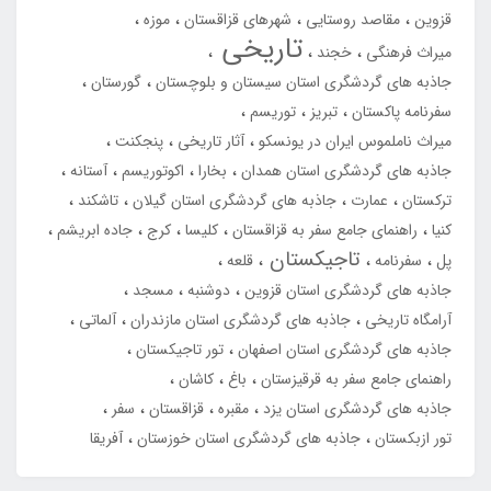
قزوین
مقاصد روستایی
شهرهای قزاقستان
موزه
تاریخی
میراث فرهنگی
خجند
جاذبه های گردشگری استان سیستان و بلوچستان
گورستان
سفرنامه پاکستان
تبریز
توریسم
میراث ناملموس ایران در یونسکو
آثار تاریخی
پنجکنت
جاذبه های گردشگری استان همدان
بخارا
اکوتوریسم
آستانه
ترکستان
عمارت
جاذبه های گردشگری استان گیلان
تاشکند
کنیا
راهنمای جامع سفر به قزاقستان
کلیسا
کرج
جاده ابریشم
تاجیکستان
پل
سفرنامه
قلعه
جاذبه های گردشگری استان قزوین
دوشنبه
مسجد
آرامگاه تاریخی
جاذبه های گردشگری استان مازندران
آلماتی
جاذبه های گردشگری استان اصفهان
تور تاجیکستان
راهنمای جامع سفر به قرقیزستان
باغ
کاشان
جاذبه های گردشگری استان یزد
مقبره
قزاقستان
سفر
تور ازبکستان
جاذبه های گردشگری استان خوزستان
آفریقا