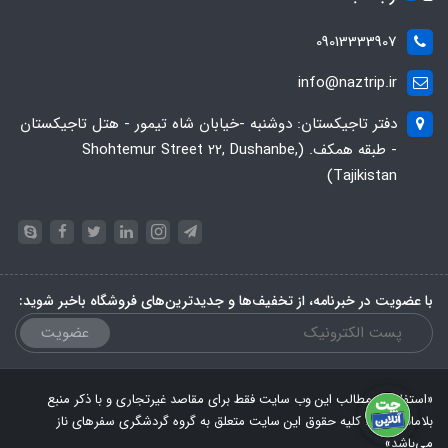
09013333907
info@naztrip.ir
دفتر تاجیکستان: دوشنبه -خیابان شاه تیمور - هتل تاجیکستان
- طبقه همکف. (Shohtemur Street 22, Dushanbe,
Tajikistan)
با عضویت در خبرنامه، از تخفیف‌ها و جدیدترین‌های فروشگاه باخبر شوید:
عضویت
«استفاده از مطالب این وب سایت فقط برای مقاصد غیرتجاری و با ذکر منبع
بلامانع است. کلیه حقوق این سایت متعلق به گروه گردشگری سفرهای ناز
می‌باشد»