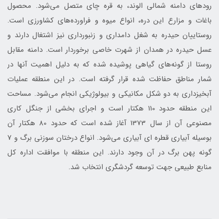
رودهاي دامنه شمالي الوند، به قره چاي متصل مي‌شود. محصول
باغات و مزارع اين دره، انواع ميوه و فراورده‌هاي کشاورزي است.
روستاييان حيدره به شغل دامداري و زنبورداري نيز اشتغال دارند و
عسل حيدره در همدان از شهرت خاصي برخوردار است. دامنه مقابل
روستا از گونه‌هاي گياهي پوشيده شده که به دليل اهميت آنها در
شمار مناطق حفاظت شده قرار گرفته است. در اين منطقه عمليات
آبخيزداري به دو شکل مکانيکي و بيولوژيکي انجام مي‌شود. مساحت
اين منطقه حدود 110 هکتار است و اجراي بخشي از جنگل کاري
مصنوعي آن از سال 1373 آغاز شده است که حدود 80 هکتار آن
بوسيله آبياري قطره اي آبياري مي‌شود. انواع درختان سوزني برگ و 7
گونه پهن برگ در آن وجود دارند. اين منطقه با موافقت اداره کل
منابع طبيعي جهت توسعه گردشگري انتخاب شد.