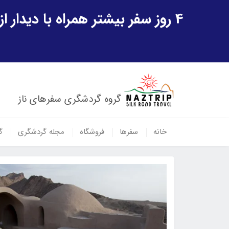
4 روز سفر بیشتر همراه با دیدار از شهر تاریخی خیوه و یک پرواز داخلی ازبکستان هدیه ویژه سفر شهریورماه
گروه گردشگری سفرهای ناز
خانه
سفرها
فروشگاه
مجله گردشگری
گ