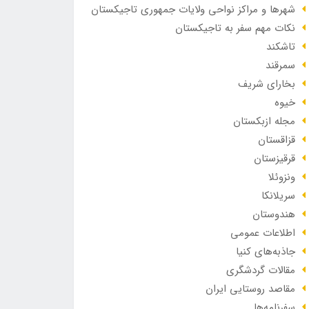
شهرها و مراکز نواحی ولایات جمهوری تاجیکستان
نکات مهم سفر به تاجیکستان
تاشکند
سمرقند
بخارای شریف
خیوه
مجله ازبکستان
قزاقستان
قرقیزستان
ونزوئلا
سریلانکا
هندوستان
اطلاعات عمومی
جاذبه‌های کنیا
مقالات گردشگری
مقاصد روستایی ایران
سفرنامه‌ها