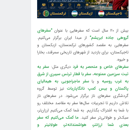
بیش از 20 سال است که سفرهایی با عنوان
"سفرهای
گروهی جاده ابریشم"
از مبدا ایران برگزار می‌کنیم.
سفرهایی به مقصد کشورهای ترکمنستان، ازبکستان و
تاجیکستان، برای بازدید از شهرهای تاریخی سمرقند، بخارا
و خیوه.
سفرهای خاص و منحصر به فرد
دیگری مثل:
سفر به
تبت سرزمین ممنوعه
،
سفر با قطار ترنس سیبری از شرق
به غرب روسیه
و یا
سفر ماجراجویی به هیمالیای
پاکستان و بیس کمپ نانگاپاربات
نیز توسط گروه
گردشگری سفرهای ناز برگزار می‌شود. در سفرهای ناز
تلاش داریم تا تجربیات سال‌ها سفر به مقاصد مختلف رو
با شما به اشتراک بگذاریم. به شما کمک می‌کنیم ارزان‌تر،
سبک‌تر و طولانی‌تر سفر کنید.
ما کمک می‌کنیم که سفر
بعدی شما ارزانتر، هواشمندانه‌تر، طولانی‎تر و