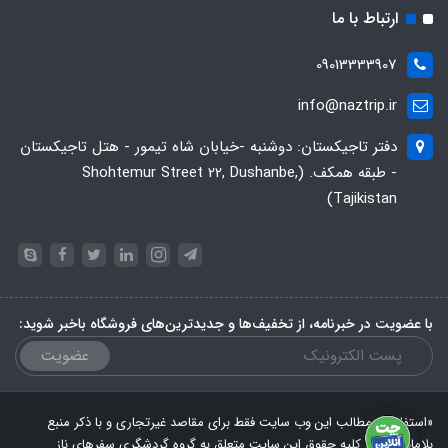
ارتباط با ما
09013333907
info@naztrip.ir
دفتر تاجیکستان: دوشنبه -خیابان شاه تیمور - هتل تاجیکستان
- طبقه همکف. (Shohtemur Street 22, Dushanbe,
Tajikistan)
با عضویت در خبرنامه، از تخفیف‌ها و جدیدترین‌های فروشگاه باخبر شوید:
عضویت
«استفاده از مطالب این وب سایت فقط برای مقاصد غیرتجاری و با ذکر منبع
بلامانع است. کلیه حقوق این سایت متعلق به گروه گردشگری سفرهای ناز