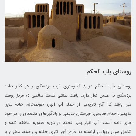
روستای باب الحکم
روستاي باب الحکم در 8 کيلومتري غرب بردسکن و در کنار جاده
بردسکن به طبس قرار دارد. بافت سنتي نسبتاً سالمي در مرکز روستا
مي باشد که آثار تاريخي از جمله آب انبار، حوضخانه، خانه هاي
قديمي، حمام قديمي، قبرستان قديمي و بادگيرهاي متعددي را در خود
جاي داده است. آب انبار باب الحکم در دوره صفويه ساخته شده و
شامل سردر زيبايي آراسته به طرح آجر کاري خفته و راسته، مخزن با