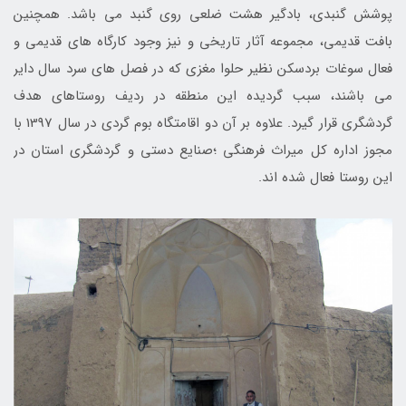
پوشش گنبدي، بادگير هشت ضلعي روي گنبد مي باشد. همچنين
بافت قديمي، مجموعه آثار تاريخي و نيز وجود کارگاه هاي قديمي و
فعال سوغات بردسکن نظير حلوا مغزي که در فصل هاي سرد سال داير
مي باشند، سبب گرديده اين منطقه در رديف روستاهاي هدف
گردشگري قرار گيرد. علاوه بر آن دو اقامتگاه بوم گردي در سال 1397 با
مجوز اداره کل ميراث فرهنگي ؛صنايع دستي و گردشگري استان در
اين روستا فعال شده اند.