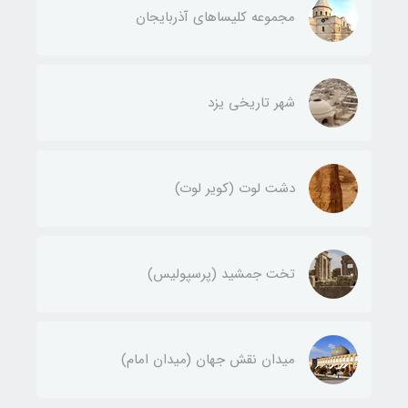
مجموعه کلیساهای آذربایجان
شهر تاریخی یزد
دشت لوت (کویر لوت)
تخت جمشید (پرسپولیس)
میدان نقش جهان (میدان امام)