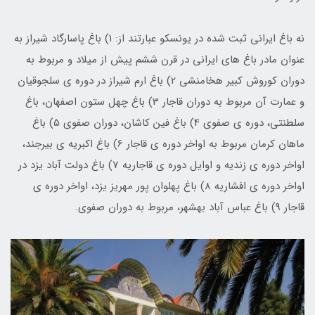
نه باغ ایرانی ثبت شده در یونسکو عبارتند از: 1) باغ پاسارگاد شیراز به
عنوان مادر باغ های ایرانی در قرن ششم پیش از میلاد و مربوط به
دوران کوروش کبیر هخامنشی 2) باغ ارم شیراز در دوره ی سلجوقیان
و عمارت آن مربوط به دوران قاجار 3) باغ چهل ستون اصفهان، باغ
سلطنتی، دوره ی صفوی 4) باغ فین کاشان، دوران صفوی 5) باغ
ماهان کرمان مربوط به اواخر دوره ی قاجار 6) باغ اکبریه ی بیرجند،
اواخر دوره ی زندیه و اوایل دوره ی قاجاریه 7) باغ دولت آباد یزد در
اواخر دوره ی افشاریه 8) باغ پهلوان پور مهریز یزد، اواخر دوره ی
قاجار 9) باغ عباس آباد بهشهر، مربوط به دوران صفوی.