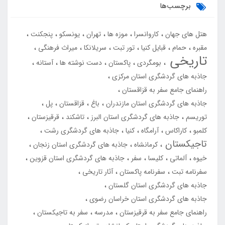
برچسب‌ها
هتل های جهان
کاروانسرا
موزه ها
تهران
یونسکو
پنجکنت
مقبره
حمام
قبایل کنیا
تور تبت
سریلانکا
میراث فرهنگی
تاریخی
بومگردی
پاکستان
دست نوشته ها
آستانه
جاذبه های گردشگری استان مرکزی
راهنمای جامع سفر به قزاقستان
جاذبه های گردشگری استان مازندران
باغ
قزاقستان
پل
توریسم
جاذبه های گردشگری استان البرز
تاشکند
قرقیزستان
کلمبو
کاراکاس
آرامگاه
کنیا
جاذبه های گردشگری رشت
تاجیکستان
کرمانشاه
جاذبه های گردشگری استان زنجان
خیوه
آلماتی
کلیسا
سفر
جاذبه های گردشگری استان قزوین
سفرنامه تبت
سفرنامه پاکستان
آثار تاریخی
جاذبه های گردشگری استان گلستان
جاذبه های گردشگری استان خراسان رضوی
راهنمای جامع سفر به قرقیزستان
مدرسه
سفر به تاجیکستان