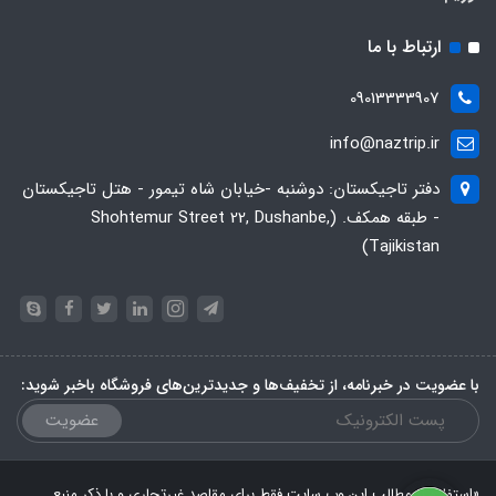
ارتباط با ما
09013333907
info@naztrip.ir
دفتر تاجیکستان: دوشنبه -خیابان شاه تیمور - هتل تاجیکستان
- طبقه همکف. (Shohtemur Street 22, Dushanbe,
Tajikistan)
با عضویت در خبرنامه، از تخفیف‌ها و جدیدترین‌های فروشگاه باخبر شوید:
عضویت
«استفاده از مطالب این وب سایت فقط برای مقاصد غیرتجاری و با ذکر منبع