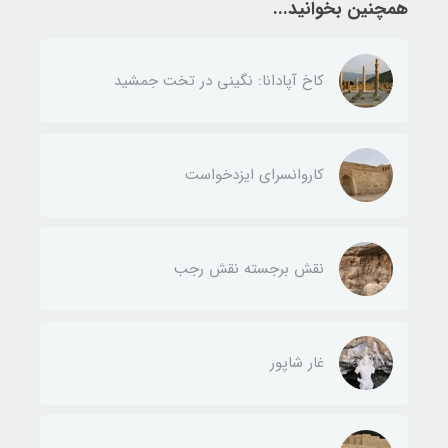
همچنین بخوانید...
کاخ آپادانا: نگینی در تخت جمشید
کاروانسرای ایزدخواست
نقش برجسته نقش رجب
غار شاپور