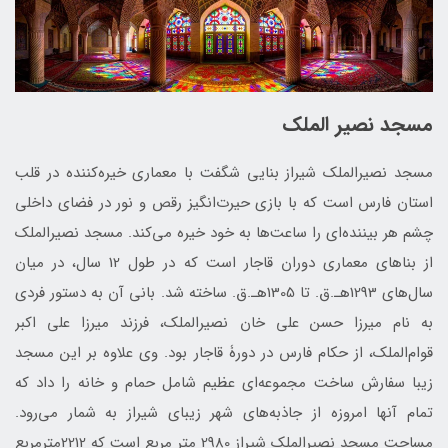
مسجد نصیر الملک
مسجد نصیرالملک شیراز بنایی شگفت با معماری خیره‌کننده در قلب
استان فارس است که با بازی حیرت‌انگیز رقص و نور در فضای داخلی
چشم هر بیننده‌ای را ساعت‌ها به خود خیره می‌کند. مسجد نصیرالملک
از بناهای معماری دوران قاجار است که در طول 12 سال، در میان
سال‌های 1293هـ.ق. تا 1305هـ.ق. ساخته شد. بانی آن به دستور فردی
به نام میرزا حسن علی خان نصیرالملک، فرزند میرزا علی اکبر
قوام‌الملک، از حکام فارس در دورۀ قاجار بود. وی علاوه بر این مسجد
زیبا سفارش ساخت مجموعه‌ای عظیم شامل حمام و خانه را داد که
تمام آنها امروزه از جاذبه‌های شهر زیبای شیراز به شمار می‌رود.
مساحت مسجد نصیرالملک شیراز 2980 متر مربع است که 2212مترمربع