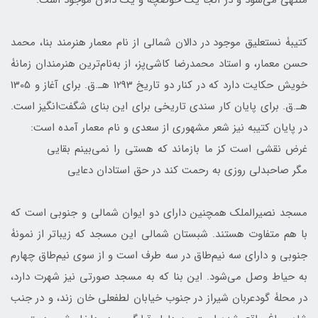
منتهی می‌شود و در آنجا یک حوضچه و یک دالان موجود است.
کتیبۀ نستعلیق موجود در دالان شمالی از نام معمار هنرمند بنا، محمد
حسن معمار، و استاد محمدرضا کاشی‌پز، از به‌نام‌ترین هنرمندان زمانۀ
خویش حکایت دارد که در کنار دو تاریخ 1293 هـ.ق. برای آغاز و 1305
هـ.ق. برای پایان کار سندی تاریخی برای این بنای شگفت‌انگیز است.
در پایان کتیبه نیز شعر مشهوری از سعدی و نام معمار آمده است:
غرض نقشی است کز ما بازماند که هستی را نمی‌بینم بقایی
مگر صاحبدلی روزی به رحمت کند در حق استادان دعایی
مسجد نصیرالملک همچنین دارای دو ایوان شمالی و جنوبی است که
با هم متفاوت هستند. شبستان شمالی این مسجد که زیباتر از نمونۀ
جنوبی و دارای سه نیم‌طاق در سه طرف است و از سوی نیم‌طاق چهارم
به حیاط وصل می‌شود. این بنا که به مسجد صورتی نیز شهرت دارد،
در محلۀ گودعربان شیراز در جنوب خیابان لطفعلی خان زند، و در جنب