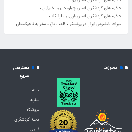
جاذبه های گردشگری استان چهارمحال و بختیاری
جاذبه های گردشگری استان قزوین
آرامگاه
میراث ناملموس ایران در یونسکو
قلعه
باغ
سفر به تاجیکستان
مجوزها
دسترسی
سریع
خانه
سفرها
فروشگاه
مجله گردشگری
گالری