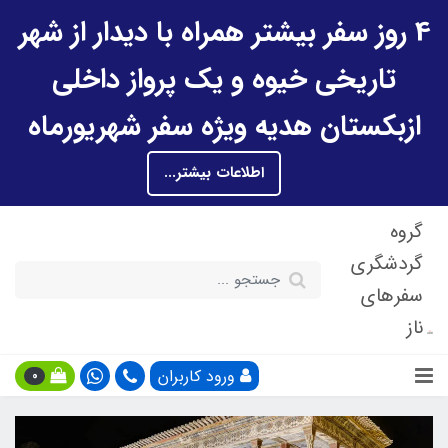
4 روز سفر بیشتر همراه با دیدار از شهر
تاریخی خیوه و یک پرواز داخلی
ازبکستان هدیه ویژه سفر شهریورماه
اطلاعات بیشتر...
گروه
گردشگری
سفرهای
ناز
ورود کاربران
0