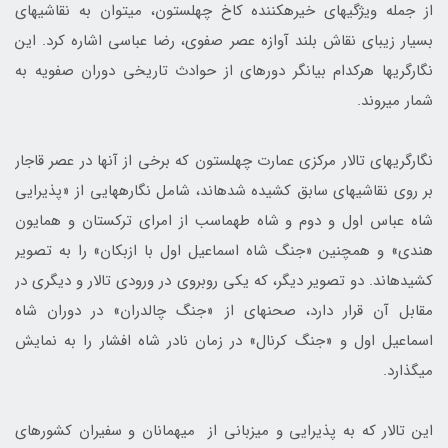
از جمله ویژگی‎های خیره‎کننده کاخ چهلستون، می‎توان به نقاشی‎های
بسیار زیبای نقاش بلند آوازه عصر صفوی، رضا عباسی اشاره کرد. این
نگارگری‎ها هرکدام بیان‎گر دوره‎ای از حوادث تاریخی دوران صفویه به
شمار می‎روند.
نگارگری‎‎های تالار مرکزی عمارت چهلستون که برخی از آن‎ها در عصر قاجار
بر روی نقاشی‎های سابق کشیده شده‎اند، شامل نگاره‎هایی از «پذیرایی
شاه عباس اول و دوم و شاه طهماسب از امرای ترکستان و همایون
هندی» و هم‎چنین «جنگ شاه اسماعیل اول با ازبکان» را به تصویر
کشیده‎اند. دو تصویر دیگر، که یکی روبروی در ورودی تالار و دیگری در
مقابل آن قرار دارد، صحنه‎ای از «جنگ چالدران» در دوران شاه
اسماعیل اول و «جنگ کرنال» در زمان نادر شاه افشار را به نمایش
می‎گذارد.
این تالار که به پذیرایی و میزبانی از میهمانان و سفیران کشورهای