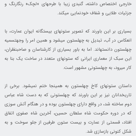
خارجی اختصاص داشته، گنبدی زیبا با طرح‎های «لچک» رنگارنگ و
جزئیات طلایی و شفاف خودنمایی می‎کند.
بسیاری بر این باورند که تصویر ستون‎های بیست‎گانه ایوان عمارت، با
انعکاس در آب، تبدیل به چهل‎ستون می‎شود و همین امر را وجه‎تسمیه
چهلستون دانسته‎اند. اما به باور بسیاری از کارشناسان و صاحب‎نظران،
این سبک از معماری ایرانی که ستون‎های متعدد در ساخت یک بنا به
کار می‎رود، به چهلستونی مشهور است.
داستان ستون‎های کاخ چهلستون به همین‎جا ختم نمی‎شود. برخی از
تاریخ‎دانان نیز بر این باورند که چهلستونی که به دست شاه عباس
دوم ساخته شد، در واقع دارای چهلستون بوده و در هنگام آتش سوزی
که در دوره حکومت شاه سلطان حسین، آخرین شاه صفوی اتفاق
افتاد، قسمتی از عمارت و بیست ستون طرفین از جلو سوخت و به
شکل کنونی بازسازی شد.