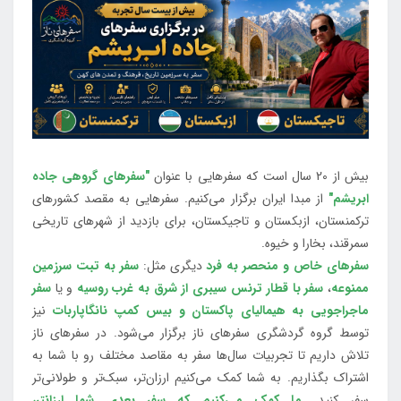
بیش از 20 سال است که سفرهایی با عنوان
"سفرهای گروهی جاده
ابریشم"
از مبدا ایران برگزار می‌کنیم. سفرهایی به مقصد کشورهای
ترکمنستان، ازبکستان و تاجیکستان، برای بازدید از شهرهای تاریخی
سمرقند، بخارا و خیوه.
سفرهای خاص و منحصر به فرد
دیگری مثل:
سفر به تبت سرزمین
ممنوعه
،
سفر با قطار ترنس سیبری از شرق به غرب روسیه
و یا
سفر
ماجراجویی به هیمالیای پاکستان و بیس کمپ نانگاپاربات
نیز
توسط گروه گردشگری سفرهای ناز برگزار می‌شود. در سفرهای ناز
تلاش داریم تا تجربیات سال‌ها سفر به مقاصد مختلف رو با شما به
اشتراک بگذاریم. به شما کمک می‌کنیم ارزان‌تر، سبک‌تر و طولانی‌تر
سفر کنید.
ما کمک می‌کنیم که سفر بعدی شما ارزانتر،