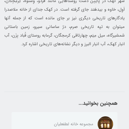
شهر كهك در پایین دست روستاهايی مانند فُردو، وِشنَوه، كِرمِجِگان،
اَوِل، خاوه و بيدهَند جای گرفته است. در کهک جدای از خانه ملاصدرا
یادگارهای تاریخی دیگری نیز بر جای مانده است که از جمله آن‎ها
می‎توان به تپه تاريخي صرم، دژ ساساني سيرو، زمین باستاني
شمشيرگاه، ميل مِيَم، چهارتاقي كرمجگان، گرمابه روستاي قُباد بِزَن، آب
انبار كهك، آب انبار البرز و دیگر نشانه‌های تاریخی اشاره کرد.
همچنین بخوانید...
مجموعه خانه لطفعليان