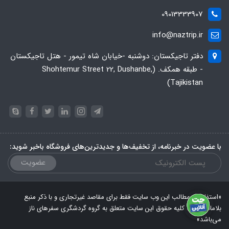
09013333907
info@naztrip.ir
دفتر تاجیکستان: دوشنبه -خیابان شاه تیمور - هتل تاجیکستان
- طبقه همکف. (Shohtemur Street 22, Dushanbe,
Tajikistan)
با عضویت در خبرنامه، از تخفیف‌ها و جدیدترین‌های فروشگاه باخبر شوید:
عضویت
«استفاده از مطالب این وب سایت فقط برای مقاصد غیرتجاری و با ذکر منبع
بلامانع است. کلیه حقوق این سایت متعلق به گروه گردشگری سفرهای ناز
می‌باشد»