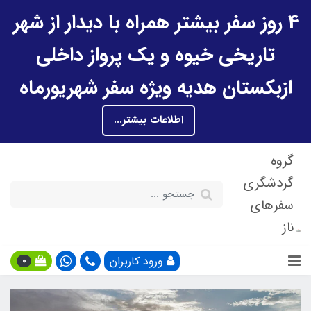
4 روز سفر بیشتر همراه با دیدار از شهر
تاریخی خیوه و یک پرواز داخلی
ازبکستان هدیه ویژه سفر شهریورماه
اطلاعات بیشتر...
گروه
گردشگری
سفرهای
ناز
ورود کاربران
0