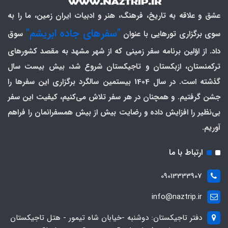
عشق و علاقه به تاریخ، فرهنگ، هنر و ادبیات ایران زمین، ما را به
"سفرهای جاده ابریشم"
سوی برگزاری تورهایی با عنوان
سوق
داد. از اوّلین برنامه سفر زمینی که از شهر مشهد به مقصد کشورهای
ترکمنستان، ازبکستان و تاجیکستان شروع شد، بیش بیست سال
گذشته است. در سال 1404 بیستمین سالگرد برگزاری این سفرها را
جشن گرفتیم. و همچنان در هر سفر تلاش می‌کنیم، کیفیت این سفر
بی‌نظیر را افزایش داده و رضایت بیش از بیش همسفرانمان را فراهم
آوریم.
ارتباط با ما
09013333907
info@naztrip.ir
دفتر تاجیکستان: دوشنبه -خیابان شاه تیمور - هتل تاجیکستان