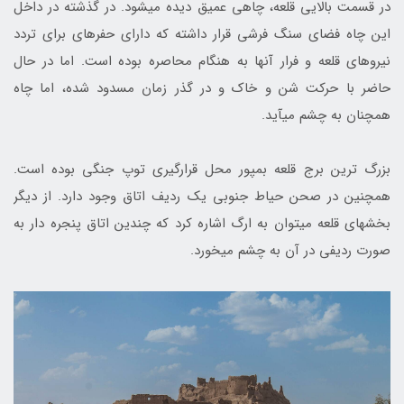
در قسمت بالایی قلعه، چاهى عميق ديده می‏شود. در گذشته در داخل
این چاه فضای سنگ فرشی قرار داشته كه داراى حفره‎ای براى تردد
نيروهاى قلعه و فرار آن‎ها به هنگام محاصره بوده است. اما در حال
حاضر با حركت شن و خاک و در گذر زمان مسدود شده، اما چاه
همچنان به چشم می‎آید.
بزرگ ‎ترين برج قلعه بمپور محل قرارگیری توپ جنگی بوده است.
همچنین در صحن حياط جنوبى يك رديف اتاق وجود دارد. از دیگر
بخش‎های قلعه می‎توان به ارگ اشاره کرد که چندین اتاق پنجره‎ دار به
صورت ردیفی در آن به چشم می‎خورد.