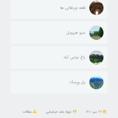
قلعه چرتغالی ها
سرو هرزویل
باغ عباس آباد
پل وِرِسک
27 مهر 1401
جواد عابد خراسانی
مقالات