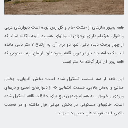
قلعه بمپور سازه‎ای از خشت‏ خام و گل رس بوده است ديوارهاى غربى
و شرقى هرکدام داراى برج‎هاى استوانه‏اى هستند. البته ناگفته نماند که
از چهار برجك ديده ‏بانى، تنها دو برج آن به ارتفاع 2 متر باقى مانده
‏اند. يك حلقه چاه نيز در درون قلعه وجود دارد. ارتفاع تپه مصنوعى كه
قلعه روى آن قرار گرفته 80 متر است.
این قلعه از سه قسمت تشكيل شده است: بخش انتهایی، بخش
میانی و بخش بالایی. قسمت انتهايى كه از ديوارهاى اصلى و درب‏هاى
ورودى و خروجى به همراه چندین برج براى حفاظت قلعه تشكيل شده
است. خانه‎های مسکونی در بخش میانی قرار داشته و در قسمت
بالایی قلعه، فرماندهان حضور داشته‎اند.