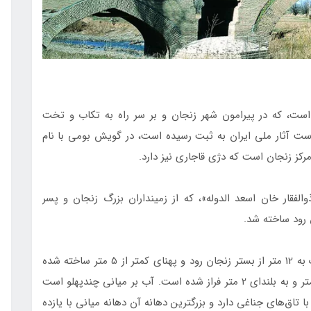
است، که در پیرامون شهر زنجان و بر سر راه به تکاب و تخت
رست آثار ملی ایران به ثبت رسیده است، در گویش بومی با نام
رکز زنجان است که دژی قاجاری نیز دارد.
پل سردار در سال 1294 خورشیدی به فرمان «سردار ذوالفقار خان اسعد الدوله»، که از زمین‎داران بزرگ زنجان و پسر
 رود ساخته شد.
پل سردار به درازای نزدیک به 80 متر، به بلندای نزدیک به 12 متر از بستر زنجان رود و پهنای کمتر از 5 متر ساخته شده
است. پایه­ های سنگی و آب بر پل سردار به پهنای 6 متر و به بلندای 2 متر فراز شده است. آب‌ بر میانی چندپهلو است
ا تاق‌های جناغی دارد و بزرگترین دهانه آن دهانه میانی با یازده