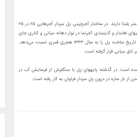
دهانه­های کنار هر یک پنج و نیم متر پهنا و بیش از 5 متر بلندا دارند. در ساختار آجرچینی پل سردار آجرهایی 25 در 25
فته است. کاشی­های لعابدار و آذین­بندی آجرنما در نوار دهانه میانی و کناری جای
داده شده است. همچنین دیوارنوشتی از آجر برجسته تاریخ ساخت پل را به سال 1333 هجری قمری نسبت می‌دهد.
تاق میانی قرار گرفته است.
 شده است. در گذشته پایه­های پل با سنگ­فرش از فرسایش آب در
 از بار سازه در درون پل سردار فراوان به کار رفته است.