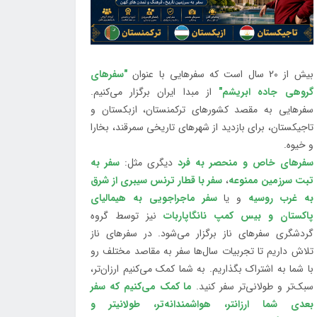
بیش از 20 سال است که سفرهایی با عنوان
"سفرهای
گروهی جاده ابریشم"
از مبدا ایران برگزار می‌کنیم.
سفرهایی به مقصد کشورهای ترکمنستان، ازبکستان و
تاجیکستان، برای بازدید از شهرهای تاریخی سمرقند، بخارا
و خیوه.
سفرهای خاص و منحصر به فرد
دیگری مثل:
سفر به
تبت سرزمین ممنوعه
،
سفر با قطار ترنس سیبری از شرق
به غرب روسیه
و یا
سفر ماجراجویی به هیمالیای
پاکستان و بیس کمپ نانگاپاربات
نیز توسط گروه
گردشگری سفرهای ناز برگزار می‌شود. در سفرهای ناز
تلاش داریم تا تجربیات سال‌ها سفر به مقاصد مختلف رو
با شما به اشتراک بگذاریم. به شما کمک می‌کنیم ارزان‌تر،
سبک‌تر و طولانی‌تر سفر کنید.
ما کمک می‌کنیم که سفر
بعدی شما ارزانتر، هواشمندانه‌تر، طولانی‎تر و