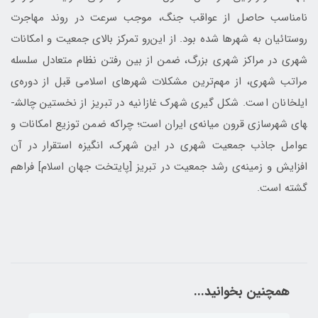
نامناسب حاصل از عواقب جنگ، موجب سرعت در روند مهاجرت
روستائيان به شهرها شده بود. از این‌رو تمركز بالاي جمعيت و امكانات
شهري در مراکز شهري بزرگ، ضمن از بين رفتن نظام متعادل سلسله
مراتب شهری، از مهم‌ترين مشكلات شهرهای اسلامی قبل از دوره‌ی
ايلخانان است. شكل ­گيری شهرك غازانيه در تبريز از نخستين چالش­
های شهرسازی قرون ميانه‌ی ایران است؛ چراكه ضمن توزيع امكانات و
عوامل جاذب جمعیت شهری در اين شهرك، انگيزه استقرار در آن
افزايش و زمینه‌ی رشد جمعيت در تبريز [پایتخت جهان اسلام] فراهم
گشته است.
همچنین بخوانید...