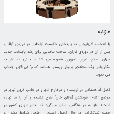
غازانیه
با انتخاب آذربایجان به پایتختی حکومت ایلخانی در دوره‌ی آباقا و
پس از آن در دوره‌ی غازان، ساخت بناهايی برای رشد پايتخت جديد
جهان اسلام- تبریز- ضروری شمرده می شد تا جائی كه نياز به
مكان‌يابی يك منطقه‌ی پرتوان زيستی همانند "شام" غير قابل اجتناب
می نمود.
فضل‌الله همدانی می‌نویسد« و درخارج شهر و در جانبِ غربي تبريز در
موضع "شام" خويشتن [غازان خان] طرح كشيده و آن را بنا نهاده
است». غازانيه در هنگامی شكل می‌گيرد كه نظام شهری كشور در
جهت تمركزگرايي در حال تحول است. از طرفي شرايط دشوار و