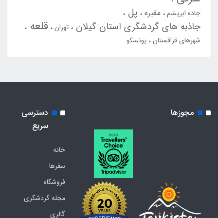
پل
مقبره
جاده ابریشم
قلعه
جاذبه های گردشگری استان گیلان
تهران
شهرهای قزاقستان
یونسکو
مجوزها
دسترسی
سریع
خانه
سفرها
فروشگاه
مجله گردشگری
گالری