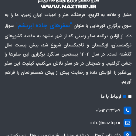
عشق و علاقه به تاریخ، فرهنگ، هنر و ادبیات ایران زمین، ما را به
"سفرهای جاده ابریشم"
سوی برگزاری تورهایی با عنوان
سوق
داد. از اوّلین برنامه سفر زمینی که از شهر مشهد به مقصد کشورهای
ترکمنستان، ازبکستان و تاجیکستان شروع شد، بیش بیست سال
گذشته است. در سال 1404 بیستمین سالگرد برگزاری این سفرها را
جشن گرفتیم. و همچنان در هر سفر تلاش می‌کنیم، کیفیت این سفر
بی‌نظیر را افزایش داده و رضایت بیش از بیش همسفرانمان را فراهم
آوریم.
ارتباط با ما
09013333907
info@naztrip.ir
دفتر تاجیکستان: دوشنبه -خیابان شاه تیمور - هتل تاجیکستان