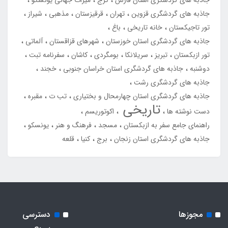
جاذبه های گردشگری استان فارس
کرج
میراث جهانی یونسکو
جاذبه های گردشگری قزوین
تهران
قرقیزستان
مذهبی
شیراز
تور تاجیکستان
خانه تاریخی
باغ
جاذبه های گردشگری استان خوزستان
شهرهای قزاقستان
آلماتی
تور ازبکستان
تبریز
سریلانکا
بومگردی
کاشان
سفرنامه تبت
دوشنبه
جاذبه های گردشگری استان خراسان جنوبی
خجند
جاذبه های گردشگری رشت
جاذبه های گردشگری استان چهارمحال و بختیاری
تب ت
مقبره
تاریخی
دست نوشته ها
اکوتوریسم
راهنمای جامع سفر به ازبکستان
مسجد
فرهنگ و هنر
یونسکو
جاذبه های گردشگری استان زنجان
برج
کنیا
قلعه
مجوزها
دسترسی