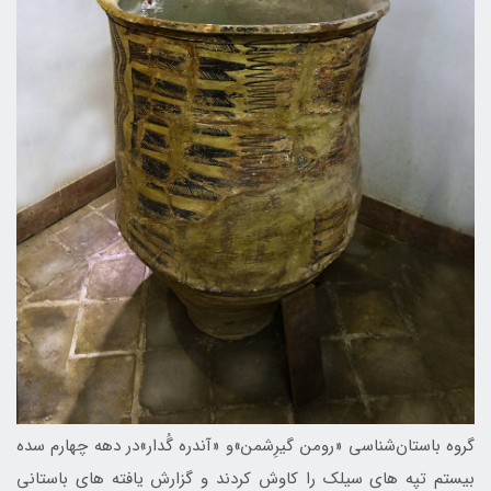
گروه باستان‌شناسی «رومن گیرِشمن»و «آندره گُدار»در دهه چهارم سده
بیستم تپه های سیلک را کاوش کردند و گزارش یافته های باستانی