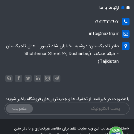
ارتباط با ما
09013333907
info@naztrip.ir
دفتر تاجیکستان: دوشنبه -خیابان شاه تیمور - هتل تاجیکستان
- طبقه همکف. (Shohtemur Street 22, Dushanbe,
Tajikistan)
با عضویت در خبرنامه، از تخفیف‌ها و جدیدترین‌های فروشگاه باخبر شوید:
عضویت
«استفاده از مطالب این وب سایت فقط برای مقاصد غیرتجاری و با ذکر منبع