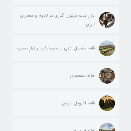
بازار قدیم دزفول: گذری در تاریخ و معماری
ایران
قلعه سلاسل: دژی تسخیرناپذیر بر فراز صخره
خانه مسعودی
قلعه آکروپل شوش
خانه لاری ها