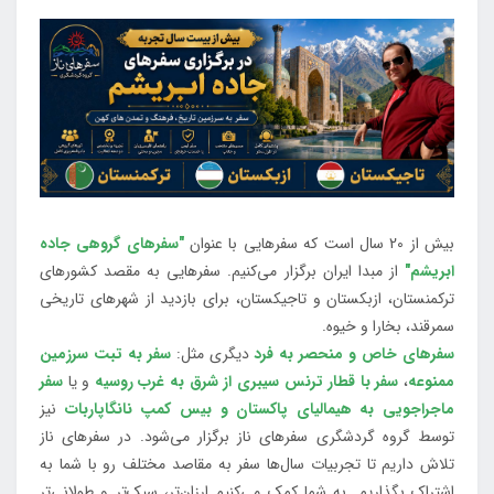
بیش از 20 سال است که سفرهایی با عنوان
"سفرهای گروهی جاده
ابریشم"
از مبدا ایران برگزار می‌کنیم. سفرهایی به مقصد کشورهای
ترکمنستان، ازبکستان و تاجیکستان، برای بازدید از شهرهای تاریخی
سمرقند، بخارا و خیوه.
سفرهای خاص و منحصر به فرد
دیگری مثل:
سفر به تبت سرزمین
ممنوعه
،
سفر با قطار ترنس سیبری از شرق به غرب روسیه
و یا
سفر
ماجراجویی به هیمالیای پاکستان و بیس کمپ نانگاپاربات
نیز
توسط گروه گردشگری سفرهای ناز برگزار می‌شود. در سفرهای ناز
تلاش داریم تا تجربیات سال‌ها سفر به مقاصد مختلف رو با شما به
اشتراک بگذاریم. به شما کمک می‌کنیم ارزان‌تر، سبک‌تر و طولانی‌تر