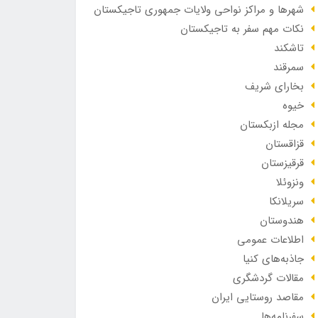
شهرها و مراکز نواحی ولایات جمهوری تاجیکستان
نکات مهم سفر به تاجیکستان
تاشکند
سمرقند
بخارای شریف
خیوه
مجله ازبکستان
قزاقستان
قرقیزستان
ونزوئلا
سریلانکا
هندوستان
اطلاعات عمومی
جاذبه‌های کنیا
مقالات گردشگری
مقاصد روستایی ایران
سفرنامه‌ها