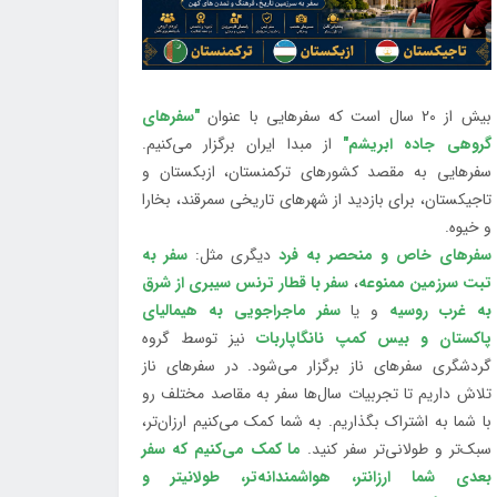
بیش از 20 سال است که سفرهایی با عنوان
"سفرهای
گروهی جاده ابریشم"
از مبدا ایران برگزار می‌کنیم.
سفرهایی به مقصد کشورهای ترکمنستان، ازبکستان و
تاجیکستان، برای بازدید از شهرهای تاریخی سمرقند، بخارا
و خیوه.
سفرهای خاص و منحصر به فرد
دیگری مثل:
سفر به
تبت سرزمین ممنوعه
،
سفر با قطار ترنس سیبری از شرق
به غرب روسیه
و یا
سفر ماجراجویی به هیمالیای
پاکستان و بیس کمپ نانگاپاربات
نیز توسط گروه
گردشگری سفرهای ناز برگزار می‌شود. در سفرهای ناز
تلاش داریم تا تجربیات سال‌ها سفر به مقاصد مختلف رو
با شما به اشتراک بگذاریم. به شما کمک می‌کنیم ارزان‌تر،
سبک‌تر و طولانی‌تر سفر کنید.
ما کمک می‌کنیم که سفر
بعدی شما ارزانتر، هواشمندانه‌تر، طولانی‎تر و