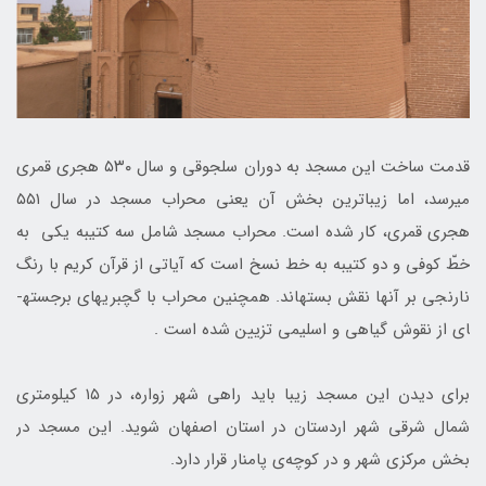
قدمت ساخت این مسجد به دوران سلجوقی و سال ۵۳۰ هجری قمری
می­رسد، اما زیباترین بخش آن یعنی محراب مسجد در سال ۵۵۱
هجری قمری، کار شده است. محراب مسجد شامل سه کتیبه یکی به
خطّ کوفی و دو کتیبه به خط نسخ است که آیاتی از قرآن کریم با رنگ
نارنجی بر آن­ها نقش بسته­اند. همچنین محراب با گچ­بری­های برجسته­
ای از نقوش گياهی و اسليمی تزیین شده است .
برای دیدن این مسجد زیبا باید راهی شهر زواره، در ۱۵ کیلومتری
شمال شرقی شهر اردستان در استان اصفهان شوید. این مسجد در
بخش مرکزی شهر و در کوچه‌ی پامنار قرار دارد.