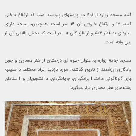
گنبد مسجد زواره از نوع دو پوسته­ای پيوسته است که ارتفاع داخلی
گنبد، 13 و ارتفاع خارجی آن 14 متر است. همچنین، مسجد دارای
مناره‌ای به قطر 5/4 و ارتفاع كلی 11 متر است كه بخش بالایی آن از
بين رفته است.
مسجد جامع زواره به عنوان جلوه اي درخشان از هنر معماري و چون
يادگاري ارزشمند از تاریخ گذشته، مورد بازدید افراد مختلف با سلیقه­
های گوناگونی مانند ايرانگردان، جهانگردان، دانشجويان و استادان
رشته‌هاي هنر معماري قرار می­گیرد.