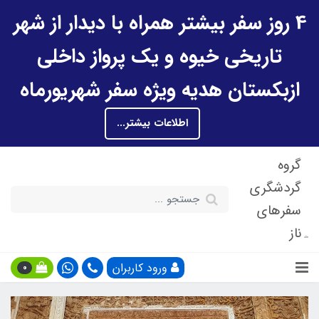
4 روز سفر بیشتر همراه با دیدار از شهر
تاریخی خیوه و یک پرواز داخلی
ازبکستان هدیه ویژه سفر شهریورماه
اطلاعات بیشتر...
گروه
گردشگری
سفرهای
ناز
ورود کاربران
0