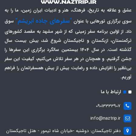
عشق و علاقه به تاریخ، فرهنگ، هنر و ادبیات ایران زمین، ما را به
"سفرهای جاده ابریشم"
سوی برگزاری تورهایی با عنوان
سوق
داد. از اوّلین برنامه سفر زمینی که از شهر مشهد به مقصد کشورهای
ترکمنستان، ازبکستان و تاجیکستان شروع شد، بیش بیست سال
گذشته است. در سال 1404 بیستمین سالگرد برگزاری این سفرها را
جشن گرفتیم. و همچنان در هر سفر تلاش می‌کنیم، کیفیت این سفر
بی‌نظیر را افزایش داده و رضایت بیش از بیش همسفرانمان را فراهم
آوریم.
ارتباط با ما
09013333907
info@naztrip.ir
دفتر تاجیکستان: دوشنبه -خیابان شاه تیمور - هتل تاجیکستان