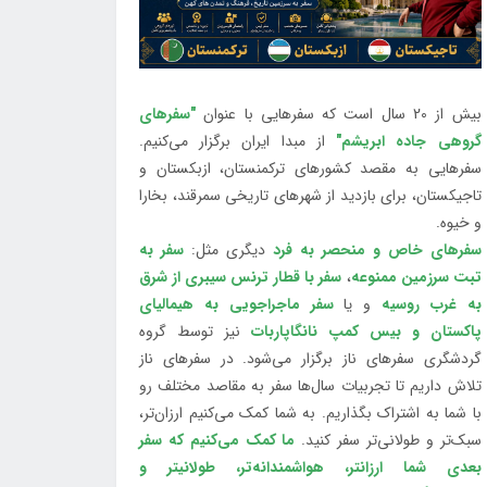
بیش از 20 سال است که سفرهایی با عنوان
"سفرهای
گروهی جاده ابریشم"
از مبدا ایران برگزار می‌کنیم.
سفرهایی به مقصد کشورهای ترکمنستان، ازبکستان و
تاجیکستان، برای بازدید از شهرهای تاریخی سمرقند، بخارا
و خیوه.
سفرهای خاص و منحصر به فرد
دیگری مثل:
سفر به
تبت سرزمین ممنوعه
،
سفر با قطار ترنس سیبری از شرق
به غرب روسیه
و یا
سفر ماجراجویی به هیمالیای
پاکستان و بیس کمپ نانگاپاربات
نیز توسط گروه
گردشگری سفرهای ناز برگزار می‌شود. در سفرهای ناز
تلاش داریم تا تجربیات سال‌ها سفر به مقاصد مختلف رو
با شما به اشتراک بگذاریم. به شما کمک می‌کنیم ارزان‌تر،
سبک‌تر و طولانی‌تر سفر کنید.
ما کمک می‌کنیم که سفر
بعدی شما ارزانتر، هواشمندانه‌تر، طولانی‎تر و