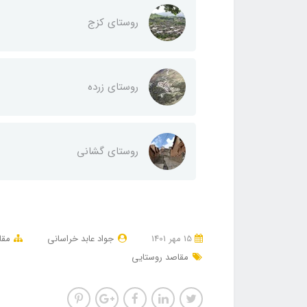
روستای کزج
روستای زرده
روستای گشانی
15 مهر 1401
جواد عابد خراسانی
مقا
مقاصد روستایی