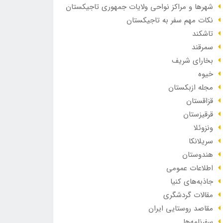
شهرها و مراکز نواحی ولایات جمهوری تاجیکستان
نکات مهم سفر به تاجیکستان
تاشکند
سمرقند
بخارای شریف
خیوه
مجله ازبکستان
قزاقستان
قرقیزستان
ونزوئلا
سریلانکا
هندوستان
اطلاعات عمومی
جاذبه‌های کنیا
مقالات گردشگری
مقاصد روستایی ایران
سفرنامه‌ها