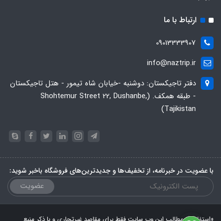
ارتباط با ما
09013333907
info@naztrip.ir
دفتر تاجیکستان: دوشنبه -خیابان شاه تیمور - هتل تاجیکستان
- طبقه همکف. (Shohtemur Street 22, Dushanbe,
Tajikistan)
با عضویت در خبرنامه، از تخفیف‌ها و جدیدترین‌های فروشگاه باخبر شوید:
عضویت
«استفاده از مطالب این وب سایت فقط برای مقاصد غیرتجاری و با ذکر منبع