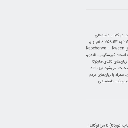
در کنیا و دامنه‌های
شرقی کوه الگون در اوگاندا ساکن هستند. تعداد آنها در سرشماری کنیا در سال 2019 به 6.358.113 نفر و بر
اساس سرشماری سال 2014 در اوگاندا به 273.839 نفر می‌رسد که عمدتاً در مناطق Kapchorwa ، Kween
بط تقسیم شده است: کیپسگیس، ناندی،
بان‌های ناندی-مارکوتا
ا صحبت می‌شود نیز باشد
 همراه با زبان‌های مردم
ی نیلوتیک طبقه‌بندی
تورکانا) تا مرز اوگاندا.