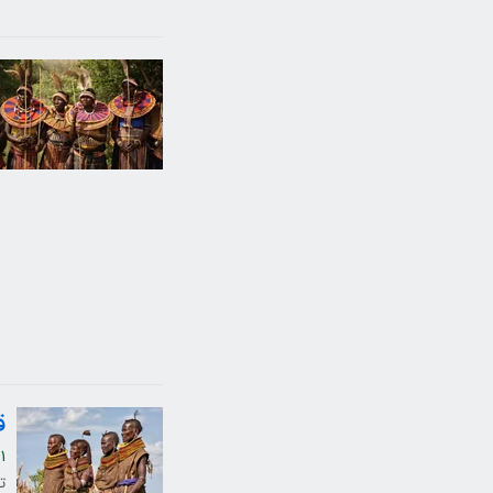
ق
1
ت