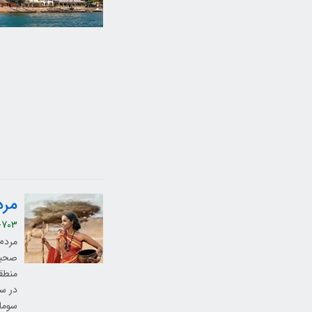
مرد
-703
مردم 
صحبت 
در سو
سومال