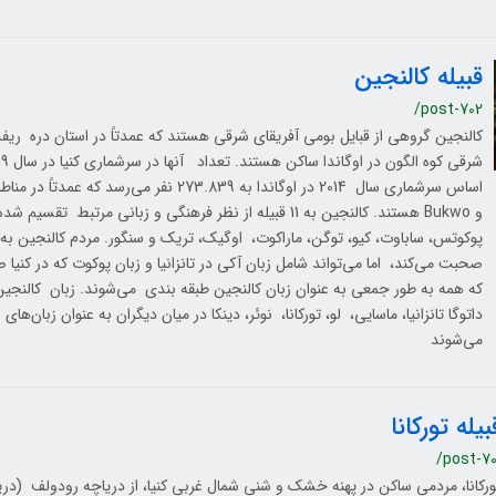
قبیله کالنجین
/post-702
کالنجین گروهی از قبایل بومی آفریقای شرقی هستند که عمدتاً در استان دره ریفت 
و Bukwo هستند. کالنجین به 11 قبیله از نظر فرهنگی و زبانی مرت
پوکوتس، ساباوت، کیو، توگن، ماراکوت، اوگیک، تریک و سنگور. مردم کالنجین به ز
صحبت می‌کند، اما می‌تواند شامل زبان آکی در تانزانیا و زبان پوکوت که در کنی
که همه به طور جمعی به عنوان زبان کالنجین طبقه بندی می‌شوند. زبان کالنجین،
داتوگا تانزانیا، ماسایی، لو، تورکانا، نوئر، دینکا در میان دیگران به عنوان زبان‌ها
می‌شوند
بیله تورکانا
/post-70
ورکانا، مردمی ساکن در پهنه خشک و شنی شمال غربی کنیا، از دریاچه رودولف (دریاچه 