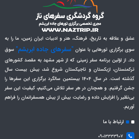
عشق و علاقه به تاریخ، فرهنگ، هنر و ادبیات ایران زمین، ما را به
"سفرهای جاده ابریشم"
سوی برگزاری تورهایی با عنوان
سوق
داد. از اوّلین برنامه سفر زمینی که از شهر مشهد به مقصد کشورهای
ترکمنستان، ازبکستان و تاجیکستان شروع شد، بیش بیست سال
گذشته است. در سال 1404 بیستمین سالگرد برگزاری این سفرها را
جشن گرفتیم. و همچنان در هر سفر تلاش می‌کنیم، کیفیت این سفر
بی‌نظیر را افزایش داده و رضایت بیش از بیش همسفرانمان را فراهم
آوریم.
ارتباط با ما
09013333907