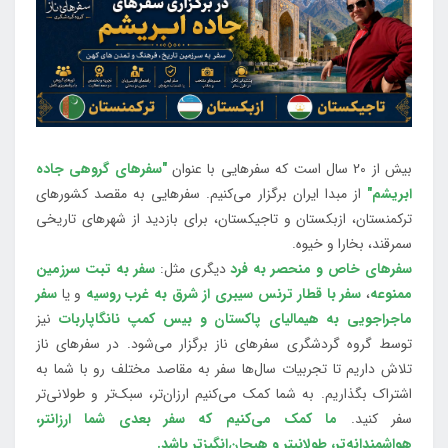
بیش از 20 سال است که سفرهایی با عنوان
"سفرهای گروهی جاده
ابریشم"
از مبدا ایران برگزار می‌کنیم. سفرهایی به مقصد کشورهای
ترکمنستان، ازبکستان و تاجیکستان، برای بازدید از شهرهای تاریخی
سمرقند، بخارا و خیوه.
سفرهای خاص و منحصر به فرد
دیگری مثل:
سفر به تبت سرزمین
ممنوعه
،
سفر با قطار ترنس سیبری از شرق به غرب روسیه
و یا
سفر
ماجراجویی به هیمالیای پاکستان و بیس کمپ نانگاپاربات
نیز
توسط گروه گردشگری سفرهای ناز برگزار می‌شود. در سفرهای ناز
تلاش داریم تا تجربیات سال‌ها سفر به مقاصد مختلف رو با شما به
اشتراک بگذاریم. به شما کمک می‌کنیم ارزان‌تر، سبک‌تر و طولانی‌تر
سفر کنید.
ما کمک می‌کنیم که سفر بعدی شما ارزانتر،
هواشمندانه‌تر، طولانی‎تر و هیجان‌انگیزتر باشد.