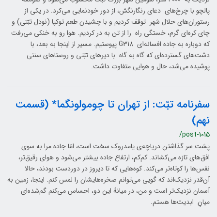
پالچو با چرخ‌های دعای رنگارنگش، از دور خودنمایی می‌کرد. در یکی از
رستوران‌های حلال شهر توقف کردیم و با چشیدن طعم توکپا (نودل تبّتی) و
چای کره‌ای گرم، خستگی راه را از تن به در کردیم. هوا رو به خنکی می‌رفت
که دوباره به جاده افسانه‌ای G318 پیوستیم. مسیر از اینجا به بعد، با
دشت‌های گسترده‌ای که گاه به گاه با دیرهای تبّتی و روستاهای سنتی
پوشیده می‌شد، حال و هوایی متفاوت داشت.
سفرنامه تبّت: از تهران تا چومولونگما* (قسمت
نهم)
/post-1015
پشت سر گذاشتنِ دریاچه‌ی یامدروک سخت است، امّا جاده مرا به سوی
افق‌های تازه می‌کشاند. کم‌کم، ارتفاع جاده بیشتر می‌شود و هوای رقیق‌تر،
نفس‌ها را کوتاه‌تر می‌کند. کوه‌هایی که تا دیروز در دوردست بودند، حالا
آن‌قدر نزدیک‌اند که گویی می‌توانم صخره‌هایشان را لمس کنم. اینجا، زمین به
آسمان نزدیک‌تر است و من، در میانهٔ این دو، احساس می‌کنم گم‌شده‌ای
میانِ ابدیت‌ها هستم.