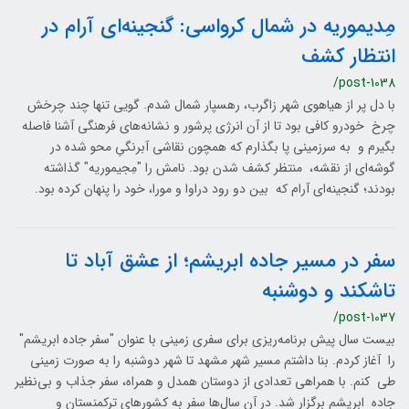
مِدیموریه در شمال کرواسی: گنجینه‌ای آرام در
انتظار کشف
/post-1038
با دل پر از هیاهوی شهر زاگرب، رهسپار شمال شدم. گویی تنها چند چرخش
چرخ خودرو کافی بود تا از آن انرژی پرشور و نشانه‌های فرهنگی آشنا فاصله
بگیرم و به سرزمینی پا بگذارم که همچون نقاشی آبرنگیِ محو شده در
گوشه‌ای از نقشه، منتظر کشف شدن بود. نامش را "مِجیموریه" گذاشته
بودند؛ گنجینه‌ای آرام که بین دو رود دراوا و مورا، خود را پنهان کرده بود.
سفر در مسیر جاده ابریشم؛ از عشق آباد تا
تاشکند و دوشنبه
/post-1037
بیست سال پیش برنامه‌ریزی برای سفری زمینی با عنوان "سفر جاده ابریشم"
را آغاز کردم. بنا داشتم مسیر شهر مشهد تا شهر دوشنبه را به صورت زمینی
طی کنم. با همراهی تعدادی از دوستان همدل و همراه، سفر جذاب و بی‌نظیر
جاده ابریشم برگزار شد. در آن سال‌ها سفر به کشورهای ترکمنستان و