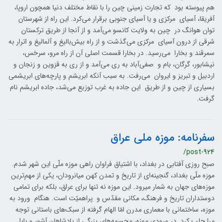
هم پیوسته بود که تجارت زمینی چین را با نقاط مختلف دنیا همچون اروپا،
آفریقا، آسیای مرکزی و یا آسیای جنوبی برقرار می‌کرد. این راه از شهرستان
توان هوانگ در چین به ولایت کانسو می‌آمد و از آنجا از طریق ترکستان
شرقی از درون آسیای مرکزی می‌گذشت و از راه بیش‌بالیغ و آلمالیغ و اترار به
سمرقند و بخارا می‌رسید. در بخارا قسمت اصلی آن از راه مرو، سرخس،
نیشابور، گرگان، بام و صفی‌آباد به ری می‌آمد و از ری به قزوین و زنجان و
اردبیل و تبریز و ایروان می‌رفت. به سبب آنکه ابریشم و پارچه‌های ابریشمی
بسیاری از چین و از طریق این جاده به غرب توزیع می‌شد، جاده ابریشم نام
گرفت.
سفرنامه: موزه ملی عراق
/post-924
صبح روزی آفتابی در بغداد، با اشتیاق فراوان راهی موزه ملّی این شهر شدم.
موزه ملّی بغداد، گنجینه‌ای از تاریخ و تمدن کهن میانرودان، یکی از مهم‌ترین
موزه‌های جهان به شمار میرود. این موزه نه تنها برای عراق، بلکه برای تمامی
دوستداران تاریخ و فرهنگ، مکانی مقدّس و پراهمیّت است. هنگام ورود به
موزه، ساختمانی با معماری مدرن امّا الهام گرفته از سبک‌های باستانی توجه
مرا جلب کرد. در ورودی موزه، مجسمه‌های بزرگی از پادشاهان آشور و بابِل