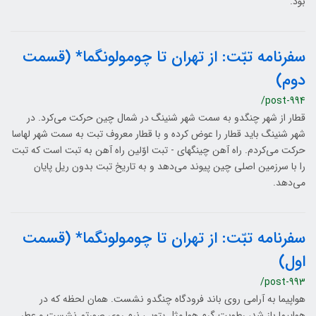
بود.
سفرنامه تبّت: از تهران تا چومولونگما* (قسمت
دوم)
/post-994
قطار از شهر چنگدو به سمت شهر شنینگ در شمال چین حرکت می‌کرد. در
شهر شنینگ باید قطار را عوض کرده و با قطار معروف تبت به سمت شهر لهاسا
حرکت می‌کردم. راه آهن چینگهای - تبت اوّلین راه آهن به تبت است که تبت
را با سرزمین اصلی چین پیوند می‌دهد و به تاریخ تبت بدون ریل پایان
می‌دهد.
سفرنامه تبّت: از تهران تا چومولونگما* (قسمت
اول)
/post-993
هواپیما به آرامی روی باند فرودگاه چنگدو نشست. همان لحظه که در
هواپیما باز شد، رطوبت گرم هوا مثل پتویی نرم روی صورتم نشست و عطر