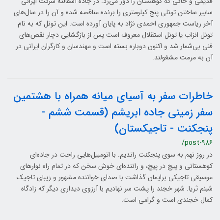
قدیمی و خاکی که کوهستان را دور می‌زد. در جاده آسفالته شرکت ایرانی
سابیر ساختن تونلی پنج کیلومتری را برنده مناقصه شده و آن را در سال‌های
آخر ریاست جمهوری احمدی نژاد به پایان آورده است. این تونل که به نام
تونل انزاب یا تونل استقلال معروف است پس از بازگشایی دچار نقص‌های
فنی بی‌شمار شد و اکنون دوباره بسته است و مهندسان و کارگران ایرانی در
آن به مرمت مشغولند.
خاطرات سفر به آسیای میانه همراه با هشتمین
سفر زمینی جاده ابریشم (قسمت ششم -
پنجکنت - تاجیکستان)
/post-986
در روز نهم به سوی پنجکنت راندیم. با اتومبیل‌هایی راحت در جاده‌ای
کوهستانی و پیچ در پیچ، و راننده‌ای خوش سخن که در تمام راه نوارهای
موسیقی تاجیکی برایمان گذاشت با صدای خواننده مشهور و زیبای تاجیک
شبنم ثریا. شهر خجند را پشت سر نهادیم با آرزوی دیداری دیگر که زادگاه
کمال خجندی است و گرامی است.