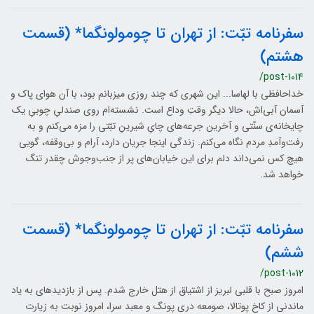
سفرنامه تبّت: از تهران تا چومولونگما* (قسمت
هشتم)
/post-1014
خداحافظی با لهاسا... این شهری که چند روزی میزبانم بود، با آن هوای پاک و
آسمان آبی‌اش، حالا دیگر وقتِ وداع است. نشسته‌ام روی صندلیِ چوبیِ یک
چایخانه‌ی سنّتی و آخرین جرعه‌های چایِ شیرینِ تبّتی را مزه می‌کنم و به
رفت‌وآمدِ مردم نگاه می‌کنم. زندگی اینجا جریان دارد، آرام و بی‌وقفه، گویی
هیچ‌ کس نمی‌داند دلم برای این خیابان‌های پر از جنب‌وجوش چقدر تنگ
خواهد شد.
سفرنامه تبّت: از تهران تا چومولونگما* (قسمت
ششم)
/post-1012
امروز صبح با قلبی لبریز از اشتیاق از هتل خارج شدم. پس از بازدیدهای به یاد
ماندنی از کاخ پوتالا، صومعه دری پونگ و معبد سرا، امروز نوبت به زیارت