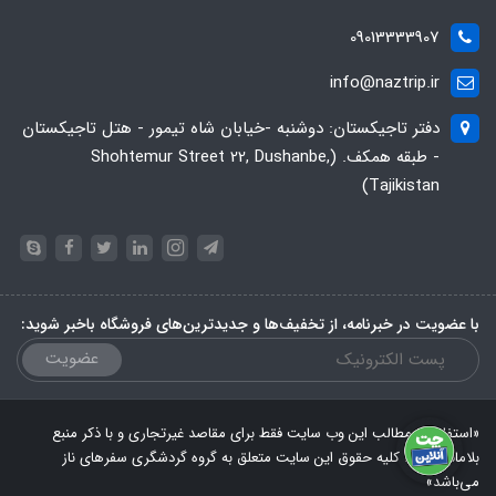
09013333907
info@naztrip.ir
دفتر تاجیکستان: دوشنبه -خیابان شاه تیمور - هتل تاجیکستان
- طبقه همکف. (Shohtemur Street 22, Dushanbe,
Tajikistan)
با عضویت در خبرنامه، از تخفیف‌ها و جدیدترین‌های فروشگاه باخبر شوید:
عضویت
«استفاده از مطالب این وب سایت فقط برای مقاصد غیرتجاری و با ذکر منبع
بلامانع است. کلیه حقوق این سایت متعلق به گروه گردشگری سفرهای ناز
می‌باشد»