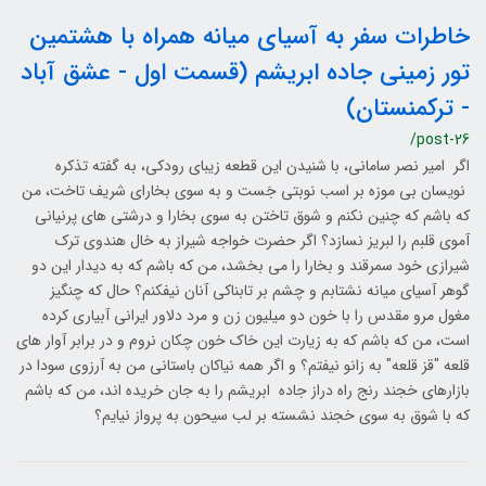
خاطرات سفر به آسیای میانه همراه با هشتمین
تور زمینی جاده ابریشم (قسمت اول - عشق آباد
- ترکمنستان)
/post-26
اگر امیر نصر سامانی، با شنیدن این قطعه زیبای رودکی، به گفته تذکره
نویسان بی موزه بر اسب نوبتی جَست و به سوی بخارای شریف تاخت، من
که باشم که چنین نکنم و شوق تاختن به سوی بخارا و درشتی های پرنیانی
آموی قلبم را لبریز نسازد؟ اگر حضرت خواجه شیراز به خال هندوی ترک
شیرازی خود سمرقند و بخارا را می بخشد، من که باشم که به دیدار این دو
گوهر آسیای میانه نشتابم و چشم بر تابناکی آنان نیفکنم؟ حال که چنگیز
مغول مرو مقدس را با خون دو میلیون زن و مرد دلاور ایرانی آبیاری کرده
است، من که باشم که به زیارت این خاک خون چکان نروم و در برابر آوار های
قلعه "قز قلعه" به زانو نیفتم؟ و اگر همه نیاکان باستانی من به آرزوی سودا در
بازارهای خجند رنج راه دراز جاده ابریشم را به جان خریده اند، من که باشم
که با شوق به سوی خجند نشسته بر لب سیحون به پرواز نیایم؟