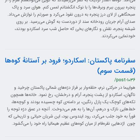
می‌آمد. کوه‌ها آنقدر نزدیک به نظر می‌رسیدند که گویی می‌توانستم سرم را از
پنجره بیرون ببرم وبرف‌ها را با نوک انگشتانم لمس کنم. هوای سرد و پاک
صبحگاهی از لای درز پنجره به درون نفوذ می‌کرد و صورتم را نوازش می‌داد.
صدای آرام جریان رودخانه سند از دوردست به گوش می‌رسید. بر روی
شیشه پنجره، نقش و نگارهای یخی که حاصل شب سرد اسکاردو بودند،
خودنمایی می‌کردند.
سفرنامه پاکستان: اسکاردو؛ فرود بر آستانهٔ کوه‌ها
(قسمت سوم)
/post-1036
هواپیما در حرکتی نرم، حلقه‌وار بر فراز درّه‌های شمالی پاکستان چرخید و
ناگهان، اسکاردو از پشت پنجره، آرام و درخشان، رخ نمود. خانه‌ها همچون
تکه‌های کوچک یک پازل رنگین، بر دامنه‌ی کوه چسبیده بودند و کوچه‌ها،
خط‌هایی نازک و درهم، آن‌ها را به هم می‌دوخت. آنچه در عمق درّه توجه را
فوراً به خود جلب می‌کرد، رود ایندوس بود، این شریان حیاتی و تاریخی که
چون اژدهایی نقره‌فام از میان کوه‌های عظیم هیمالیا راه خود را می‌گشود.