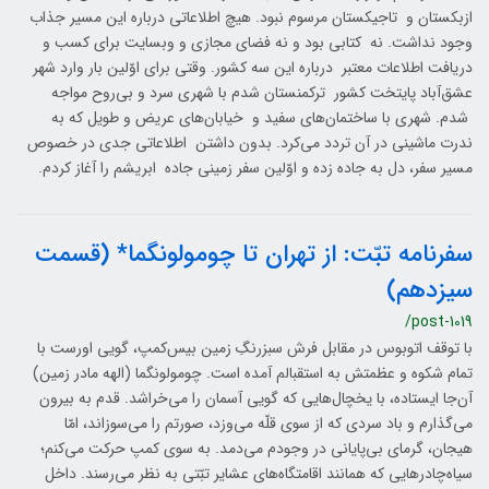
ازبکستان و تاجیکستان مرسوم نبود. هیچ اطلاعاتی درباره این مسیر جذاب
وجود نداشت. نه کتابی بود و نه فضای مجازی و وبسایت برای کسب و
دریافت اطلاعات معتبر درباره این سه کشور. وقتی برای اوّلین بار وارد شهر
عشق‌آباد پایتخت کشور ترکمنستان شدم با شهری سرد و بی‌روح مواجه
شدم. شهری با ساختمان‌های سفید و خیابان‌های عریض و طویل که به
ندرت ماشینی در آن تردد می‌کرد. بدون داشتن اطلاعاتی جدی در خصوص
مسیر سفر، دل به جاده زده و اوّلین سفر زمینی جاده ابریشم را آغاز کردم.
سفرنامه تبّت: از تهران تا چومولونگما* (قسمت
سیزدهم)
/post-1019
با توقف اتوبوس در مقابل فرش سبزرنگِ زمین بیس‌کمپ، گویی اورست با
تمام شکوه و عظمتش به استقبالم آمده است. چومولونگما (الهه مادر زمین)
آن‌جا ایستاده، با یخچال‌هایی که گویی آسمان را می‌خراشد. قدم به بیرون
می‌گذارم و باد سردی که از سوی قلّه می‌وزد، صورتم را می‌سوزاند، امّا
هیجان، گرمای بی‌پایانی در وجودم می‌دمد. به سوی کمپ حرکت می‌کنم؛
سیاه‌چادرهایی که همانند اقامتگاه‌های عشایر تبّتی به نظر می‌رسند. داخل