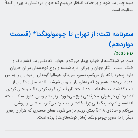
سیاه چادر می‌شوم و بر خلاف انتظار می‌بینم که جهان درونشان با بیرون کاملاً
متفاوت است.
سفرنامه تبّت: از تهران تا چومولونگما* (قسمت
دوازدهم)
/post-1018
صبح در شیگاتسه از خواب بیدار می‌شوم. هوایی که نفس می‌کشم پاک و
خنک است، انگار جهان را بارانی تازه شسته و روح کوهستان در آن جریان
دارد. پنجره را که باز می‌کنم، نسیمِ سوزناکِ هیمالیا گونه‌ای از بیداری را به من
هدیه می‌دهد. هنوز ردِ قطره‌های باران روی شیشه مانده، مثل یادگاری از
شب گذشته. صبحانه‌ام ساده است: نانِ تُبتانیِ گرم، کره‌ی یاک، و چایِ کره‌ای
که دودِ آن در هوای سحرگاهی پیچ می‌خورد. زیر پایم زمین هنوز نمناک است،
امّا آسمان کم‌کم رنگِ آبیِ ژرفِ فلات را به خود می‌گیرد. ماشین را روشن
می‌کنم و جاده‌ی G318 پیش رویم باز می‌شود، همان مسیری که هزاران رهروِ
دیگر را به سوی چومولونگما (مادرِ کوهستان‌ها) برده است.