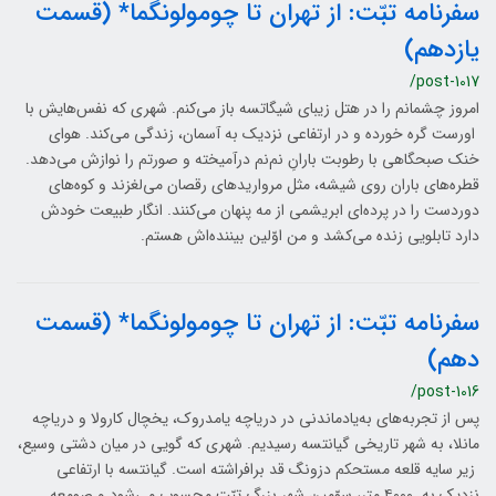
سفرنامه تبّت: از تهران تا چومولونگما* (قسمت
یازدهم)
/post-1017
امروز چشمانم را در هتل زیبای شیگاتسه باز می‌کنم. شهری که نفس‌هایش با
اورست گره خورده و در ارتفاعی نزدیک به آسمان، زندگی می‌کند. هوای
خنک صبحگاهی با رطوبت بارانِ نم‌نم درآمیخته و صورتم را نوازش می‌دهد.
قطره‌های باران روی شیشه، مثل مرواریدهای رقصان می‌لغزند و کوه‌های
دوردست را در پرده‌ای ابریشمی از مه پنهان می‌کنند. انگار طبیعت خودش
دارد تابلویی زنده می‌کشد و من اوّلین بیننده‌اش هستم.
سفرنامه تبّت: از تهران تا چومولونگما* (قسمت
دهم)
/post-1016
پس از تجربه‌های به‌یادماندنی در دریاچه یامدروک، یخچال کارولا و دریاچه
مانلا، به شهر تاریخی گیانتسه رسیدیم. شهری که گویی در میان دشتی وسیع،
زیر سایه قلعه مستحکم دزونگ قد برافراشته است. گیانتسه با ارتفاعی
نزدیک به ۴۰۰۰ متر، سوّمین شهر بزرگ تبّت محسوب می‌شود و صومعه