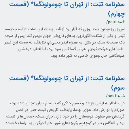
سفرنامه تبّت: از تهران تا چومولونگما* (قسمت
چهارم)
/post-1006
امروز روز موعود بود؛ روزی که قرار بود از قصر پوتالا، این نماد باشکوه بودیسم
تبّتی و یکی از شگفت‌انگیزترین بناهای تاریخی جهان دیدن کنم. پس از صرف
یک صبحانه سبک در هتل، به همراه لیدر محلی‌ام، تنزینگ، به سمت این قصر
افسانه‌ای حرکت کردیم. هوای لاسا کمی سرد بود، اما آفتاب درخشانِ
صبحگاهی حال وهوای خاصی به شهر داده بود.
سفرنامه تبّت: از تهران تا چومولونگما* (قسمت
سوم)
/post-1005
درب قطار به آرامی بازشد و نسیم خنکی که با نم‌نم باران عجین شده بود،
صورتم را نوازش داد. هوای لهاسا، پایتخت تاریخی تبت، حتی در فصل
گرمایش هم طراوت کوهستان را در خود دارد. بارانِ سبک، خیابان‌ها را شسته
بود و انعکاس نور در کوچه‌پس‌کوچه‌های شهر، جلوۀ دیگری به لهاسا بخشیده