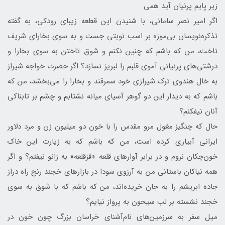
زیر پایم پرنیان آید همی
اگر امیر نصر سامانی، با شنیدن این قطعه زیبای رودکی، به گفته
تذکره‌نویسان بی‌موزه بر اسب نوبتی جست و به سوی بخارای شریف
تاخت، من که باشم که چنین نکنم و شوق تاختن به سوی بخارا و
درشتی‌های پرنیانی آموی قلبم را لبریز نسازد؟ اگر حضرت خواجه شیراز
به خال هندوی ترک شیرازی خود سمرقند و بخارا را می‌بخشد، من که
باشم که به دیدار این دو گوهر آسیای میانه نشتابم و چشم بر تابناکی
آنان نیفکنم؟
حال که چنگیز مغول مرو مقدس را با خون دو میلیون زن و مرد دلاور
ایرانی آبیاری کرده است، من که باشم که به زیارت این خاک
خون‌چکان نروم و در برابر آوارهای قلعه «قزقلعه» به زانو نیفتم؟ و اگر
همه نیاکان باستانی من به آرزوی سودا در بازارهای خجند رنج راه دراز
جاده ابریشم را به جان خریده‌اند، من که باشم که با شوق به سوی
خجند نشسته بر لب سیحون به پرواز نیایم؟
میل سفر به سرزمین‌های نام‌آشنای خراسان بزرگ چون خون در