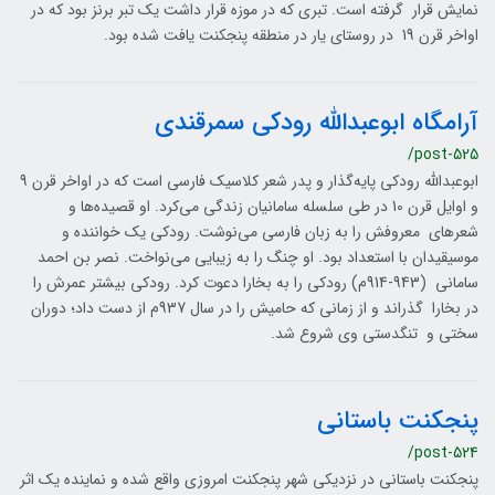
نمايش قرار گرفته است. تبری كه در موزه قرار داشت یک تبر برنز بود که در
اواخر قرن 19 در روستای يار در منطقه پنجکنت یافت شده بود.
آرامگاه ابوعبداللّه رودکی سمرقندی
/post-525
ابوعبدالله‌ رودکی پایه‌گذار و پدر شعر کلاسیک فارسی است که در اواخر قرن 9
و اوایل قرن 10 در طی سلسله سامانیان زندگی می‌کرد. او قصیده‌ها و
شعر‌های معروفش را به زبان فارسی می‌نوشت. رودكی یک خواننده و
موسیقیدان با استعداد بود. او چنگ را به زيبايی می‌نواخت. نصر‌ بن‌ احمد
‌سامانی (943-914م) رودکی را به بخارا دعوت کرد. رودكی بيشتر عمرش را
در بخارا گذراند و از زمانی که حامیش را در سال 937م از دست داد؛ دوران
سختي و تنگدستی وی شروع شد.
پنجکنت باستانی
/post-524
پنجکنت باستانی در نزدیکی شهر پنجكنت امروزی واقع شده و نماینده یک اثر