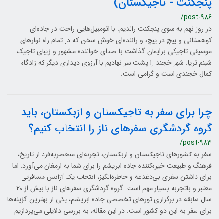
پنجکنت - تاجیکستان)
/post-986
در روز نهم به سوی پنجکنت راندیم. با اتومبیل‌هایی راحت در جاده‌ای
کوهستانی و پیچ در پیچ، و راننده‌ای خوش سخن که در تمام راه نوارهای
موسیقی تاجیکی برایمان گذاشت با صدای خواننده مشهور و زیبای تاجیک
شبنم ثریا. شهر خجند را پشت سر نهادیم با آرزوی دیداری دیگر که زادگاه
کمال خجندی است و گرامی است.
چرا برای سفر به تاجیکستان و ازبکستان، باید
گروه گردشگری سفرهای ناز را انتخاب کنیم؟
/post-983
سفر به کشورهای تاجیکستان و ازبکستان، تجربه‌ای منحصربه‌فرد از تاریخ،
فرهنگ و طبیعت خیره‌کننده جاده ابریشم را برای شما به ارمغان می‌آورد. اما
برای داشتن سفری بی‌دغدغه و خاطره‌انگیز، انتخاب یک آژانس مسافرتی
معتبر و باتجربه بسیار مهم است. گروه گردشگری سفرهای ناز با بیش از ۲۰
سال سابقه در برگزاری تورهای تخصصی جاده ابریشم، یکی از بهترین گزینه‌ها
برای سفر به این دو کشور است. در این مقاله، به بررسی دلایلی می‌پردازیم