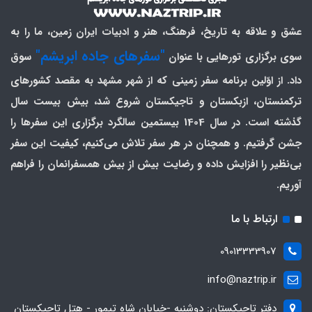
عشق و علاقه به تاریخ، فرهنگ، هنر و ادبیات ایران زمین، ما را به
"سفرهای جاده ابریشم"
سوی برگزاری تورهایی با عنوان
سوق
داد. از اوّلین برنامه سفر زمینی که از شهر مشهد به مقصد کشورهای
ترکمنستان، ازبکستان و تاجیکستان شروع شد، بیش بیست سال
گذشته است. در سال 1404 بیستمین سالگرد برگزاری این سفرها را
جشن گرفتیم. و همچنان در هر سفر تلاش می‌کنیم، کیفیت این سفر
بی‌نظیر را افزایش داده و رضایت بیش از بیش همسفرانمان را فراهم
آوریم.
ارتباط با ما
09013333907
info@naztrip.ir
دفتر تاجیکستان: دوشنبه -خیابان شاه تیمور - هتل تاجیکستان