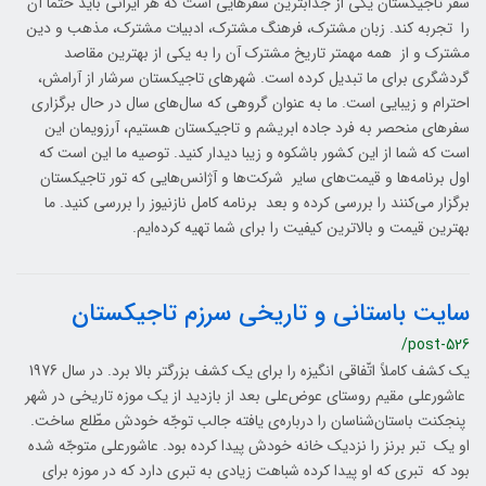
سفر تاجیکستان یکی از جذابترین سفرهایی است که هر ایرانی باید حتما آن
را تجربه کند. زبان مشترک، فرهنگ مشترک، ادبیات مشترک، مذهب و دین
مشترک و از همه مهمتر تاریخ مشترک آن را به یکی از بهترین مقاصد
گردشگری برای ما تبدیل کرده است. شهرهای تاجیکستان سرشار از آرامش،
احترام و زیبایی است. ما به عنوان گروهی که سال‌های سال در حال برگزاری
سفرهای منحصر به فرد جاده ابریشم و تاجیکستان هستیم، آرزویمان این
است که شما از این کشور باشکوه و زیبا دیدار کنید. توصیه ما این است که
اول برنامه‌ها و قیمت‌های سایر شرکت‌ها و آژانس‌هایی که تور تاجیکستان
برگزار می‌کنند را بررسی کرده و بعد برنامه کامل نازنیوز را بررسی کنید. ما
بهترین قیمت و بالاترین کیفیت را برای شما تهیه کرده‌ایم.
سایت باستانی و تاریخی سرزم تاجیکستان
/post-526
یک کشف کاملاً اتّفاقی انگیزه را برای یک کشف بزرگتر بالا برد. در سال 1976
عاشورعلی مقيم روستای عوض‌علی بعد از بازدید از یک موزه تاریخی در شهر
پنجکنت باستان‌شناسان را درباره‌ی یافته جالب توجّه خودش مطّلع ساخت.
او یک تبر برنز را نزدیک خانه خودش پیدا کرده بود. عاشورعلی متوجّه شده
بود كه تبری كه او پيدا كرده شباهت زيادی به تبری دارد كه در موزه برای