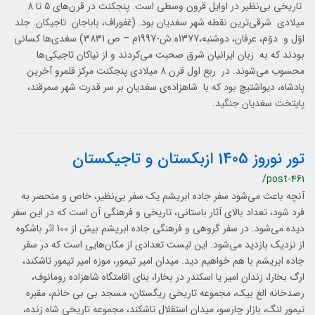
تاریخی بی‌نظیر در اوایل قرون وسطی است. پنجكنت در قرن‌های 5 تا 8
ميلادی شرقی‌ترین نقطه شهر سغدیان بود. (غفوراف، باباجان. تاجيكان. جلد
اوّل و دوّم، عرفان، دوشنبه،1377ه.ش-1997م – ص 3831) سغدی‌ها کسانی
بودند که به زبان ایرانیان شرق صحبت می‌كردند و از نیاکان تاجیکی‌ها
محسوب می‌شوند. در ربع اول قرن 8 ميلادی پنجکنت مرکز قلمرو آخرین
پادشاه، دیواشتیچ بود که با شاهزاده‌ی سغدیان بر سر قدرت شهر سمرقند،
پایتخت سغدیان جنگید.
تور نوروز 1405 ازبکستان و تاجیکستان
/post-461
آنچه باعث می‌شود سفر جاده ابریشم یک سفر بی‌نظیر، خاص و منحصر به
فرد شود، تعداد بالای آثار باستانی، تاریخی و فرهنگی آن است که در این سفر
دیده می‌شود. در سفر گروهی و فرهنگی جاده ابریشم بیش از 100 اثر باشکوه
از نزدیک بازدید می‌شود. این لیست تعدادی از مکان‌هایی است که در سفر
جاده ابریشم با هم خواهیم دید. میدان امیر تیمور، موزه امیر تیمور تاشکند،
ارگ بخارا، زندان امیر یا اسکندر در بخارا، بنای اقامتگاه شاهزاده رومانوف،
رصدخانه الغ بیک، مجموعه تاریخی ریگستان، مسجد بی بی خانم، مقبره
تیمور لنگ، بازار چارسو، میدان استقلال تاشکند، مجموعه تاریخی شاه زنده،