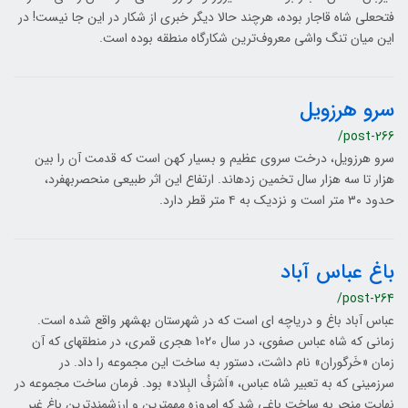
فتحعلی شاه قاجار بوده، هرچند حالا دیگر خبری از شکار در این جا نیست! در
این میان تنگ واشی معروف‌ترین شکارگاه منطقه بوده است.
سرو هرزویل
/post-266
سرو هرزویل، درخت سروی عظیم و بسیار کهن است که قدمت آن را بین
هزار تا سه هزار سال تخمین زده‎اند. ارتفاع این اثر طبیعی منحصربه‎فرد،
حدود ۳۰ متر است و نزدیک به ۴ متر قطر دارد.
باغ عباس آباد
/post-264
عباس آباد باغ و دریاچه ‎ای است که در شهرستان بهشهر واقع شده است.
زمانی که شاه عباس صفوی، در سال 1020 هجری قمری، در منطقه‎ای که آن
زمان «خَرگوران» نام داشت، دستور به ساخت این مجموعه را داد. در
سرزمینی که به تعبیر شاه عباس، «اَشرَفُ‎ البِلاد» بود. فرمان ساخت مجموعه در
نهایت منجر به ساخت باغی شد که امروزه مهم‎ترین و ارزشمندترین باغ غیر