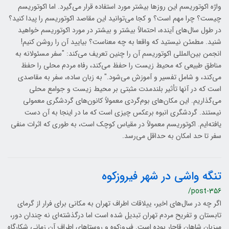
واژه اکوتوریسم این روزها بیشتر مورد استفاده قرار می‌گیرد. اما اکوتوریسم
چیست؟ چرا مهم است؟ و کجا می‌توانید این مقاصد اکوتوریسم را پیدا کنید؟
در طول سال‌های آینده، احتمالاً بیشتر و بیشتر در مورد اکوتوریسم خواهید
شنید. مطمئن نیستید که واقعا به چه معناست؟ بیایید آن را روشن کنیم!
انجمن بین‌المللی اکوتوریسم آن را چنین تعریف می‌کند: "سفر مسئولانه به
مناطق طبیعی که محیط زیست را حفظ می‌کند، رفاه مردم محلی را حفظ
می‌کند، و شامل تفسیر و آموزش می‌شود." به زبان ساده، سفر به مقاصدی
است که در آنها تأثیر بلندمدت مثبتی بر محیط زیست و جوامع محلی
می‌گذاریم. این مکان‌های بوم‌گردی معمولاً کانون‌های گردشگری معمولی
نیستند. گردشگری انبوه برعکس چیزی است که ما در اینجا به آن دست
یافته‌ایم. اکوتوریسم معمولاً در مقیاس کوچک است، به طوری که اثرات منفی
سفر تا حد امکان به حداقل می‌رسد.
تنگه واشی در شهر فیروزکوه
/post-356
اگر چه در سال‌های اخیر، ییلاقات اطراف تهران به مکانی برای فرار از گرمای
تابستان و تفریح مردم تهران تبدیل شده است اما درگذشته‌ای نه چندان دور،
میزبان شاهان قاجار بوده است. فیروزکوه و روستاهای اطراف آن زمانی شکار‌‌گاه