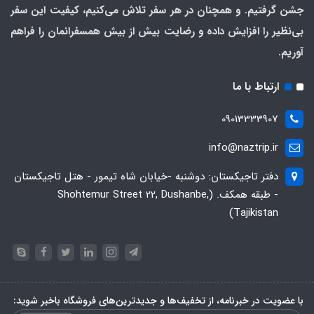
جشن گرفتیم. و همچنان در هر سفر تلاش می‌کنیم، کیفیت این سفر
بی‌نظیر را افزایش داده و رضایت بیش از بیش همسفرانمان را فراهم
آوریم.
ارتباط با ما
09013333907
info@naztrip.ir
دفتر تاجیکستان: دوشنبه -خیابان شاه تیمور - هتل تاجیکستان
- طبقه همکف. (Shohtemur Street 22, Dushanbe,
Tajikistan)
با عضویت در خبرنامه، از تخفیف‌ها و جدیدترین‌های فروشگاه باخبر شوید: