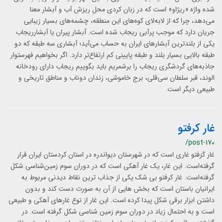
شده واژه «ریژاو» است که در زبان کردی محل ريزش آب و آبشار معنا
می‌دهد، چرا که از لابه‌لای كوه‌های این منطقه، چشمه‌های بسيار زيبايی
جريان دارد كه موجب پرآبی ريجاب شده است. آبشار پیران یا آبشارریجاب
یکی از بلندترین آبشارهای ایران به حساب می‌آید؛ آبشاری سه طبقه که دو
طبقه بالایی بسیار بلند و طبقه پایینی کم ارتفاع‌تر دارد. اگر بخواهیم فهرست‎وار
جاذبه‌های گردشگری ریجاب را برشمریم باید بگوییم ریجاب دارای رودخانه
الوند، قبر سلطان سی‌قلی، برج خاموشی، زندان دوناب و مناطق تاریخی و
طبیعی دیگر است.
غار کرفتو
/post-170
غار کَرَفتو غاری است که در شهرستان ديواندره در استان کردستان ایران قرار
گرفته‌است. این غار، یک غار آهکی است که در دوران سوم زمین‌شناسی شکل
گرفته‌است. غار کرفتو بی شک یکی از جذاب ترین نقاط دیدنی مربوط به
ایرانیان باستان است که بخش هایی از آن به صورت دست کند و بدون
داشتن ابزار برقی شکل پیدا کرده است. این غار از نوع غارهای آهکی و طبیعی
است و به احتمال زیاد در دوران سوم زمین شناسی شکل گرفته است. در