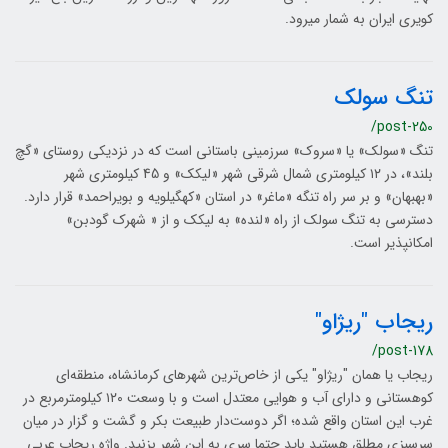
کویری ایران به شمار می‎رود.
تنگ سولک
/post-250
تنگ «سولک» یا «سروک» سرزمینی باستانی است که در نزدیکی روستای «گچ
بلند»، در ۱۲ کیلومتری شمال شرقی شهر «لیکک» و 45 کیلومتری شهر
«بهبهان» و بر سر راه تنگه «ماغر» در استان «کهگیلویه و بویراحمد» قرار دارد.
دسترسی به تنگ سولک از راه «لنده» به لیکک و از « شهرک گودبن»
امکان‎پذیر است.
ریجاب "ریژاو"
/post-178
ریجاب یا همان "ریژاو" یکی از خاص‌ترین شهرهای کرمانشاه، منطقه‌ای
كوهستانی و دارای آب و هوايی معتدل است و با وسعت ۱۲۰ کیلومترمربع در
غرب این استان واقع شده؛ اگر دوست‌دار طبیعت بکر و گشت و گزار در میان
سرسبزی مطلق هستید باید حتما سری به این شهر بزنید. واژه ریجاب عربی