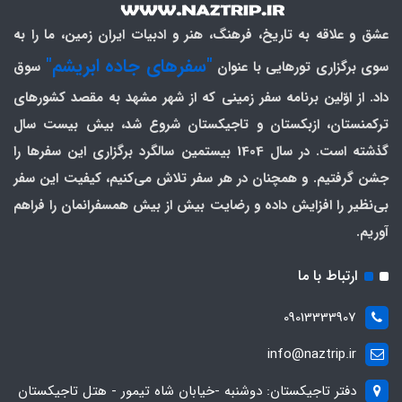
عشق و علاقه به تاریخ، فرهنگ، هنر و ادبیات ایران زمین، ما را به
"سفرهای جاده ابریشم"
سوی برگزاری تورهایی با عنوان
سوق
داد. از اوّلین برنامه سفر زمینی که از شهر مشهد به مقصد کشورهای
ترکمنستان، ازبکستان و تاجیکستان شروع شد، بیش بیست سال
گذشته است. در سال 1404 بیستمین سالگرد برگزاری این سفرها را
جشن گرفتیم. و همچنان در هر سفر تلاش می‌کنیم، کیفیت این سفر
بی‌نظیر را افزایش داده و رضایت بیش از بیش همسفرانمان را فراهم
آوریم.
ارتباط با ما
09013333907
info@naztrip.ir
دفتر تاجیکستان: دوشنبه -خیابان شاه تیمور - هتل تاجیکستان