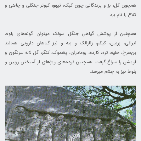
همچون کل، بز و پرندگانی چون کبک، تیهو، کبوتر جنگلی و چاهی و
کلاغ‌ را نام برد.
همچنین از پوشش گیاهی جنگل سولک می­توان گونه‌هاي بلوط
ايراني، زربين، كيكم، زالزالك و بنه و نیز گیاهان دارویی همانند
بن‌سرخ، حلپه، تره، کارده، بومادران، پشموک، کنگر، گل لاله سرنگون و
آویشن را سراغ گرفت. همچنین توده‌های ویژه­ای از آمیختن زربين و
بلوط نیز به چشم می­رسد.