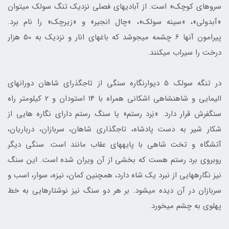
سروهای کوچک» است. از آبادی­های فصلی نزدیک تنگ سولک می­توان
«آبدولی»، «سینه سولک»، «چال انجیر» و «زیرچک» را نام برد.
پیرامون آن‎ها 6 چشمه می­جوشد که باغ­های انار و نزدیک به 50 هزار
درخت را سیراب می­کنند.
در تنگه سولک 5 دیوارنگاره سنگی از تاجگذرای شاهان دوران­های
الیمایی و شاهنشاهی اشکانی همراه با 14 استودان و 2 کیلومتر راه
سنگفرش قرار دارد. «بَرد رستم» یا سنگ رستم دارای نگاره­ هایی از
شکار شیر به دست پادشاه، تاجگذاری شاهان، سربازان، درباریان،
آتشگاه و تخت شاهی با پایه­های عقاب مانند است. سنگی دیگر
روبروی برد رستم هست که بخشی از آن ویران شده است. این سنگ
نیز نگاره­هایی از نبرد یک شاه دارد، همچنین کمان، نیزه، سوار، اسب و
سربازان در آن دیده می­شود. بر هر دو سنگ نیز نوشتارهایی به خط
پهلوی به چشم می‎خورد.