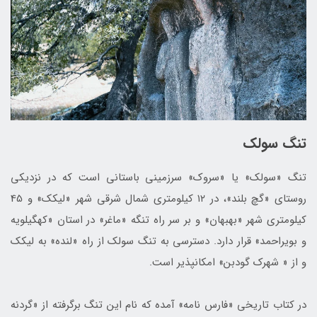
تنگ سولک
تنگ «سولک» یا «سروک» سرزمینی باستانی است که در نزدیکی
روستای «گچ بلند»، در ۱۲ کیلومتری شمال شرقی شهر «لیکک» و 45
کیلومتری شهر «بهبهان» و بر سر راه تنگه «ماغر» در استان «کهگیلویه
و بویراحمد» قرار دارد. دسترسی به تنگ سولک از راه «لنده» به لیکک
و از « شهرک گودبن» امکان‎پذیر است.
در کتاب تاریخی «فارس نامه» آمده که نام این تنگ برگرفته از «گردنه