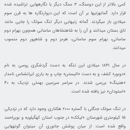
کمی بالاتر از این دوسنگ، 3 سنگ دیگر با نگاره­هایی تراشیده شده
قرار دارد. گمانهزنی­ها بر آن است که این دیوارنگاره ها به قرن سوم
میلادی باز می­گردند. گمانه زنی­هایی دیگر تنگ سولک را جایی مانند
تاق بستان می­دانند و آن را به شاهنشاهان ساسانی همچون بهرام دوم
ساسانی، بهرام سوم ساسانی، هرمز دوم و شاهپور دوم منسوب
می‎دانند.
در سال 1841 میلادی این تنگه به دست گردشگری روسی به نام
«دوبور» کشف و به دست «الیستن» چاپ و به یاری ایران­شناس نامدار
«هنینگ» بررسی شدند. در سراسر سرزمین بهمئی نزدیک به 40
«استودان» نیز یافته شده است.
در تنگ سولك جنگلی با گستره­ 2000 هكتاری وجود دارد که در نزدیکی
15 كيلومتري شهرستان «ليكك» در جنوب استان كهگيلويه و بويراحمد
واقع شده است. از میان پوشش جانوری آن می­توان گونه­هایی