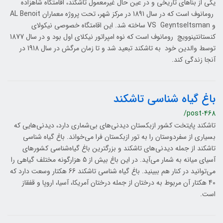
یکی از بناهای تاریخی و در عین حال غیرمعمول تاشکند، اقامتگاه شاهزاده
رومانوف است که در سال 1891 در مرکز شهر، تحت پروژه معماران AL Benoit
و VS Geyntseltsman ساخته شد. این اقامتگاه خصوصی نیکولای
کنستانتینوویچ رومانوف است که نوه امپراتور نیکلای اول بود و در سال 1877
توسط والدین خود به تاشکند تبعید شد و تا زمان مرگش در سال 1918 در
آنجا زندگی کند.
باغ گیاه شناسی تاشکند
/post-468
تاشکند پایتخت کشور ازبکستان دیدنی‌های بی‌شماری دارد، دیدنی‌هایی که
بسیاری از سفردوستان را به تور ازبکستان فرا می‌خواند. باغ گیاه شناسی
تاشکند از جمله دیدنی‌های تاشکند و بزرگترین باغ گیاه‌شناسی کشورهای
آسیای میانه به شمار می‌آید. در این باغ بیش از 5 هزارگونه مختلف گیاهی را
می‌توانید در کنار هم ببینید. باغ گیاه شناسی تاشکند 66 هکتار وسعت دارد که
40 هکتار آن مربوط به درختان از جمله درختان آمریکا، آسیا، اروپا و قفقاز
است.