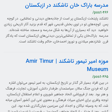
مدرسه باراک خان تاشکند در ازبکستان
/post-466
تاشکند پایتخت ازبکستان پر است از جاذبه‌های دیدنی و تماشایی. در کوچه
پس کوچه‌های تو در توی بخش قدیمی شهر که قدم بزنید آثار تاریخی زیادی
خواهید دید که بسیاری از آن‌ها به شکل مدرسه و مسجد ساخته شده‌اند.
مدرسه باراک‌خان یکی از تماشایی‌ترین دیدنی‌های ازبکستان است که یادگار
قرن شانزدهم میلادی و نوروز احمدخان، حاکم وقت تاشکند است.
موزه امیر تیمور تاشکند | Amir Timur
Museum
/post-465
در بین افراد بسیار اثر گذار بر تاریخ ازبکستان، به امیر تیمور می‌توان اشاره
کرد که فردی جنگ سالار، سیاستمدار، طرفدار دانش، آموزش، تجارت، فرهنگ
و هنر بود. بعد از فروپاشی اتحاد جماهیر شوروی و اعلام استقلال ازبکستان،
توجه وافری برای احیای میراث فرهنگی و معنوی غنی این کشور آسیای میانه
شد، که به وسیله نیاکان و اجداد این سرزمین بنیان‌گذاری شده بود. این
کشور بعد از جدایی از اتحاد جماهیر کمونیستی، فرصت را غنیمت شمرد تا