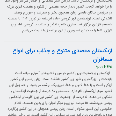
تاجیکستان و ازبکستان باشد. در این سفر شادمانی و افتخار سراسر وجود شما
را فرا خواهد گرفت. تصور دیدار حجم عظیمی از شکوه و عظمت ایران بزرگ
در سرزمین نیاکان فارسی زبان همچون بخارا و سمرقند و خوارزم وصف
ناشدنی است. نوزدهمین تور گروهی جاده ابریشم در نوروز 1404 با بیست
همسفر نازنین برگزار شد. سفری خاطره انگیز و جذاب با گروهی شاد و پر
انرژی. شما را به دیدن تصاویری از این برنامه زیبا دعوت می‌کنیم.
ازبکستان مقصدی متنوع و جذاب برای انواع
مسافران
/post-925
ازبکستان پرجمعیت‌ترین کشور در میان کشورهای آسیای میانه است.
پایتخت و بزرگ‌ترین شهر این کشور تاشکند است. زبان رسمی این کشور
ازبکی است و با خط لاتین و خط سیریلیک نوشته می‌شود. واحد پول این
کشور سوم ازبکستان نام دارد. مسلمانان ۸۰ درصد از جمعیت ازبکستان را
تشکیل می‌دهند. ۵ درصد از جمعیت این کشور نیز پیرو کلیسای ارتدکس
روسی می‌باشند. ۱۵ درصد نیز پیرو دیگر ادیان یا بی‌دین هستند. نظام
حکومتی این کشور سکولار است. زبان روسی همچنان در این کشور پرکاربرد
بوده و رایج‌ترین زبان آموزشی در مدارس این کشور است. در برخی مناطق