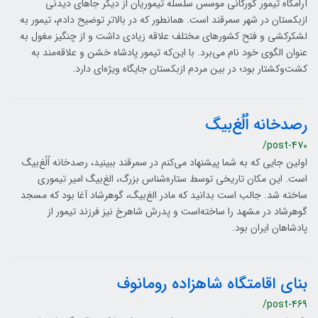
آرامگاه تیمور گورکانی موسس سلسله تیموریان از دیگر جاهای دیدنی
ازبکستان در شهر سمرقند است. همانطور که در بالاتر توضیح دادم، تیمور به
لشکرکشی و فتح کشورهای مختلف علاقه زیادی داشت و از چنگیز مغول به
عنوان الگوی خود نام می‌برد. با این‌که تیمور پادشاه خشن و علاقه‌مند به
کشت‌و‌کشتار بود؛ در بین مردم ازبکستان جایگاه ویژه‌ای دارد.
رصدخانه اُلُغ‌بیگ
/post-470
اولین جایی که به شما پیشنهاد می‌کنم در سمرقند ببینید، رصدخانه اُلُغ‌بیگ
است. این مکان تاریخی توسط ستاره‌شناس بزرگ، الغ‌بیگ امیر تیموری
ساخته شد. جالب است بدانید که مادر الغ‌بیگ، گوهرشاد آغا بود که مسجد
گوهرشاد در مشهد را ساخته‌است و پدرش شاهرخ نیز فرزند تیمور از
پادشاهان ایران بود.
بنای اقامتگاه شاهزاده رومانوف
/post-469