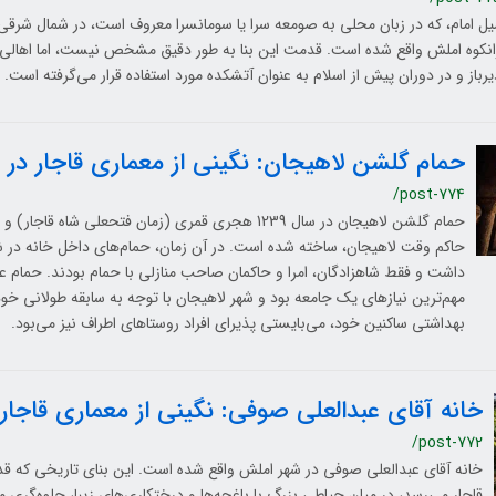
یل امام، که در زبان محلی به صومعه سرا یا سومانسرا معروف است، در شمال شرقی ر
انکوه املش واقع شده است. قدمت این بنا به طور دقیق مشخص نیست، اما اهالی من
یرباز و در دوران پیش از اسلام به عنوان آتشكده مورد استفاده قرار می‌گرفته است.
حمام گلشن لاهیجان: نگینی از معماری قاجار در 
/post-774
حمام گلشن لاهیجان در سال 1239 هجری قمری (زمان فتحعلی شاه 
حاکم وقت لاهیجان، ساخته شده است. در آن زمان، حمام‌های داخل خانه در 
داشت و فقط شاهزادگان، امرا و حاکمان صاحب منازلی با حمام بودند. حمام ع
مهم‌ترین نیازهای یک جامعه بود و شهر لاهیجان با توجه به سابقه طولانی خود،
بهداشتی ساکنین خود، می‌بایستی پذیرای افراد روستاهای اطراف نیز می‌بود.
خانه آقای عبدالعلی صوفی: نگینی از معماری قاجار
/post-772
خانه آقای عبدالعلی صوفی در شهر املش واقع شده است. این بنای تاریخی که قد
قاجار می‌رسد، در میان حیاطی بزرگ با باغچه‌ها و درختکاری‌های زیبا، جلوه‌گری 