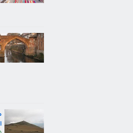
م
ا
5