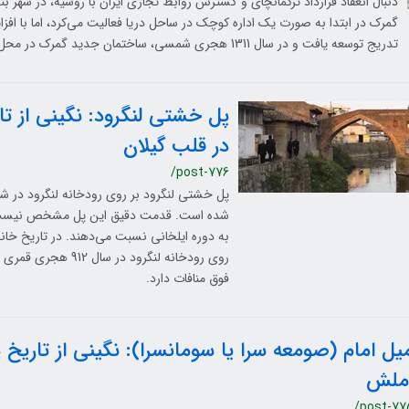
دنبال انعقاد قرارداد ترکمانچای و گسترش روابط تجاری ایران با روسیه، در شهر ب
گمرک در ابتدا به صورت یک اداره کوچک در ساحل دریا فعالیت می‌کرد، اما با اف
تدریج توسعه یافت و در سال 1311 هجری شمسی، ساختمان جدید گمرک در محل فعلی آن احداث شد.
پل خشتی لنگرود: نگینی از تا
در قلب گیلان
/post-776
پل خشتی لنگرود بر روی رودخانه لنگرود در شهر
شده است. قدمت دقیق این پل مشخص نیست، 
به دوره ایلخانی نسبت می‌دهند. در تاریخ خان
روی رودخانه لنگرود در س
فوق منافات دارد.
یل امام (صومعه سرا یا سومانسرا): نگینی از تاریخ
ملش
/post-77