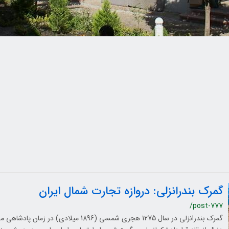
گمرک بندرانزلی: دروازه تجارت شمال ایران
/post-777
گمرک بندرانزلی در سال 1275 هجری شمسی (1896 میلادی)