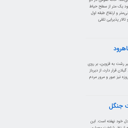
ود یک متر از سطح حیاط
ه و زیربنای آن 450 متر مربع است. ارتفاع طبقه همکف 225 سانتی‌متر و ارتفاع طبقه اول
الار پذیرایی تلقی
اهرود
یر رشت به قزوین، بر روی
صله 93 کیلومتری مرکز استان گیلان قرار دارد، از دیرباز
زه نیز عبور و مرور مردم
ت جنگل
ل خود نهفته است. این
سیاسی، بلکه از نظر شناخت معماری