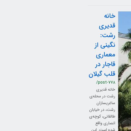
خانه
قدیری
رشت:
نگینی از
معماری
قاجار در
قلب گیلان
/post-778
خانه قدیری
رشت در محله‌ی
ساغریسازان
رشت، در خیابان
طالقانی، کوچه‌ی
انصاری واقع
شده است. این