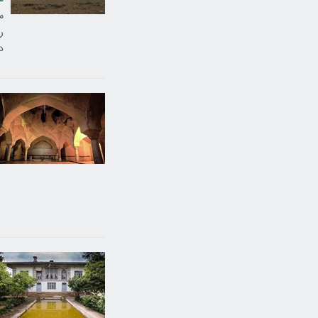
م
ر
د