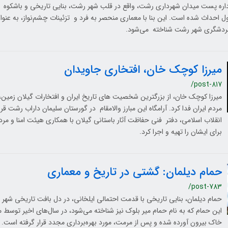
داره پست میدان شهرداری رشت، واقع در قلب شهر رشت، بنایی تاریخی و باشکوه 
ول احداث شده است. این بنا با معماری منحصر به فرد و تزئینات چشم‌نواز، به عنوا
ردشگری شهر رشت شناخته می‌شود.
میرزا کوچک خان، افتخاری جاویدان
/post-817
میرزا کوچک خان، از بزرگترین شخصیت های تاریخ ایران و افتخارات گیلان زمین، ج
مردم ایران فدا کرد. آرامگاه این مبارز والامقام در گورستان سلیمان داراب رشت قرا
انقلاب اسلامی، دفتر فنی حفاظت آثار باستانی گیلان با همکاری هیئت امنا و مر
برای ایشان را تهیه و اجرا کرد.
حمام دیلمان: گشتی در تاریخ و معماری
/post-783
حمام دیلمان، بنایی تاریخی با قدمت احتمالی ایلخانی، در دل بافت تاریخی شهر
این حمام که به نام حمام میر بلوک نیز شناخته می‌شود، در سال‌های اخیر توسط می
خاک بیرون آورده شده و پس از مرمت، مورد بهره‌برداری مجدد قرار گرفته است.