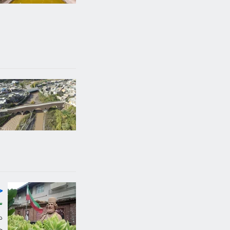
خ
3
د