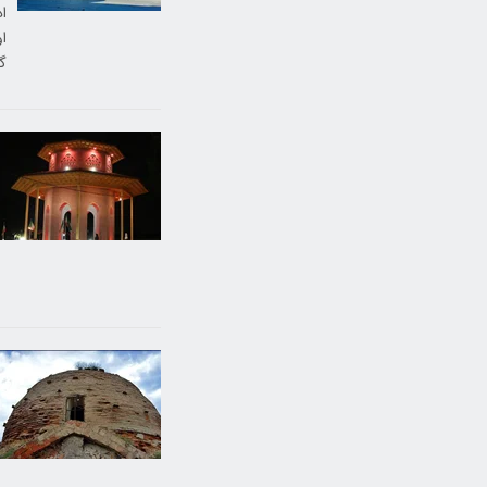
ا
ا
گ