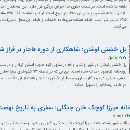
طبقه بنا شده است. در سمت جلوي بنا، حوض بزرگي قرار دارد. این ساختمان حد
بلندتر ساخته شد
325 سانتی‌متر است. طبقه همکف مربوط به خدمات و طبقه اول محل تشریفات و ت
می‌گردد.
پل خشتی لوشان: شاهکاری از دوره قاجار بر فراز ش
/post-770
پل خشتی لوشان در شهر لوشان، واقع در منتهی ­الیه جنوب استان گیلان و در مس
رودخانه شاهرود احداث شده است. این پل که در فا
نقشی حیاتی در تردد کاروانيان و مسافران گیلان به داخل فلات ایران داشته و امرو
دو طرف رودخانه را تسهیل می­کند.
انه میرزا کوچک خان جنگلی: سفری به تاریخ نهض
/post-76
ر قلب شهر رشت، خانه میرزا کوچک خان جنگلی، گویی رازهای نهضت جنگل را در د
خانه که قدمت آن به بیش از 200 سال می‌رسد، نه تنها از نظر تاریخی و 