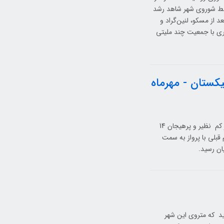
تسلط شوروی شهر شاهد رشد
 از مسکو، لنین‌گراد و
ری با جمعیت چند ملیتی
کستان - مهرماه
هجدهمین سفر گروهی جاده ابریشم در مهرماه 1403 برگزار شد. در این سفر کم نظیر و پرهیجان 14
قبلی با پرواز به سمت
ان رسید.
ید که متروی این شهر