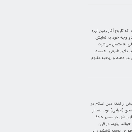
ه تاریخ آغاز زمین لرزه
یعنی ساعت (۵:۲۴ صبح) را بر روی دو وجه خود به نمایش
ی بنا متصل می‌شود؛
بر بلای طبیعی هستند.
ن می‌دهند و روحیه مقاوم
ش از اینکه دین اسلام در
ی (ایرانی) بود. بعد از
ار گرفتن این شهر در مسیر جادهٔ
خوقند بیاید، در قرن
س ۱۷۸۴) تبدیل گردید. امپراطوری روسیه تاشکند را در