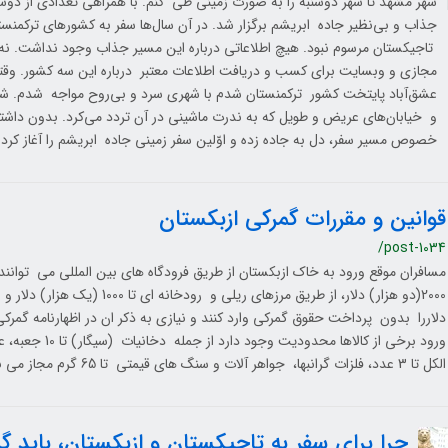
شهر مشهد تا شهر دوشنبه را به صورت زمینی طی کنم. با همراهی تعدادی از دوس
جذاب و بی‌نظیر جاده ابریشم برگزار شد. در آن سال‌ها سفر به کشورهای ترکمنست
تاجیکستان مرسوم نبود. هیچ اطلاعاتی درباره این مسیر جذاب وجود نداشت. نه
مجازی و وبسایت برای کسب و دریافت اطلاعات معتبر درباره این سه کشور. وقتی ب
عشق‌آباد پایتخت کشور ترکمنستان شدم با شهری سرد و بی‌روح مواجه شدم. شه
و خیابان‌های عریض و طویل که به ندرت ماشینی در آن تردد می‌کرد. بدون داش
خصوص مسیر سفر، دل به جاده زده و اوّلین سفر زمینی جاده ابریشم را آغاز کردم
قوانین و مقررات گمرکی ازبکستان
/post-1034
مسافران موقع ورود به خاک ازبکستان از طریق فرودگاه های بین المللی می توانند 
دلاررا بدون پرداخت حقوق گمرکی وارد کنند و نیازی به ذکر ان در اظهارنامه گ
ورود برخی از کالاها محدود
الکل تا 3 عدد، فلزات گرانبها، جواهر آلات و سنگ های قیمتی تا 65 گرم مجاز می باشد.
چرا برای سفر به تاجیکستان و ازبکستان، باید 