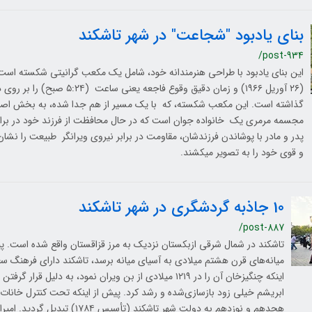
بنای یادبود "شجاعت" در شهر تاشکند
/post-934
این بنای یادبود با طراحی هنرمندانه خود، شامل یک مکعب گرانیتی شکسته است ک
(۲۶ آوریل ۱۹۶۶) و زمان دقیق وقوع فاجعه 
گذاشته است. این مکعب شکسته، که با یک مسیر از هم جدا شده، به بخش اصل
مجسمه مرمری یک خانواده جوان است که در حال محافظت از فرزند خود در برا
پدر و مادر با پوشاندن فرزندشان، مقاومت در برابر نیروی ویرانگر طبیعت را نشا
و قوی خود را به تصویر میکشند.
10 جاذبه گردشگری در شهر تاشکند
/post-887
تاشکند در شمال شرقی ازبکستان نزدیک به مرز قزاقستان واقع شده‌ است. پی
میانه‌های قرن هشتم میلادی به آسیای‌ میانه برسد، تاشکند دارای فرهنگ سغد
اینکه چنگیزخان آن را در ۱۲۱۹ میلادی از بن ویران نمود، به دلیل قر
ابریشم خیلی زود بازسازی‌شده و رشد کرد. پیش از اینکه تحت کنترل خانات 
هجدهم و نوزدهم به دولت شهر تاشکند (تأسی