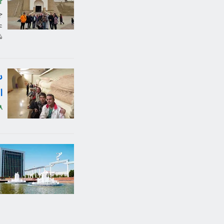
r
ج
ع
ش
س
ا
8