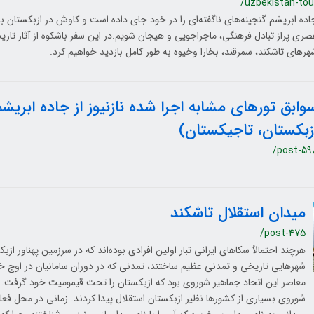
/uzbekistan-tou
اده ابریشم گنجینه‌های ناگفته‌ای را در خود جای داده است و کاوش در ازبکستان به 
صری پراز تبادل فرهنگی، ماجراجویی و هیجان شویم.در این سفر باشکوه از آثار تار
هرهای تاشکند، سمرقند، بخارا وخیوه به طور کامل بازدید خواهیم کرد.
وابق تورهای مشابه اجرا شده نازنیوز از جاده ابریش
زبکستان، تاجیکستان)
/post-59
میدان استقلال تاشکند
/post-475
هرچند احتمالاً سکاهای ایرانی تبار اولین افرادی بوده‌اند که در سرزمین پهناور از
شهرهایی تاریخی و تمدنی عظیم ساختند، تمدنی که در دوران سامانیان در اوج خود
معاصر این اتحاد جماهیر شوروی بود که ازبکستان را تحت قیمومیت خود گرفت. ب
شوروی بسیاری از کشورها نظیر ازبکستان استقلال پیدا کردند. زمانی در محل فعل