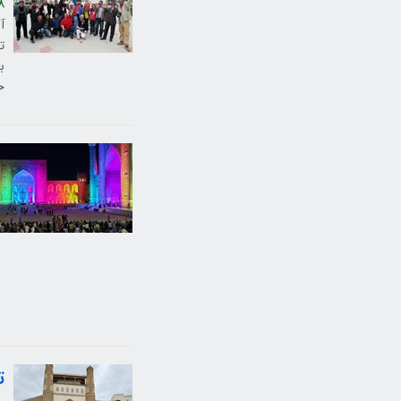
8
آ
ب
خ
ت