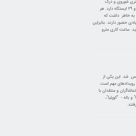
 هنری شوروی و درک
مدرنیته هنرمندان ازبک است. این مترو در سال ۱۹۷۷ تأسیس شده و سه خط و ۲۹ ایستگاه دارد. هر
ید به خاطر داشت که
ادی حضور دارند. بنابراین
ید. ساعت کاری مترو
کادمیک ازبکستان به نام علیشیر نوایی در ژوئن 1939 تاسیس شد. این یکی از
از رویدادهای مهم است.
صحنه رفت، در میان تماشاگران و منتقدان با
 باله - "کوپلیا"،
تند.