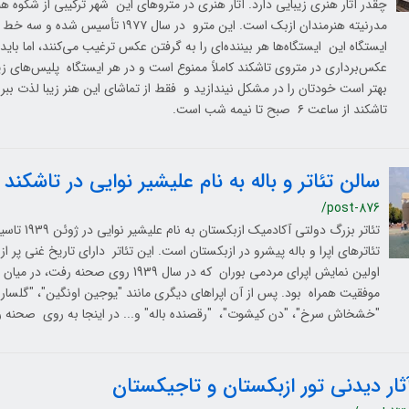
چقدر آثار هنری زیبایی دارد. آثار هنری در متروهای این شهر ترکیبی از شکوه
ایستگاه این ایستگاه‌ها هر بیننده‌ای را به گرفتن عکس ترغیب می‌کنند، اما با
عکس‌برداری در متروی تاشکند کاملاً ممنوع است و در هر ایستگاه پلیس‌های زی
بهتر است خودتان را در مشکل نیندازید و فقط از تماشای این هنر زیبا لذت ببر
تاشکند از ساعت ۶ صبح تا نیمه شب است.
سالن تئاتر و باله به نام علیشیر نوایی در تاشکند
/post-876
تئاتر بزرگ دولتی آ
تئاترهای اپرا و باله پیشرو در ازبکستان است. این تئاتر دارای تاریخ غنی پر 
اولین نمایش اپرای مردمی بوران که در سال 1939 روی 
موفقیت همراه بود. پس از آن اپراهای دیگری مانند "یوجین اونگین"، "گلسارا" و
"خشخاش سرخ"، "دن کیشوت"، "رقصنده باله" و... در اینجا به روی صحنه رف
ثار دیدنی تور ازبکستان و تاجیکستان