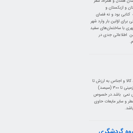
تان همدل و همراه، سفر
ان و ازبکستان و
 کتابی بود و نه فضای
رای اوّلین بار وارد شهر
ری با ساختمان‌های سفید
تن اطلاعاتی جدی در
.
کالا و اجناس به ارزش تا
2000(دو هزار) دلار، از طریق مرزهای ریلی و رودخانه ای تا 1000 (یک هزار) دلار و زمینی تا 300 (سیصد)
مرکی نمی باشد.در خصوص
یت وجود دارد از جمله دخانیات (سیگار) تا 10 جعبه، عطر و سایر مایعات حاوی
گروه گردشگری