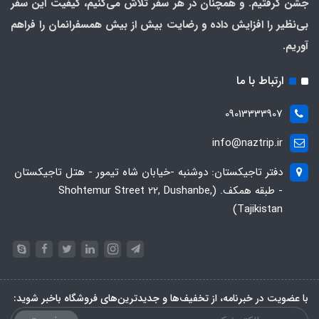
جشن گرفتیم. و همچنان در هر سفر تلاش می‌کنیم، کیفیت این سفر
بی‌نظیر را افزایش داده و رضایت بیش از بیش همسفرانمان را فراهم
آوریم.
ارتباط با ما
09013333907
info@naztrip.ir
دفتر تاجیکستان: دوشنبه -خیابان شاه تیمور - هتل تاجیکستان
- طبقه همکف. (Shohtemur Street 22, Dushanbe,
Tajikistan)
با عضویت در خبرنامه، از تخفیف‌ها و جدیدترین‌های فروشگاه باخبر شوید: