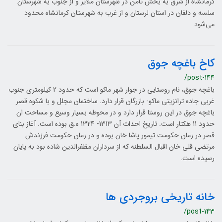
کرمانشاه از شرق به بخش ثامن در شهرستان ملایر و از جنوب به شهرستان
سلسه و دلفان در استان لرستان و از غرب به شهرستان کرمانشاه محدود
می‌شود.
کاخ باغچه جوق
/post-144
باغچه جوق، نام روستایی در جوار شهر ماکو است که حدود 2 کیلومتری جنوب
غربی جاده ترانزیتی ماکو- بازرگان قرار دارد. ساختمان مجلل و با شکوه قصر
باغچه جوق در این روستا قرار دارد و در محوطه بسیار وسیع و مساحت ان
حدود 11 هکتار است. تاریخ احداث آن 1313- 1324 ه.ق بوده است. آغاز بنای
قصر در زمان حکومت تیمور پاشا خان بوده و در زمان حکومت فرزندش
مرتضی قلی خان اقبال السلطنه که از سرداران مظفرالدین شاده بود به پایان
رسیده است.
خانه تاریخی بروجردی ها
/post-143