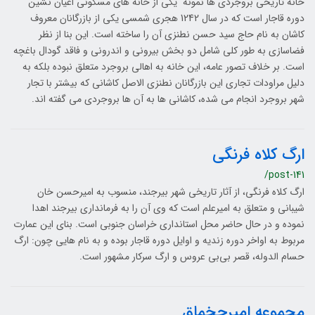
خانه تاریخی بروجردی ­ها نمونه یکی از خانه­ های مسکونی اعیان ­نشین
دوره قاجار است که در سال 1242 هجری شمسی یکی از بازرگانان معروف
کاشان به نام حاج سید حسن نطنزی آن را ساخته است. این بنا از نظر
فضاسازی به طور کلی شامل دو بخش بیرونی و اندرونی و فاقد گودال باغچه
است. بر خلاف تصور عامه، این خانه به اهالی بروجرد متعلق نبوده بلکه به
دلیل مراودات تجاری این بازرگانان نطنزی الاصل کاشانی که بیشتر با تجار
شهر بروجرد انجام می شده، کاشانی ها به آن ها بروجردی می گفته اند.
ارگ کلاه فرنگی
/post-141
ارگ کلاه فرنگی، از آثار تاریخی شهر بیرجند، منسوب به امیرحسن خان
شیبانى و متعلق به امیرعلم است که وی آن را به فرماندارى بیرجند اهدا
نموده و در حال حاضر محل استانداری خراسان جنوبی است. بنای این عمارت
مربوط به اواخر دوره زندیه و اوایل دوره قاجار بوده و به نام‌ هایی چون: ارگ
حسام الدوله، قصر بی‌بی عروس و ارگ سرکار مشهور است.
مجموعه امیرچخماق