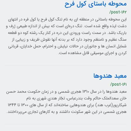
محوطه باستای کول فرح
/post-162
این محوطه باستانی در منطقه ‌ای به نام تنگ کول فرح یا کول ‌فره در انتهای
دشت ایذه واقع شده است. تنگ دره‌ای است که بیش از اندازه طبیعی ژرف و
باریک باشد. در سمت راست ورودی این دره در کنار یک رشته کوه دو قطعه
سنگ عظیم و نامنظم وجود دارد که بر بدنه آنها نقوش ظریف و زیبایی از
شمایل انسان ها و جانوران در حالات نیایش و احترام، حمل خدایان، قربانی
کردن و اجرای موسیقی قابل مشاهده است.
معبد هندوها
/post-161
معبد هندوها را در سال 1310 هجری شمسی و در زمان حکومت محمد حسن‌
خان سعدالملک حاکم وقت بندرعباس، تجّار هندیِ شهری به نام
شیکارپور(غرب هند) براى هندوهایی ساخته‌اند كه از سال هاى 1300 تا 1344
هجری شمسی در این شهر سكونت داشتند و به كارهاى تجارى مى‌پرداختند.