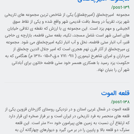
/post-139
مجموعه امیرچخماق (امیرچقماق) یکی از شاخص ترین مجموعه های تاریخی
شهر یزد، تقریباً در وسط بافت قدیمی شهر واقع شده و یکی از نقاط سوق
الجیشی و مهم یزد است. این مجموعه ی با ارزش که نقطه ی تلاقی خیابان
های اصلی شهر است شامل مسجد، تکیه، بقعه ستی فاطمه، بازارچه ی حاجی
قنبر، آب انبار ستی فاطمه، نخل و آب انبار تکیه امیرچخماق می شود. مجموعه
ی میرچخماق از آثار قرن نهم هجری است که امیر جلال الدین چخماق از
سرداران و امرای شاهرخ تیموری ( 911- 771 ه.ق،1506- 1370 م) هنگامی که به
حکومت یزد رسید با همکاری همسر خود ستی فاطمه خاتون برای آبادانی
شهر آن را بنیان نهاد.
قلعه الموت
/post-138
قلعه الموت در شمال غربی استان و در نزديكي روستاي گازرخان قزوین یکی از
قلعه ‌های منحصر به فرد تاریخی در ایران است و بر فراز صخره‌ ای قرار دارد
که ارتفاع آن نسبت به زمین ‌های پیرامون خود ۲۰۰ متر است. این قلعه
سترگ دو قلعه بالا و پایین را در بر می‌ گیرد و دیوارهای چهارگانه آن به