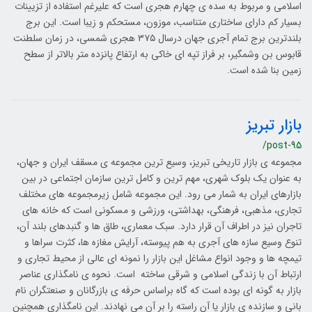
اسلامی و مربوط به سده ی چهارم هجری است که علیرغم استفاده از تزیینات
بسیار کم دارای ساختاری متناسب، موزون، مستحکم و زیبا است. این برج
بلندترین برج تمام آجری جهان درسال ۳۷۵ هجری شمسی، در زمان سلطنت
قابوس بن وشمگیر، بر فراز تپه ای خاکی به ارتفاع پانزده متر بالاتر از سطح
زمین بنا شده است.
بازار تبریز
/post-95
مجموعه ی بازار تاریخی تبریز، وسیع ترین مجموعه ی مسقف ایران و جهان،
به عنوان یک بلوک شهری، مهم ترین و کامل ترین سازمان اجتماعی در بین
بازارهای ایران به شمار می رود. این مجموعه شامل زیرمجموعه های مختلف
تجاری، مذهبی، فرهنگی، بهداشتی، ورزشی و مسکونی است که خانه های
تاجران نیز در اطراف آن قرار دارد. سبک معماری، طاق ها و گنبدهای بلند آن،
تنوع وسیع سازه های آجری به هم پیوسته، آرایش مغازه ها، کثرت سراها و
تیمچه ها و وجود انواع مشاغل این بازار را نمونه ای عالی از محیط تجاری و
ارتباط آن با زندگی اسلامی و شرقی ساخته است. نحوه ی نامگذاری عناصر
بازار به گونه ای بوده است که گاه براساس حرفه ی بازرگانان و صنعتگران نام
بانی و سازنده ی بازار یا آن راسته را بر آن می نهادند. این نامگذاری همچنین