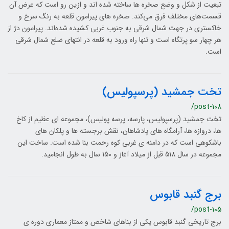
تبعیت از شکل و وضع صخره ‌ها ساخته شده ‌اند و ازین ‌رو است که عرض آن
قسمت‌های مختلف فرق می‌کند. صخره‌ های پیرامون قلعه به رنگ سرخ و
خاکستری در جهت شمال شرقی به جنوب غربی کشیده شده‌اند. پیرامون دژ از
هر چهار سو پرتگاه است و تنها راه ورود به قلعه در انتهای ضلع شمال شرقی
است.
تخت جمشید (پرسپولیس)
/post-108
تخت جمشید (پرسپولیس، پارسه، پرسه پولیس)، مجموعه ای عظیم از کاخ
ها، دروازه ها، آرامگاه های پادشاهان، نقش برجسته ها و پلکان های
باشکوهی است که در دامنه ی غربی کوه رحمت بنا شده است. ساخت این
مجموعه در سال 518 قبل از میلاد آغاز و 150 سال به طول انجامید.
برج گنبد قابوس
/post-105
برج تاریخی گنبد قابوس یکی از بناهای شاخص و ممتاز معماری دوره ی