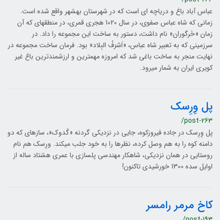
عباس آباد باغ و دریاچه ‎ای است که در شهرستان بهشهر واقع شده است.
زمانی که شاه عباس صفوی، در سال 1020 هجری قمری، در منطقه‎ای که آن
زمان «خَرگوران» نام داشت، دستور به ساخت این مجموعه را داد. در
سرزمینی که به تعبیر شاه عباس، «اَشرَفُ‎ البِلاد» بود. فرمان ساخت مجموعه در
نهایت منجر به ساخت باغی شد که امروزه مهم‎ترین و ارزشمندترین باغ غیر
کویری ایران به شمار می‎رود.
پل وِرِسک
/post-263
پل وِرِسک در جاده فیروزکوه، جایی در نزدیکی گردنه «گَدوک»، سازه‎ای که دو
دامنه کوه را به هم وصل کرده، نظرها را به خود جلب می‎کند. ورِسک هم ‎نام
روستایی در همان نزدیکی، شاهکار مهندسی پل‎سازی با عمری هشتاد ساله از
اوایل سده 1300 خورشیدی تاکنون!
کاخ مرمر رامسر
/post-193