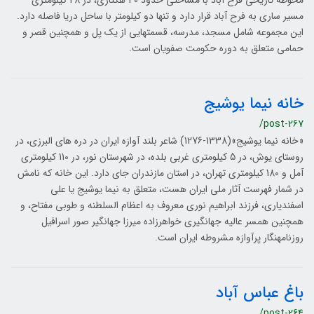
محوطه تاریخی فرح آباد با مساحتی حدود 40 هکتاری، در 28 کیلومتری
مسیر ساری به فرح آباد قرار دارد و تنها دو کیلومتر با ساحل دریا فاصله دارد.
این مجموعه شامل مسجد، مدرسه، قسمت‎هایی از یک پل و همچنین قصر و
حمامی متعلق به دوره حکومت صفویان است.
خانه نیما یوشیج
/post-267
«خانه نیما یوشیج»(1338-1276) شاعر بلند آوازه ایران در دره­ های البرزی، در
روستای یوش، در 5 کیلومتری غربی بلده، در شهرستان نور، در 110 کیلومتری
آمل و 180 کیلومتری تهران، در استان مازندران جای دارد. این خانه که نامش
در شمار فهرست آثار ملی ایران هست، متعلق به نیما یوشیج یا علی
اسفندیاری، فرزند ابراهیم نوری معروف به اعظام السلطنه و طوبی مفتاح، و
همچنین همسر عالیه جهانگیری خواهرزاده میرزا جهانگیر صور اسرافیل
روزنامه­نگار پرآوازه مشروطه ایران است.
باغ عباس آباد
/post-264