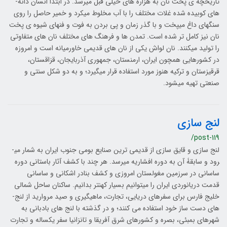
تاریخچه ی پخت نان به هزاره­ های خیلی قبل می­رسد. در ابتدا انسان دانه­
های کوبیده شده غلات مختلف را با آب مخلوط می­کرد و خمیر حاصل را روی
سنگ­های داغ می­پخت و با گذر زمان و پی بردن به فوت و فن­های شیوه ی پخت
نان نیز کامل­ تر شده است. تمدن ­ها و فرهنگ­ های مختلف نان­ های متفاوتی
را تولید می­کنند. نان لواش یکی از نان ­های قدیمی خاورمیانه است و امروزه
در کشورهایی همچون ایران، ارمنستان، جمهوری آذربایجان، قزاقستان،
قرقیزستان و ترکیه هنوز مورد استفاده قرار می­گیرد؛ و به دو شکل سنتی و
صنعتی تهیه می­شود.
لنج سازی
/post-119
لنج ­سازی و قایق ­سازی از قدیمی ­ترین صنایع بومی جنوب ایران به شمار می­
رود و سابقۀ آن به دوره افشاریه می­رسد. هر چند با کشف آثار باستانی دوره
ساسانی در سرزمین مغولستان امروزی و کشف بنادر اشکانی و ساسانی
قدمت دریانوردی ایران را می­توانیم بسیار کهن­تر بدانیم. ساکنان ساحل شمالی
خلیج ­فارس برای سفرهای دریایی، تجارت، ماهیگیری و صید مروارید از لنج­
های دست­ ساز خود استفاده می­ کنند؛ و در گذشته با لنج­ های بادبانی به
شهر­های بمبئی، بصره و کشورهای شرق آفریقا و تانزانیا سفر یک­ساله و تجارت