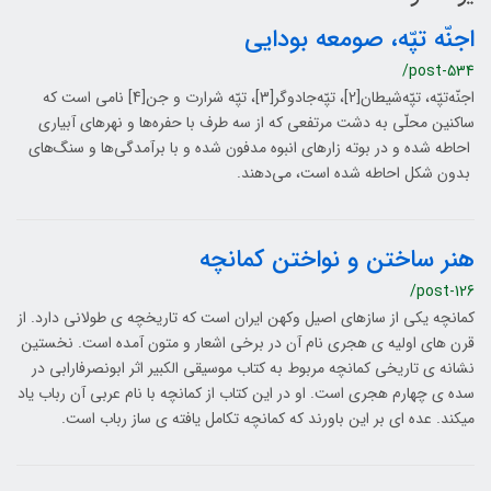
اجنّه‌ تپّه، صومعه بودایی
/post-534
اجنّه‌تپّه، تپّه‌شیطان[2]، تپّه‌جادوگر[3]، تپّه شرارت و جن[4] نامی است که
ساکنین محلّی به دشت مرتفعی که از سه طرف با حفره‌ها و نهرهای آبیاری
احاطه شده و در بوته‌ زارهای انبوه مدفون شده و با برآمدگی‌ها و سنگ‌های
بدون شکل احاطه شده است، می‌دهند.
هنر ساختن و نواختن کمانچه
/post-126
کمانچه یکی از سازهای اصیل وکهن ایران است که تاریخچه ی طولانی دارد. از
قر­ن­ های اولیه ی هجری نام آن در برخی اشعار و متون آمده است. نخستین
نشانه ی تاریخی کمانچه مربوط به کتاب موسیقی­ الکبیر اثر ابونصر­فارابی در
سده ی چهارم­ هجری است. او در این کتاب از کمانچه با نام عربی آن رباب یاد
می­کند. عده­ ای بر این باورند که کمانچه تکامل یافته ی ساز رباب است.