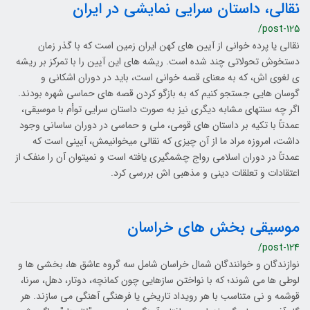
نقالی، داستان سرایی نمایشی در ایران
/post-125
نقالی یا پرده­ خوانی از آیین­ های کهن ایران ­زمین است که با گذر زمان
دستخوش تحولاتی چند شده است. ریشه­ های این آیین را با تمرکز بر ریشه
ی لغوی ­اش، که به معنای قصه­ خوانی است، باید در دوران اشکانی و
گوسان­ هایی جستجو کنیم که به بازگو کردن قصه­ های حماسی شهره بودند.
اگر چه سنت­های مشابه دیگری نیز به صورت داستان ­سرایی توأم با موسیقی،
عمدتاً با تکیه بر داستان­ های قومی، ملی و حماسی در دوران ساسانی وجود
داشت، امروزه مراد ما از آن چیزی که نقالی می­خوانیمش، آیینی است که
عمدتاً در دوران اسلامی رواج چشمگیری یافته است و نمی­توان آن را منفک از
اعتقادات و تعلقات دینی و مذهبی ­اش بررسی کرد.
موسیقی بخش های خراسان
/post-124
نوازندگان و خوانندگان شمال خراسان شامل سه گروه عاشق­ ها، بخشی­ ها و
لوطی­ ها می­ شوند؛ که با نواختن سازهایی چون کمانچه، دوتار، دهل، سرنا،
قوشمه و نی متناسب با هر رویداد تاریخی یا فرهنگی آهنگی می ­سازند. هر