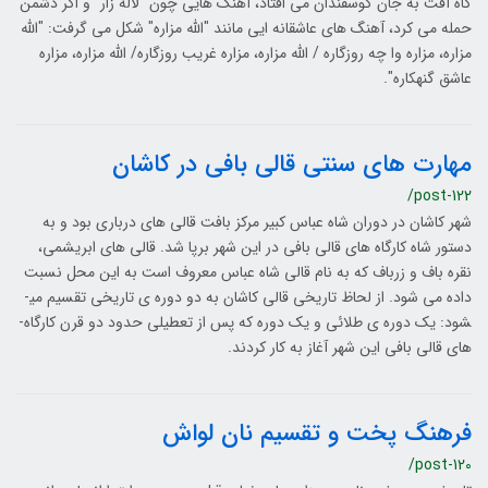
گاه آفت به جان گوسفندان می­ افتاد، آهنگ­ هایی چون "لاله­ زار" و اگر دشمن
حمله می­ کرد، آهنگ ­های عاشقانه­ ایی مانند "الله مزاره" شکل می­ گرفت: "الله
مزاره، مزاره وا چه روزگاره / الله مزاره، مزاره غریب روزگاره/ الله مزاره، مزاره
عاشق گنه­کاره".
مهارت های سنتی قالی بافی در کاشان
/post-122
شهر کاشان در دوران شاه­­ عباس کبیر مرکز بافت قالی ­های درباری بود و به
دستور شاه کارگاه­ های قالی بافی در این شهر برپا شد. قالی ­های ابریشمی،
نقره­ باف و زر­باف که به نام قالی شاه­ عباس معروف است به این محل نسبت
داده می­ شود. از لحاظ تاریخی قالی کاشان به دو دوره ی تاریخی تقسیم می­­
شود: یک دوره ی طلائی و یک دوره که پس از تعطیلی حدود دو قرن کارگاه­
های قالی بافی این شهر آغاز به کار کردند.
فرهنگ پخت و تقسیم نان لواش
/post-120