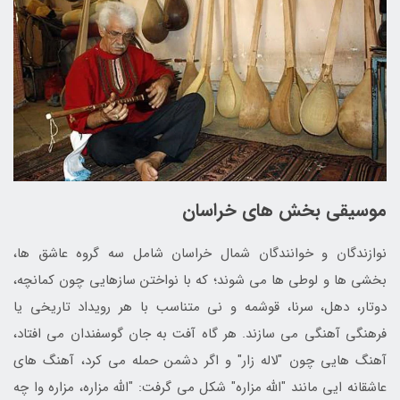
موسیقی بخش های خراسان
نوازندگان و خوانندگان شمال خراسان شامل سه گروه عاشق­ ها،
بخشی­ ها و لوطی­ ها می­ شوند؛ که با نواختن سازهایی چون کمانچه،
دوتار، دهل، سرنا، قوشمه و نی متناسب با هر رویداد تاریخی یا
فرهنگی آهنگی می ­سازند. هر گاه آفت به جان گوسفندان می­ افتاد،
آهنگ­ هایی چون "لاله­ زار" و اگر دشمن حمله می­ کرد، آهنگ ­های
عاشقانه­ ایی مانند "الله مزاره" شکل می­ گرفت: "الله مزاره، مزاره وا چه