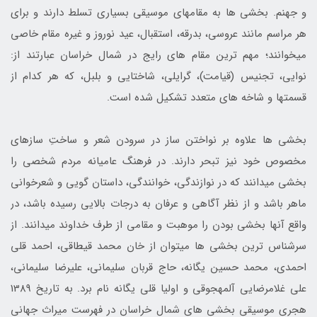
و جهنم. بخشی ­ها به مقام­های موسیقی بسیاری تسلط دارند و برای
هر مراسم مانند عروسی، بدرقه، استقبال، عید نوروز و غیره مقام خاصی
می­خوانند؛ مهم­ ترین مقام­ های رایج در شمال خراسان عبارتند از:
نوایی، تجنیس (قیامت)، گرایلی، شاختایی و بلبل، که هر کدام از
قسمت­ها و شاخه­ های متعدد تشکیل شده­ است.
بخشی­ ها علاوه بر نواختن ساز در سرودن شعر و ساختِ سازهای
مخصوص خود نیز تبحر دارند. در فرهنگ عامیانه مردم شخصی را
بخشی می­دانند که در نوازندگی، خوانندگی، داستان­ گویی و شعرخوانی
ماهر باشد و از نظر آگاهی و عرفان به درجات بالایی رسیده باشد، در
واقع آنها بخشی بودن را موهبت و مقامی از طرف خداوند می­دانند. از
سرشناس­ ترین بخشی ­ها می­توان از خان محمد قیطاقی، احمد قلی
احمدی، محمد حسین یگانه، حاج قربان سلیمانی، علیرضا سلیمانی،
علی غلامرضایی آلمه­جوقی و اولیا قلی یگانه نام برد. به تاریخ 1389
هجری موسیقی بخشی­ های شمال خراسان در فهرست میراث جهانی