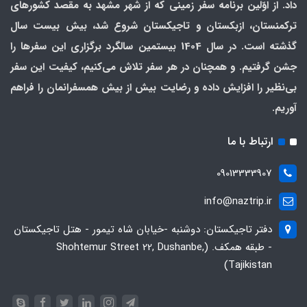
داد. از اوّلین برنامه سفر زمینی که از شهر مشهد به مقصد کشورهای
ترکمنستان، ازبکستان و تاجیکستان شروع شد، بیش بیست سال
گذشته است. در سال 1404 بیستمین سالگرد برگزاری این سفرها را
جشن گرفتیم. و همچنان در هر سفر تلاش می‌کنیم، کیفیت این سفر
بی‌نظیر را افزایش داده و رضایت بیش از بیش همسفرانمان را فراهم
آوریم.
ارتباط با ما
09013333907
info@naztrip.ir
دفتر تاجیکستان: دوشنبه -خیابان شاه تیمور - هتل تاجیکستان
- طبقه همکف. (Shohtemur Street 22, Dushanbe,
Tajikistan)