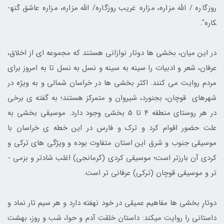
روزگاره / الله مزاره، مزاره غریب روزگاره/ الله مزاره، مزاره عاشق گنه­
کاره".
در این میان، بخشی­ ها دوتار نوازانی هستند که مجموعه ­ای از اخلاق،
عرفان، شعر و ادبیات را سینه­ به ­سینه و نسل ­به ­نسل تا به امروز برای
مردم روایت می ­کنند. اکثر بخشی­ ها در خراسان شمالی و به ­ویژه در
شهرهای قوچان، بجنورد، شیروان و متمرکز هستند؛ به گفته ی برخی
در هر روستای منطقه 4 تا 5 بخشی وجود دارد. موسیقی بخشی به
علت حضور اقوام کرد و ترک و فارس در این خطه ی خراسان با
موسیقی جنوب و شرق این استان متفاوت بوده و ویژگی­ های ترکی و
کردی آن بارزتر است؛ موسیقی کردی (کرمانجی) اغلب شادتر و بزمی ­
تر و موسیقی قوچان (ترکی) عرفانی­ تر است.
دو­تارِ بخشی­ ها مفاهیم عمیقی در خود نهفته دارد و هر سیم تار نماد و
داستانی را روایت می­کند: داستان خلقت آدم و حوا، شب و روز، بهشت