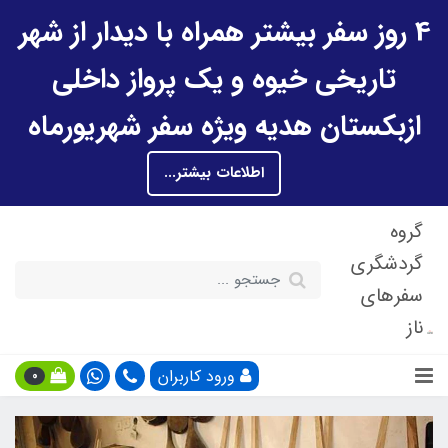
4 روز سفر بیشتر همراه با دیدار از شهر
تاریخی خیوه و یک پرواز داخلی
ازبکستان هدیه ویژه سفر شهریورماه
اطلاعات بیشتر...
گروه
گردشگری
سفرهای
ناز
ورود کاربران
0