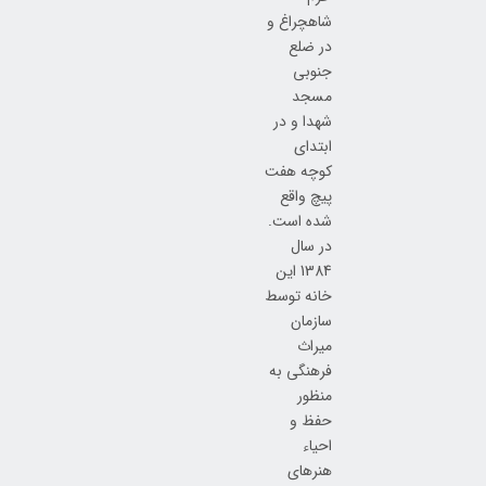
شاهچراغ و
در ضلع
جنوبی
مسجد
شهدا و در
ابتدای
کوچه هفت
پیچ واقع
شده است.
در سال
1384 این
خانه توسط
سازمان
میراث
فرهنگی به
منظور
حفظ و
احیاء
هنرهای