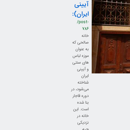
آیینی
ایران):
/post-
786
خانه
صالحی که
به عنوان
موزه لباس
های سنتی
و آیینی
ایران
شناخته
می‌شود، در
دوره قاجار
بنا شده
است. این
خانه در
نزدیکی
حرم