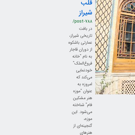
قلب
شیراز
/post-788
در بافت
تاریخی شیراز،
عمارتی باشکوه
از دوران قاجار
به نام "خانه
فروغ‌الملک"
خودنمایی
می‌کند که
امروزه به
عنوان "موزه
هنر مشکین
فام" شناخته
می‌شود. این
موزه،
گنجینه‌ای از
هنرهای