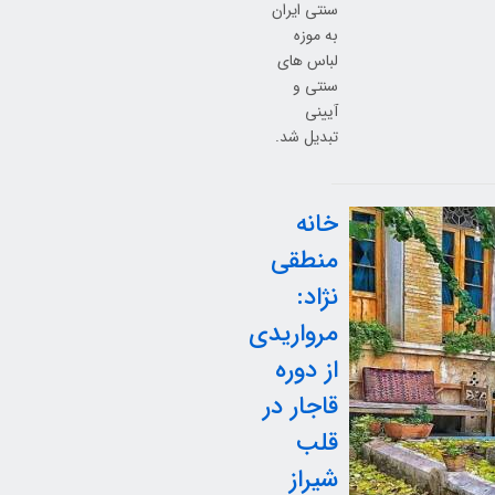
سنتی ایران
به موزه
لباس های
سنتی و
آیینی
تبدیل شد.
خانه
منطقی
نژاد:
مرواریدی
از دوره
قاجار در
قلب
شیراز