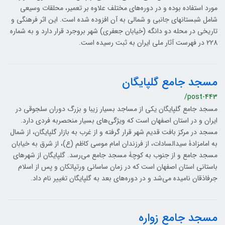
مورد استفاده بوده و در دوره‌هاي مختلف علاوه بر تعمير، محلقات وسيعي
شامل شبستانهاي جانبي و شمالي به آن افزوده شده است. اين اثر فرهنگي و
تاريخي در محله دو دانگه (خيابان جعفري) شهر بروجرد قرار دارد و به شماره
228 در فهرست آثار ملي ايران به ثبت رسيده است.
مسجد جامع گلپایگان
/post-443
مسجد جامع گلپایگان یکی از مساجد بسیار زیبا و بزرگ دوران سلجوقی در
ایران و در استان اصفهان است که ویژگی‌های بسیار منحصربه فردی دارد.
مسجد در مرکز بافت قدیم شهر قرار گرفته و از غرب به بازار گلپایگان، از شمال
به امامزادۀ سیدالسادات، از فرزندان امام موسی کاظم (ع)، از شرق به خیابان
مسجد جامع و از جنوب به کوچۀ مسجد جامع می‌رسد. گلپایگان از شهرهای
باستانی استان اصفهان است که در زمان ساسانی ورتپاتکان و پس از اسلام
جرفاذقان نامیده می‌شد و در دوره‌های بعد به گلپایگان تغییر نام داد.
مسجد جامع زواره