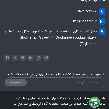
ارتباط با ما
09013333907
info@naztrip.ir
دفتر تاجیکستان: دوشنبه -خیابان شاه تیمور - هتل تاجیکستان
- طبقه همکف. (Shohtemur Street 22, Dushanbe,
Tajikistan)
با عضویت در خبرنامه، از تخفیف‌ها و جدیدترین‌های فروشگاه باخبر شوید:
عضویت
«استفاده از مطالب این وب سایت فقط برای مقاصد غیرتجاری و با ذکر منبع
بلامانع است. کلیه حقوق این سایت متعلق به گروه گردشگری سفرهای ناز