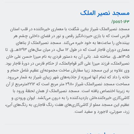
مسجد نصیر الملک
/post-163
مسجد نصیرالملک شیراز بنایی شگفت با معماری خیره‌کننده در قلب استان
فارس است که با بازی حیرت‌انگیز رقص و نور در فضای داخلی چشم هر
بیننده‌ای را ساعت‌ها به خود خیره می‌کند. مسجد نصیرالملک از بناهای
معماری دوران قاجار است که در طول 12 سال، در میان سال‌های 1293هـ.ق. تا
1305هـ.ق. ساخته شد. بانی آن به دستور فردی به نام میرزا حسن علی خان
نصیرالملک، فرزند میرزا علی اکبر قوام‌الملک، از حکام فارس در دورۀ قاجار بود.
وی علاوه بر این مسجد زیبا سفارش ساخت مجموعه‌ای عظیم شامل حمام و
خانه را داد که تمام آنها امروزه از جاذبه‌های شهر زیبای شیراز به شمار می‌رود.
مساحت مسجد نصیرالملک شیراز 2980 متر مربع است که 2212مترمربع از آن
به زیربنا اختصاص یافته است. مسجد نصیرالملک از همان لحظۀ ورود با
کاشی‌کاری خیره‌کننده‌اش بازدیدکننده را به درون می‌کشد. ایوان ورودی و
عظیم این مسجد مملو از کاشی‌کاری‌های هفت رنگ قاجاری به رنگ‌های آبی،
زرد، صورتی، لاجورد و سفید است.