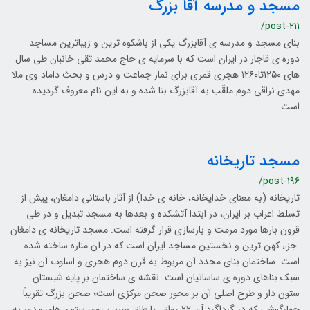
مسجد و مدرسه آقا بزرگ
/post-211
بنای مسجد و مدرسه ی آقابزرگ یکی از باشکوه ترین و زیباترین مساجد
دوره ی قاجار در ایران است که با سرمایه ی حاج محمد تقی خانبان طی سال
های ۱۲۵۰تا۱۲۶۰ هجری قمری برای نماز جماعت و درس و بحث داماد وی ملا
مهدی نراقی دوم ملقّب به آقابزرگ بنا شده و به این نام معروف گردیده
است.
مسجد تاریخانه
/post-196
تاریخانه (به معنای خدایخانه، خانه ی خدا) از آثار باستانی دامغان، پیش از
تسلط اعراب بر ایران، در ابتدا آتشکده و بعدها به مسجد تبدیل و در طی
قرون بارها مورد مرمت و بازسازی قرار گرفته است. مسجد تاریخانه ی دامغان
جزء کهن ترین و نخستین مساجد ایران است که در آن مناره ساخته شده
است. ساختمان بنای مجدد آن مربوط به قرن دوم هجری و اسلوب آن نیز به
سبک بناهای دوره ی ساسانیان است. نقشه ی ساختمان بر پایه شبستان
ستون دار و طرح اصلی آن بر محور صحن مرکزی است؛ صحن بزرگ تقریباً
چهارگوشی که در گرداگرد آن 22 رواق با طاق ضربی روی ستون های مدور به