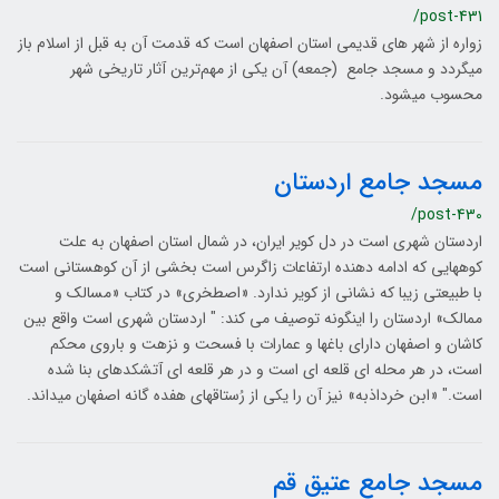
/post-431
زواره از شهر های قدیمی استان اصفهان است که قدمت آن به قبل از اسلام باز
می­گردد و مسجد جامع (جمعه) آن یکی از مهم‌ترین آثار تاریخی شهر
محسوب می­شود.
مسجد جامع اردستان
/post-430
اردستان شهری است در دل کویر ایران، در شمال استان اصفهان به علت
کوه‎هایی که ادامه دهنده ارتفاعات زاگرس است بخشی از آن کوهستانی است
با طبیعتی زیبا که نشانی از کویر ندارد. «اصطخری» در کتاب «مسالک و
ممالک» اردستان را این‎گونه توصیف می کند: " اردستان شهری است واقع بین
کاشان و اصفهان دارای باغ‎ها و عمارات با فسحت و نزهت و باروی محکم
است، در هر محله ای قلعه ای است و در هر قلعه ‎ای آتشکده‎ای بنا شده
است." «ابن خرداذبه» نیز آن‏ را یکی از رُستاق‎های هفده‎ گانه اصفهان می‎داند.
مسجد جامع عتیق قم