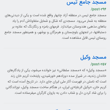
مسجد جامع تیس
/post-294
مسجد جامع تیس در منطقه آزاد چابهار واقع شده است و یکی از دیدنی‌های
منطقه به شمار می‌رود. مسجدی که شکل و شمایل متفاوت‎اش آدم را یاد
بناهای مذهبی هندوستان می‎اندازد. فرم‎های بامزه و رنگارنگ که علاوه بر
دست‎بافت‎ها، در لنج‎های بلوچستان و هرمزگان و بوشهر، و همین‎طور مسجد جامع
روستای تیس قابل مشاهده است.
مسجد وکیل
/post-257
«مسجد وکیل» که «مسجد سلطانی» نیز خوانده می­شود، یکی از یادگارهای
خاندان زندیه، در شیرازِ سده­ دوزادهم خورشیدی، پایتخت کریم خان زند
است که نامش در فهرست آثار ملی ایران جای دارد. در تاریخ آمده است که
کریم خان، «وکیل الرعایا»ی ایران، در هنگام ساخت مسجد وکیل، نوزاندگانی
را برای شاد کردن دل و شتاب دادن به بازوان کارگران می­فرستاده است.