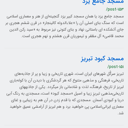
مسجد جامع یزد
/post-153
مسجد جامع یزد یا همان مسجد کبير یزد گنجينه‌ای از هنر و معماری اسلامی
است که سنگ بنای اصلی آن را «علاء‌الدوله كالينجار» در قرن ششم هجری بر
جاي آتشكده ای باستانی نهاد و بنای کنونی نیز مربوط به «سيد رکن الدين
محمد قاضی» آل مظفر و تيموریان قرن هشتم و نهم هجری است.
مسجد کبود تبریز
/post-151
تبریز سرگُل شهرهای ایران است، شهری تاریخی و زیبا و پر از جاذبه‌های
تاریخی، فرهنگی و مذهبی متنوع که هر گردشگری با دیدن آن با کوله‌‏باری
لبریز از تاریخ، فرهنگ، لذت و شادمانی باز می‎گردد. یکی از جاذبه‎های
تاریخی‌مذهبی تبریزِ زیبا و اصیل «مسجد کبود» است، مسجدی به رنگ آبی
دریا و کبودی آسمان. مسجدی که با قدم زدن در آن هم به زیبایی و غنای
معماری ایرانی‌اسلامی پی خواهید برد و هم لبریز از آرامشی عمیق خواهید
شد.