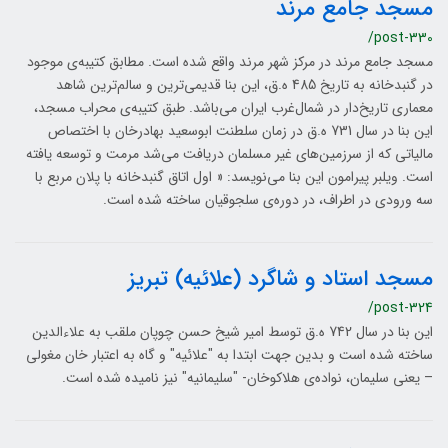
مسجد جامع مرند
/post-330
مسجد جامع مرند در مرکز شهر مرند واقع شده است. مطابق کتیبه‌ی موجود
در گنبدخانه به تاریخ 485 ه.ق، این بنا قدیمی‌ترین و سالم‌ترین شاهد
معماری تاریخ‌دار در شمال‌غرب ایران می‌باشد. طبق کتیبه‌ی محراب مسجد،
این بنا در سال 731 ه.ق در زمان سلطنت ابوسعید بهادرخان با اختصاص
مالیاتی که از سرزمین‌های غیر مسلمان دریافت می‌شد مرمت و توسعه یافته
است. ویلبر پیرامون این بنا می‌نویسد: « اول اتاق گنبدخانه با پلان مربع با
سه ورودی در اطراف، در دوره‌ی سلجوقیان ساخته شده است.
مسجد استاد و شاگرد (علائیه) تبریز
/post-324
این بنا در سال 742 ه.ق توسط امیر شیخ حسن چوپان ملقب به علاءالدین
ساخته شده است و بدین جهت ابتدا به "علائیه" و گاه به اعتبار خان مغولی
– یعنی سلیمان، نواده‌ی هلاکوخان- "سلیمانیه" نیز نامیده شده است.