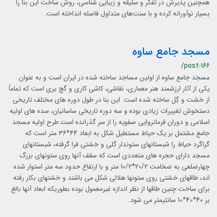
همچنین پذیرش در تفکر و سلیقه و زیبایی شناسی، روش ساخت این بنا را
بسیار نوآورانه کرده و با سنت‌های متداول فاصله انداخته است.
مسجد جامع ساوه
/post-166
مسجد جامع ساوه از اولین مساجد ساخته شده در ایران است و به عنوان
یکی از آثار ارزشمند هنر معماری، نقاشی، کاشی کاری و گچ‌ بری است که تماماً
از خشت و گِل ساخته ‌شده است. این بنا در طول دوره های مختلف تاریخی
دستخوش تغییرات زیادی بوده و سه دوره تاریخی ساسانیان، سده‌ های اولیه
اسلامی و دوران فرمانروایی صفویه را از سر گذرانده ‌است.طرح اوليه مسجد
جامع مشتمل بر يك حياط مستطيل شكل به ابعاد 44*36 متر است كه
گراگرد حياط را شبستانهاي ستوندار گلي و خشتي فرا گرفته، شبستانهاي
مسجد داراي حجره هاي متعددي است كه سقف آنها روي ستونهاي بزرگ
چهارضلعي به ضخامت 20/2*10/2 متر و با ارتفاع حدود سه متر استوار شده
اند، طاقهاي خشتي روي ستونها هلالي شكل مي باشند و خشتهاي بكار رفته
براي ساخت چنين طاقها از نظر اندازه غيرمعمول بوده بطوريكه ابعاد آنها بالغ
بر 40*40*10 سانتيمتر مي شود.