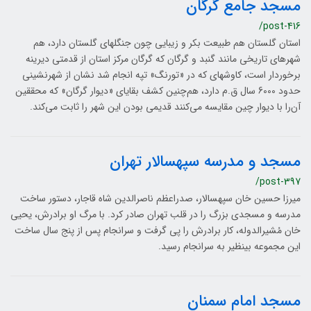
مسجد جامع گرگان
/post-416
استان گلستان هم طبیعت بکر و زیبایی چون جنگل‎های گلستان دارد، هم
شهرهای تاریخی مانند گنبد و گرگان که گرگان مرکز استان از قدمتی دیرینه
برخوردار است، کاوش‎های که در «تورنگ» تپه انجام شد نشان از شهرنشینی
حدود 6000 سال ق.م دارد، هم‌چنین کشف بقایای «دیوار گرگان» که محققین
آن‌‌را با دیوار چین مقایسه می‌کنند قدیمی بودن این شهر را ثابت می‌کند.
مسجد و مدرسه سپهسالار تهران
/post-397
میرزا حسین خان سپهسالار، صدراعظم ناصرالدین شاه قاجار، دستور ساخت
مدرسه و مسجدی بزرگ را در قلب تهران صادر کرد. با مرگ او برادرش، یحیی
خان مُشیرالدوله، کار برادرش را پی گرفت و سرانجام پس از پنج سال ساخت
این مجموعه بی‎نظیر به سرانجام رسید.
مسجد امام سمنان