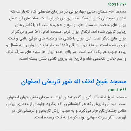
/post-376
مسجد امام سمنان، بنایی چهارایوانی در در زمان فتحعلی شاه قاجار ساخته
شده و نمونه ای کامل از سبک معماری این دوران است. ساختمان آن شامل
ایوان های متعدد، شبستان های وسیع و حجره ‌هاست که با کاشی های
زیبایی تزیین شده اند. ارتفاع ایوان غربی مسجد امام 5/19 متر و بزرگتر از
ایوان های دیگر است. این ایوان با کاشی ها و کتیبه های کوفی بنایی و ثلث
تزیین شده است. ارتفاع ایوان شرقی 18/5 متر، ارتفاع دو ایوان رو به شمال و
رو به جنوب هر یک 11متر است. در بالای همه ایوان ها سوره های مبارک قرآنی
و اسم خاقان فتحعلی شاه و تاریخ بنا برروی کاشی نقش بسته است.
مسجد شیخ لطف اله شهر تاریخی اصفهان
/post-366
مسجد شیخ لطف‌الله یکی از گنجینه‌های ارزشمند میدان نقش جهان اصفهان
است. میدانی تاریخی که هر گوشه‌اش را که بنگرید جلوه‌ای از معماری ایرانی
مقابل چشمان‌تان قرار می‌گیرد و به سبب ارزش تاریخی و فرهنگی‌اش در
فهرست آثار میراث جهانی یونسکو نیز به ثبت رسیده است.