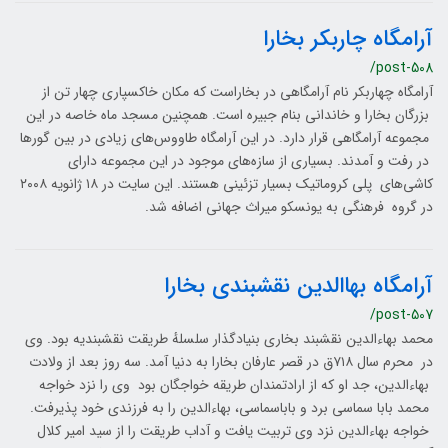
آرامگاه چاربکر بخارا
/post-508
آرامگاه چهاربکر نام آرامگاهی در بخارا‌ست که مکان خاکسپاری چهار تن از
بزرگان بخارا و خاندانی بنام جبیره است. همچنین مسجد ماه خاصه در این
مجموعه آرامگاهی قرار دارد. در این آرامگاه طاووس‌های زیادی در بین گورها
در رفت‌ و آمدند. بسیاری از سازه‌های موجود در این مجموعه دارای
کاشی‌های پلی کروماتیک بسیار تزئینی هستند. این سایت در ۱۸ ژانویه ۲۰۰۸
در گروه فرهنگی به یونسکو میراث جهانی اضافه شد.
آرامگاه بهاالدین نقشبندی بخارا
/post-507
محمد بهاءالدین نقشبند بخاری بنیادگذار سلسلهٔ طریقت نقشبندیه بود. وی
در محرم سال ۷۱۸ق در قصر عارفان بخارا به دنیا آمد. سه روز بعد از ولادت
بهاءالدین، جد او که از ارادتمندان طریقه خواجگان بود وی را نزد خواجه
محمد بابا سماسی برد و باباسماسی، بهاءالدین را به فرزندی خود پذیرفت.
خواجه بهاءالدین نزد وی تربیت یافت و آداب طریقت را از سید امیر کلال