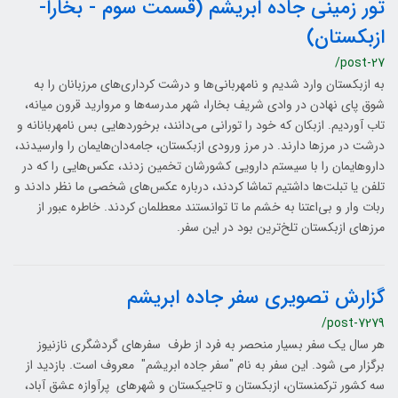
تور زمینی جاده ابریشم (قسمت سوم - بخارا-
ازبکستان)
/post-27
به ازبکستان وارد شدیم و نامهربانی‌ها و درشت کرداری‌های مرزبانان را به
شوق پای نهادن در وادی شریف بخارا، شهر مدرسه‌ها و مروارید قرون میانه،
تاب آوردیم. ازبکان که خود را تورانی می‌‎دانند، برخوردهایی بس نامهربانانه و
درشت در مرزها دارند. در مرز ورودی ازبکستان، جامه‌دان‌هایمان را وارسیدند،
داروهایمان را با سیستم دارویی کشورشان تخمین زدند، عکس‌هایی را که در
تلفن یا تبلت‌ها داشتیم تماشا کردند، درباره عکس‌های شخصی ما نظر دادند و
ربات وار و بی‌اعتنا به خشم ما تا توانستند معطلمان کردند. خاطره عبور از
مرزهای ازبکستان تلخ‌ترین بود در این سفر.
گزارش تصویری سفر جاده ابریشم
/post-7279
هر سال یک سفر بسیار منحصر به فرد از طرف سفرهای گردشگری نازنیوز
برگزار می شود. این سفر به نام "سفر جاده ابریشم" معروف است. بازدید از
سه کشور ترکمنستان، ازبکستان و تاجیکستان و شهرهای پرآوازه عشق آباد،