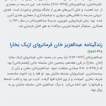
اشترخانیان، عبدالعزیزخان (۱۶۴۵–۱۶۸۱) ساخته‌ شد. این مدرسه در معماری
از دید اهمیت و غنای آذین‌های هنری از جایگاه ویژه‌ای برخوردار است. فضای
درونی مدرسه با نقاشی‌های دیواری با چشم‌اندازی از معماری هندی آذین
شده‌ بود. زمان فرمانروایی شوروی، مدرسهٔ عبدالعزیزخان در سال ۱۹۳۰ با
همکاری صنعتگر «اوستا شیرین مرادُف» به‌ طور کامل بازسازی شد.
زندگینامه عبدالعزیز خان فرمانروای ازبک بخارا
/post-498
عبدالعزیزخان (۱۶۱۴–۱۶۸۳ م)، پسر ندر محمد خان، فرمانروای ازبک بخارا
(خان بخارا) در قرن هفدهم، پنجمین خان سلسله جانی (هشترخانی) بود
که از ۱۶۴۵ تا ۱۶۸۱ میلادی سلطنت نمود. عبدالعزیزخان، مفتی و یکی از
برجسته‌ترین فرمانروایان سلسله جانیان بود. او فقه را نزد آخوند ملامحمد
شریف بخاری آموخت و از وی اجازه فتوا گرفت. ادیب نیز بود و اغلب نامه‌ها
و فرمانها را خود انشا می‌کرد. با مرگ عبدالعزیز خان، سلسله جانیان رو به
زوال نهاد.