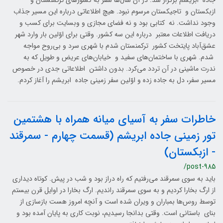
جاده ابریشم برگزار شد. در آن سال‌ها سفر به کشورهای ترکمنستان و
ازبکستان و تاجیکستان مرسوم نبود. هیچ اطلاعاتی درباره این مسیر جذاب
وجود نداشت. نه کتابی بود و نه فضای مجازی و وبسایت برای کسب و
دریافت اطلاعات معتبر درباره این سه کشور. وقتی برای اوّلین بار وارد شهر
عشق‌آباد پایتخت کشور ترکمنستان شدم با شهری سرد و بی‌روح مواجه
شدم. شهری با ساختمان‌های سفید و خیابان‌های عریض و طویل که به
ندرت ماشینی در آن تردد می‌کرد. بدون داشتن اطلاعاتی جدی در خصوص
مسیر سفر، دل به جاده زده و اوّلین سفر زمینی جاده ابریشم را آغاز کردم.
خاطرات سفر به آسیای میانه همراه با هشتمین
تور زمینی جاده ابریشم (قسمت چهارم - سمرقند
- ازبکستان)
/post-985
باید به سوی سمرقند می‌رفتیم که راه دراز بود و شب در پیش. کوتاه دیداری
از ارگ بخارا کردیم و به سوی سمرقند راندیم. ارگ بخارا در اوایل قرن بیستم
توسط روس‌ها بمباران و ویران شده است و آنچه امروز هست بازسازی از
بنای باستانی است. وقتی بدانجا رسیدیم، نوبت کاری به پایان آمده بود و