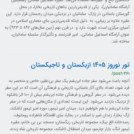
خانه‌های کاخ و مقبره‌ها استفاده می‌شد. مقبره اسماعیل سامانی (همچنین
آرامگاه سامانیان)، یکی از قدیمی‌ترین بناهای تاریخی بخارا، در محل
گورستان باستانی در پارک سامانیان در نزدیکی میدان رجستان قرار دارد. این
مقبره علاوه بر زیبایی، به دلیل اینکه قدیمی‌ترین بنای معماری اسلامی در
آسیای مرکزی است، شهرت دارد و در قرن نهم (بین سال‌های ۸۹۲ تا ۹۴۳) به
عنوان آرامگاه اسماعیل سامانی، امیر قدرتمند و تأثیرگذار سلسله سامانیان،
ساخته شد.
تور نوروز 1405 ازبکستان و تاجیکستان
/post-461
آنچه باعث می‌شود سفر جاده ابریشم یک سفر بی‌نظیر، خاص و منحصر به
فرد شود، تعداد بالای آثار باستانی، تاریخی و فرهنگی آن است که در این سفر
دیده می‌شود. در سفر گروهی و فرهنگی جاده ابریشم بیش از 100 اثر باشکوه
از نزدیک بازدید می‌شود. این لیست تعدادی از مکان‌هایی است که در سفر
جاده ابریشم با هم خواهیم دید. میدان امیر تیمور، موزه امیر تیمور تاشکند،
ارگ بخارا، زندان امیر یا اسکندر در بخارا، بنای اقامتگاه شاهزاده رومانوف،
رصدخانه الغ بیک، مجموعه تاریخی ریگستان، مسجد بی بی خانم، مقبره
تیمور لنگ، بازار چارسو، میدان استقلال تاشکند، مجموعه تاریخی شاه زنده،