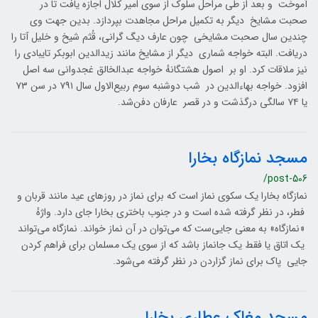
آموخت و بعد از طی مراحل سلوک از سوی امیر کلال اجازه یافت تا در
صحبت مشایخ دیگر به تکمیل مراحل مجاهدت بپردازد. بدین جهت وی
چندین سال صحبت مشایخی چون عارف دیگ گرانی، قُثم شیخ و خلیل آتا را
دریافت. البته خواجه شماری دیگر از مشایخ مانند زیدالدین ابوبکر تایبادی را
نیز ملاقات کرد. او بر اصول هشتگانهٔ خواجه عبدالخالق غجدوانی سه اصل
افزود. خواجه بهاءالدین در شب دوشنبه سوم ربیع‌الاول سال ۷۹۱ در سن ۷۳
یا ۷۴ سالگی درگذشت و در قصر عارفان دفن‌شد.
مسجد نمازگاه بخارا
/post-506
نمازگاه بخارا یک سکوی نماز است که برای نماز در روزهای عید مانند قربان و
فطر، در نظر گرفته شده‌ است و در جنوب باختری بخارا جای دارد. واژهٔ
«نمازگاه» به معنی جایی‌ست که می‌توان در آن نماز خواند. نمازگاه می‌تواند
یک اتاق یا فقط یک جانماز باشد که از سوی یک مسلمان برای فراهم کردن
جایی پاک برای نماز گزاردن در نظر گرفته می‌شود.
مسجد مغاک عطاری بخارا