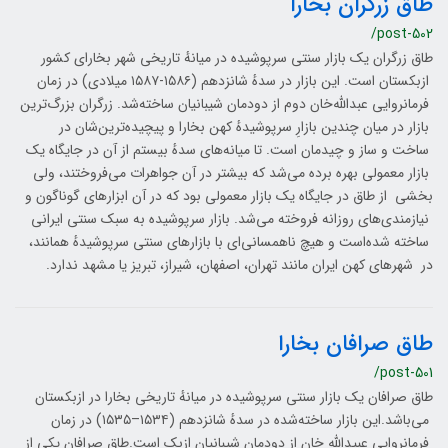
طاق زرگران بخارا
/post-502
طاق زرگران یک بازار سنتی سرپوشیده در میانهٔ تاریخی شهر بخارای کشور
ازبکستان است. این بازار در سدهٔ شانزدهم (۱۵۸۶-۱۵۸۷ میلادی) در زمان
فرمانروایی عبدالله‌خان دوم از دودمان شیبانیان ساخته‌شد. زرگران بزرگ‌ترین
بازار در میان چندین بازارِ سرپوشیدهٔ کهن بخارا و پیچیده‌ترین‌شان در
ساخت‌ و ساز و چیدمان است. تا میانه‌های سدهٔ بیستم از آن در جایگاه یک
بازار معمولی بهره برده می‌شد که بیشتر در آن جواهرات می‌فروختند، ولی
بخشی از طاق در جایگاه یک بازار معمولی بود که در آن ابزارهای گوناگون و
نیازمندی‌های روزانه فروخته می‌شد. بازار سرپوشیده به سبک سنتی ایرانی
ساخته شده‌است و هیچ ناهمسانی‌ای با بازارهای سنتی سرپوشیدهٔ همانند،
در شهرهای کهن ایران مانند تهران، اصفهان، شیراز، تبریز یا مشهد ندارد.
طاق صرافان بخارا
/post-501
طاق صرافان یک بازار سنتی سرپوشیده در میانهٔ تاریخی بخارا در ازبکستان
می‌باشد.این بازار ساخته‌شده در سدهٔ شانزدهم (۱۵۳۴–۱۵۳۵) در زمان
فرمانروایی عبیدالله خان از دودمان شیبانیان ازبک است.طاق صرافان یکی از