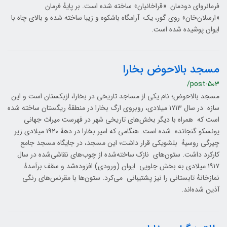
فرمانروای دودمان «قرا‌خانیان» ساخته شده‌ است. بر پایهٔ فرمان
«ارسلان‌خان» روی گور، یک آرامگاه باشکوه و زیبا ساخته شده و بالای چاه با
ایوان پوشیده شده‌ است.
مسجد بالاحوض بخارا
/post-503
مسجد بالاحوض؛ نام یکی از مساجد تاریخی در بخارا، ازبکستان است و این
سازه در سال ۱۷۱۳ میلادی، روبروی ارگ بخارا در منطقهٔ ریگستان ساخته شده‌
است که همراه با دیگر بخش‌های تاریخی شهر در فهرست میراث جهانی
یونسکو گنجانده شده‌ است. هنگامی که امیر بخارا در دههٔ ۱۹۲۰ میلادی زیر
چیرگی روسیهٔ بلشویکی قرار داشت؛ این مسجد، در جایگاه مسجد جامع
کارکرد داشت. ستون‌های نازک ساخته‌شده از چوب‌های نقاشی‌شده در سال
۱۹۱۷ میلادی به بخش جلویی ایوان (ورودی) افزوده‌شد و سقف برآمدهٔ
نمازخانهٔ تابستانی را نیز پشتیبانی می‌کرد. ستون‌ها با مقرنس‌های رنگی
آذین شده‌اند.