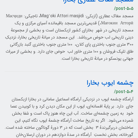
/post-505
مسجد مغاک عطاری (ازبکی: Magʻoki Attori masjidi، تاجیکی: Масҷиди
Мағокии Атторӣ،) قدیمی‌ترین مسجد باقیمانده آسیای مرکزی و یک
مسجد تاریخی در شهر بخارای کشور ازبکستان است و بخشی از مجموعهٔ
دینی تاریخی لب حوض می‌باشد. این مسجد در میانهٔ تاریخی بخارا، نزدیکِ
۳۰۰ متری جنوب باختری پای کلان، ۱۰۰ متری جنوب باختری گنبد بازرگانی
طاق تلپک‌ فروشان و ۱۰۰ متری خاورِ لب حوض جای دارد. و بخشی از میراث
جهانی یونسکو در میانهٔ تاریخی بخارا است.
چشمه ایوب بخارا
/post-504
آرامگاه چشمه ایوب در نزدیکی آرامگاه اسماعیل سامانی در بخارا ازبکستان
جای دارد. بر پایهٔ افسانه‌ای، ایوب از این مکان دیدن کرد و با کوبیدن عصا
خود به زمین چشمه‌ای ساخت. آب این چاه هنوز پاک است و شفا بخش
شمرده می‌شود. اگر به تاریخ ساخت آرامگاه چشمهٔ ایوب نگاه کنیم، این
ساختمان دربرگیرندهٔ ۳ بخش است که در ۳ دورهٔ گوناگون ساخته شده‌ است.
گورخانه، بخش نخستِ آرامگاه در سدهٔ دوازدهم در دوران ارسلان‌خان