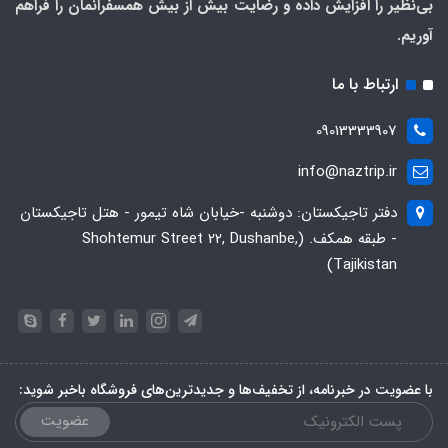
بی‌نظیر را افزایش داده و رضایت بیش از بیش همسفرانمان را فراهم
آوریم.
ارتباط با ما
09013333907
info@naztrip.ir
دفتر تاجیکستان: دوشنبه -خیابان شاه تیمور - هتل تاجیکستان
- طبقه همکف. (Shohtemur Street 22, Dushanbe,
Tajikistan)
با عضویت در خبرنامه، از تخفیف‌ها و جدیدترین‌های فروشگاه باخبر شوید:
عضویت