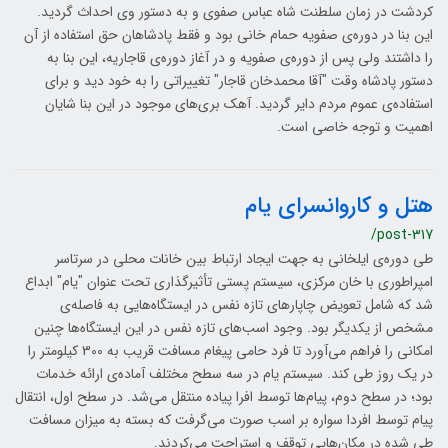
کردشت در زمان سلطنت شاه عباس صفوی و به دستور وی احداث گردید.
این بنا در دوره‌ی صفویه حمام خانی بود و فقط پادشاهان حق استفاده از آن
را داشتند ولی پس از دوره‌ی صفویه و در آغاز دوره‌ی قاجاریه، این بنا به
دستور پادشاه وقت "آقا محمدخان قاجار" تغییراتی را به خود دید و برای
استفاده‌ی عموم مردم دایر گردید. آهک‌ بری‌های موجود در این بنا شایان
اهمیت و توجه خاصی است.
هتل و کاروانسرای یام
/post-317
طی دوره‌ی ایلخانی به جهت ایجاد ارتباط بین خانات محلی در سرتاسر
امپراطوری با خان مرکزی، سیستم پستی تأثیرگذاری تحت عنوان "یام" ابداع
شد که شامل تعویض چاپارهای تازه‌ نفس در ایستگاه‌هایی به فاصله‌ی
مشخص از یکدیگر بود. وجود اسب‌های تازه‌ نفس در این ایستگاه‌ها چنین
امکانی را فراهم می‌آورد تا فرد حامی پیغام مسافت قریب به 300 کیلومتر را
در یک روز طی کند. سیستم یام در سه سطح مختلف آماده‌ی ارائه خدمات
بود؛ در سطح دوم، پیام‌ها توسط افرا پیاده منتقل می‌شد. در سطح اول، انتقال
پیام توسط افردا سواره بر اسب صورت می‌گرفت که بسته به میزان مسافت
طی شده در مکان‌هایی توقف و استراحت می‌کردند.