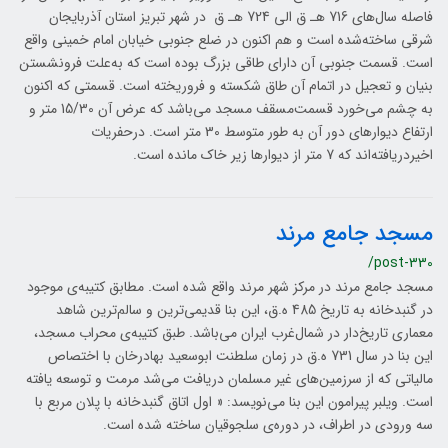
فاصله‌ سال‌هاي‌ 716 هـ ق‌ الي‌ 724 هـ ق‌ در شهر تبریز استان آذربایجان
شرقی ساخته‌شده‌ است‌ و هم‌ اكنون‌ در ضلع‌ جنوبي‌ خيابان‌ امام‌ خميني‌ واقع‌
است‌. قسمت‌ جنوبي‌ آن‌ داراي‌ طاقي بزرگ‌ بوده‌ است‌ كه‌ به‌علت‌ فرونشستن‌
بنيان‌ و تعجيل‌ در اتمام‌ آن‌ طاق‌ شكسته‌ و فروريخته‌ است‌. قسمتي‌ كه‌ اكنون‌
به‌ چشم‌ مي‌خورد قسمت‌مسقف‌ مسجد مي‌باشد كه‌ عرض‌ آن‌ 15/30 متر و
ارتفاع‌ ديوارهاي‌ دور آن‌ به‌ طور متوسط‌ 30 متر است‌. درحفريات‌
اخيردريافته‌‌اند كه‌ 7 متر از ديوارها زير خاك‌ مانده‌ است‌.
مسجد جامع مرند
/post-330
مسجد جامع مرند در مرکز شهر مرند واقع شده است. مطابق کتیبه‌ی موجود
در گنبدخانه به تاریخ 485 ه.ق، این بنا قدیمی‌ترین و سالم‌ترین شاهد
معماری تاریخ‌دار در شمال‌غرب ایران می‌باشد. طبق کتیبه‌ی محراب مسجد،
این بنا در سال 731 ه.ق در زمان سلطنت ابوسعید بهادرخان با اختصاص
مالیاتی که از سرزمین‌های غیر مسلمان دریافت می‌شد مرمت و توسعه یافته
است. ویلبر پیرامون این بنا می‌نویسد: « اول اتاق گنبدخانه با پلان مربع با
سه ورودی در اطراف، در دوره‌ی سلجوقیان ساخته شده است.