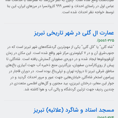
ضیاء‌الملک واقع شده است. چنین به نظر می‌رسد که همراستا با اقدامات شاه
عباس اول در راستای احداث و تعمیر 999 کاروانسرا در مرزهای ایران، این بنا
توسط خواجه نظر احداث شده است.
عمارت ال گلی در شهر تاریخی تبریز
/post-325
"شاه گلی" یا "ائل گلی" یکی از مهم‌ترین گردشگاه‌های شهر تبریز است که در
جنوب‌شرق آن و در ۷ کیلومتری مرکز شهر واقع شده ‌است. این مکان در زمان
آق‌قویونلوها ایجاد شده و در دوره‌ی صفویان گسترش یافته ‌است. شاه‌گلی تا
پیش از روی‌کارآمدن صفویان، بزرگترین منبع ذخیره آب جهت آبیاری باغ‌های
مناطق شرقی تبریز تا دروازه تهران و تپلی‌باغ بوده ‌است. در دوران قاجار در
پیرامون استخر شاه‌گلی خیابان‌هایی جهت عبور و مرور احداث گردید و در
جوار این معابر، درختان تبریزی، بید مجنون و گل‌های اطلسی متعددی در
چندین ردیف جهت تزئین گردشگاه و پاکی آب و هوا کاشته شد.
مسجد استاد و شاگرد (علائیه) تبریز
/post-324