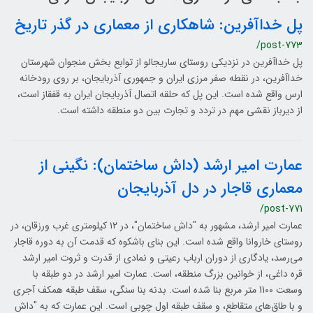
پل خداآفرین: شاهکاری از معماری در گذر تاریخ
/post-773
پل خداآفرین در نزدیکی روستای ساریجالو از توابع بخش منجوان شهرستان
خداآفرین، در نقطه صفر مرزی ایران و جمهوری آذربایجان، بر روی رودخانه
ارس واقع شده است. این پل که حلقه اتصال آذربایجان ایران به قفقاز است،
از دیرباز نقشی مهم در تردد و تجارت بین دو منطقه داشته است.
عمارت امیر ارشد (داش ساختمان): نگینی از
معماری قاجار در دل آذربایجان
/post-771
عمارت امیر ارشد، مشهور به "داش ساختمان"، در ۱۲ کیلومتری غرب ورزقان، در
روستای خاروانا واقع شده است. این بنای باشکوه که قدمت آن به دوره قاجار
می‌رسد، یادگاری از دوران ارباب رعیتی و نمادی از قدرت و ثروت امیر ارشد
قره داغی، از خوانین بزرگ منطقه، است. عمارت امیر ارشد در دو طبقه با
وسعت 1100 متر مربع بنا شده است. بدنه بنا سنگی، سقف طبقه همکف آجری
و با طاق‌های متقاطع، و سقف طبقه اول چوبی است. این عمارت که به "داش