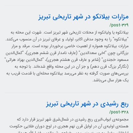
مزارات بیلانکو در شهر تاریخی تبریز
/post-329
بیلانکوه یا ولیانکوه از محلات تاریخی شهر تبریز است. شهرت این محله به
"بیلانکوه" را به وجود مدفن اکابر، اولیاء و عرفای تبریز در آن منسوب می‌کنند.
مزارات بیلانکوه همواره از اهمیت خاصی برخوردار بوده است. مرقد و مزار
بزرگانی چون "اخی سعدالدین" (عارف نامدار قرن ششم هجری)، "کمال‌الدین
مسعود خجندی" (شاعر و عارف قرن هشتم هجری)، "کمال‌الدین بهزاد هراتی"
(نگارگر بزرگ قرن دهم) و جز آن در این محله واقع شده‌اند. با توجه به
بررسی‌های صورت گرفته به نظر می‌رسد بیلانکوه محله‌ای با قدمت قریب به
یک هزار سال می‌باشد.
ربع رشیدی در شهر تاریخی تبریز
/post-328
مجموعه‌ی ابواب‌البری ربع رشیدی در شمال‌شرق شهر تبریز قرار دارد که
هسته‌ی اولیه‌ی آن در اوایل قرن نهم هجری در اوج دوران طلایی حکومت