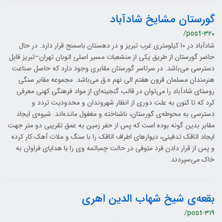
گورستان مشایخ شادآباد
/post-320
شادآباد در 10 کیلومتری غرب تبریز و در دهستان باسمنج قرار دارد. در حال
حاضر گورستان از طريق یکی از منشعبات مسیر اصلی اتوبان تهران–تبریز قابل
دسترسی می‌باشد. در سرتاسر گورستان مقابری وجود دارد که حاصل صناعت
هنرمندان مسلمان قرون هفتم الی نهم ه.ق می‌باشد. مجموعه مقابر سنگی
روستای شادآباد را می‌توان در قالب گنجینه‌ای از مواد فرهنگی کهنی معرفی
کرد که تا کنون به علت دوری از انظار شهروندان و محدودیت تردد و
دسترسی به محوطه‌ی گورستان، ناشناخته و مغفول مانده‌اند. شیوه‌ی ایجاد
مقابر بدین گونه بوده است که پس از حفر زمین به عمق تقریبی دو متر جهت
ایجاد اتاقک تدفینی، دیوارهای اطراف اتاقک را با سنگ و ملات آهک کار کرده
و پس از قرار دادن فرد متوفی در حالت چمباتمه وی را با هدایای فراوان به
خاک می‌سپردند.
بقعه‌ی شیخ شهاب الدین اهری
/post-319