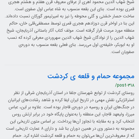
شیخ شهاب الدین محمود اهری از عرفای معروف قرن هفتم و هشتم هجری
قمری بوده است. بنای این بقعه منسوب به شاه عباس اول صفوی است.
ساخت حصار خشتی و گلی محوطه را نیز به امیرتیمور گورکان نسبت داده‌اند.
این بنا در اواخر قرن دوزادهم هجری قمری توسط مصطفی‌قلی خان، حاکم
منطقه مورد مرمت قرار گرفته است. مولف کتاب آثار باستانی آذربایجان، شیخ
شهاب الدین را از نوادگان شیخ شهاب الدین سهروردی معرفی کرده که نسب
او به ابوبکر، خلیفه‌ی اول می‌رسد. بنای فعلی بقعه منسوب به دوره‌ی
صفویان است.
مجموعه حمام و قلعه ی کردشت
/post-318
روستای کردشت از توابع شهرستان جلفا در استان آذربایجان شرقی از نظر
استراتژیکی نقش مهمی در تاریخ ایران ایفا کرده و شاهد رشادت‌های ایرانیان
در جنگ‌های ایران و روسیه در دوره‌ی قاجار بوده است. علاوه بر این، عباس
میرزا، ولیعهد قاجار، این منطقه را به‌عنوان پایگاه خود در برابر ارتش روس
انتخاب کرد و به مقابله با تجاوز آن‌ها پرداخت. بر اساس متون تاریخی این
مجموعه به دستور وی در همین دوران بنا شد و دارای ۸ عمارت تاریخی است
که از معروف‌ترین آن‌ها می‌توان به حمام و قلعه کردشت اشاره کرد. حمام