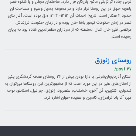
غربی جاده ترانزیتی ماکو- بازرگان قرار دارد. ساختمان مجلل و با شکوه قصر
باغچه جوق در این روستا قرار دارد و در محوطه بسیار وسیع و مساحت ان
حدود 11 هکتار است. تاریخ احداث آن 1313- 1324 ه.ق بوده است. آغاز بنای
قصر در زمان حکومت تیمور پاشا خان بوده و در زمان حکومت فرزندش
مرتضی قلی خان اقبال السلطنه که از سرداران مظفرالدین شاده بود به پایان
رسیده است.
روستای زنوزق
/post-67
استان آذربایجان‌شرقی با دارا بودن بیش از ۲۶ روستای هدف گردشگری یکی
از استان‌های غنی در این مورد است که از مشهورترین این روستاها می‌توان به
کندوان، اشتبین، گل آخور، خشکناب، عنصرود، زنوزق، چراغیل، اسکانلو، نوجه
مهر، آقا بابا فرامرزی، کاسین و سفیده خوان اشاره کرد.