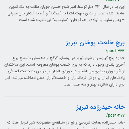
این بنا در سال 742 ه.ق توسط امیر شیخ حسن چوپان ملقب به علاءالدین
ساخته شده است و بدین جهت ابتدا به "علائیه" و گاه به اعتبار خان مغولی
– یعنی سلیمان، نواده‌ی هلاکوخان- "سلیمانیه" نیز نامیده شده است.
برج خلعت پوشان تبریز
/post-323
حدود پنج کيلومتري شرق تبريز در روستاي کرگج از دهستان باسْمَنج برج
آجري بلندي وجود دارد که به برج خلعت پوشان معروف است. اين ساختمان
از آثار دوران صفوي مي‌باشد و در دوره‌ی قاجار نيز در اين بنا خلعت اعطائي
پادشاهان ايران بر دوش فرمانداران و خدمت‌گزاران محل انداخته مي‌شد. اين
برج داراي شانزده پهلو و سه طبقه است.
خانه حیدرزاده تبریز
/post-322
خانه حیدرزاده عمارت تاریخی واقع در منطقه‌ی مقصودیه شهر تبریز است که