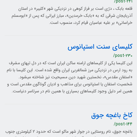
/post-241
قلعه بابک ، دژی است بر فراز کوهی در نزدیکی شهر «کلیبر» در استان
آذربایجان شرقی که به «بابک خرمدین»، مبارز ایرانی که پس از «ابومسلم
خراسانی» بر علیه عباسیان قیام کرد، منسوب است.
کلیسای سنت استپانوس
/post-230
این کلیسا یکی از کلیساهای ارامنه ساکن ایران است که در دل تپه‎ای مشرف
به رود ارس در نزدیکی مرز شمال‎غربی ایران واقع شده است. این کلیسا با نام
«استفان مقدس»، نخستین شهید دین مسیحیت نیز شناخته می‎شود.
شخصیت استفان یا استپانوس برای مذاهب و ادیان گوناگون مقدس است و
همین امر دلیل وجود کلیساهای بسیاری با همین نام در سرتاسر دنیاست.
کاخ باغچه جوق
/post-144
باغچه جوق، نام روستایی در جوار شهر ماکو است که حدود 2 کیلومتری جنوب