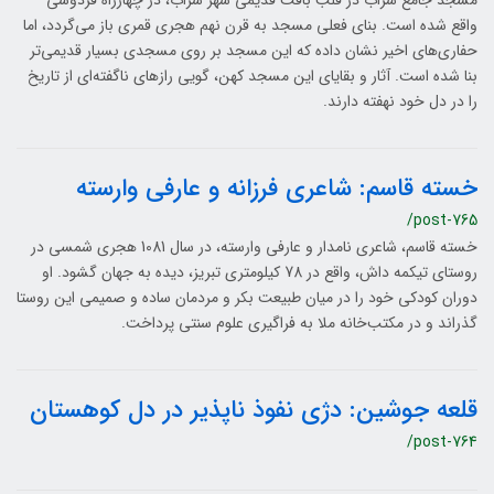
مسجد جامع سراب در قلب بافت قدیمی شهر سراب، در چهارراه فردوسی
واقع شده است. بنای فعلی مسجد به قرن نهم هجری قمری باز می‌گردد، اما
حفاری‌های اخیر نشان داده که این مسجد بر روی مسجدی بسیار قدیمی‌تر
بنا شده است. آثار و بقایای این مسجد کهن، گویی رازهای ناگفته‌ای از تاریخ
را در دل خود نهفته دارند.
خسته قاسم: شاعری فرزانه و عارفی وارسته
/post-765
خسته قاسم، شاعری نامدار و عارفی وارسته، در سال 1081 هجری شمسی در
روستای تیکمه داش، واقع در 78 کیلومتری تبریز، دیده به جهان گشود. او
دوران کودکی خود را در میان طبیعت بکر و مردمان ساده و صمیمی این روستا
گذراند و در مکتب‌خانه ملا به فراگیری علوم سنتی پرداخت.
قلعه جوشین: دژی نفوذ ناپذیر در دل کوهستان
/post-764