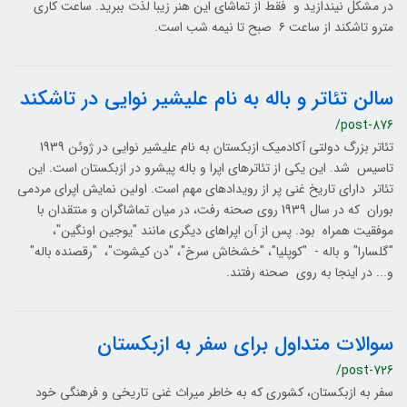
در مشکل نیندازید و فقط از تماشای این هنر زیبا لذت ببرید. ساعت کاری
مترو تاشکند از ساعت ۶ صبح تا نیمه شب است.
سالن تئاتر و باله به نام علیشیر نوایی در تاشکند
/post-876
تئاتر بزرگ دولتی آکادمیک ازبکستان به نام علیشیر نوایی در ژوئن 1939
تاسیس شد. این یکی از تئاترهای اپرا و باله پیشرو در ازبکستان است. این
تئاتر دارای تاریخ غنی پر از رویدادهای مهم است. اولین نمایش اپرای مردمی
بوران که در سال 1939 روی صحنه رفت، در میان تماشاگران و منتقدان با
موفقیت همراه بود. پس از آن اپراهای دیگری مانند "یوجین اونگین"،
"گلسارا" و باله - "کوپلیا"، "خشخاش سرخ"، "دن کیشوت"، "رقصنده باله"
و... در اینجا به روی صحنه رفتند.
سوالات متداول برای سفر به ازبکستان
/post-726
سفر به ازبکستان، کشوری که به خاطر میراث غنی تاریخی و فرهنگی خود