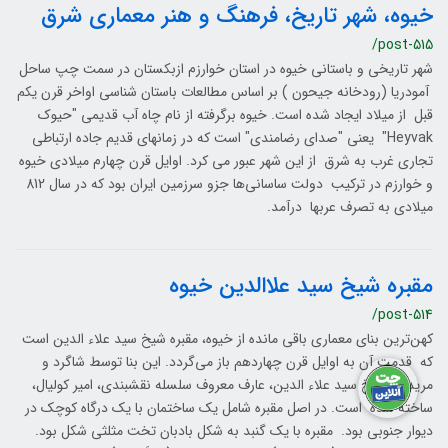
خیوه، شهر تاریخ، فرهنگ و هنر معماری شرق
/post-515
شهر تاریخی و باستانی خیوه در استان خوارزم ازبکستان در سمت چپ ساحل
آمودریا (رودخانه جیحون ) بر اساس مطالعات باستان شناسی اواخر قرن یکم
قبل از میلاد ایجاد شده است. خیوه برگرفته از نام چاه آب قدیمی "حیوک
Heyvak" یعنی "صدای رضامندی" است که در زمانهای قدیم جاده ارتباطی
تجاری غرب به شرق از این شهر عبور می کرد. اوایل قرن چهارم میلادی خیوه
و خوارزم در ترکیب دولت ساسانی‌ها جزو سرزمین ایران بود که در سال 812
میلادی به تصرف عربها درآمد.
مقبره شیخ سید علاالدین خیوه
/post-514
کهن‌ترین بنای معماری باقی مانده از خیوه، مقبره شیخ سید علاء الدین است
که قدمت آن به اوایل قرن چهاردهم باز می‌گردد. این بنا توسط شاگرد و
مریدان شیخ سید علاء الدین، عارف معروف سلسله نقشبندی، امیر کولیال،
ساخته شده است. در اصل مقبره شامل یک ساختمان با یک درگاه کوچک در
دیوار جنوبی بود. مقبره با یک گنبد به شکل بادبان تخت مثلثی شکل بود.