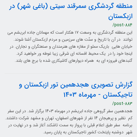
منطقه گردشگری سمرقند سیتی (باغی شهر) در
ازبکستان
/post-884
این منطقه گردشگری به وسعت ۱۷ هکتار است که مهمانان جاده ابریشم می
توانند در آن با تاریخ و سنّت های سرزمین و مردم ازبکستان آشنا شوند.
خیابان هایی باریک مملو از مغازه های هنرمندان و صنعتگران و نجاران. در
اینجا خود را در یک محیط افسانه ای شرقی زیبا غوطه ور خواهید کرد.
گنبدهای فیروزه ای به همراه دیوارهای کاشیکاری شده با برج های بلند.
گزارش تصویری هجدهمین تور ازبکستان و
تاجیکستان - مهرماه 1403
/post-883
هجدهمین سفر گروهی جاده ابریشم در مهرماه 1403 برگزار شد. در این سفر
کم نظیر و پرهیجان 14 نفر از شهرهای اصفهان، تهران و مشهد شرکت داشتند.
برنامه سفر طبق اعلام قبلی با پرواز به سمت تاشکند آغاز شد و در نهایت در
شهر دوشنبه پایتخت کشور تاجیکستان به پایان رسید.