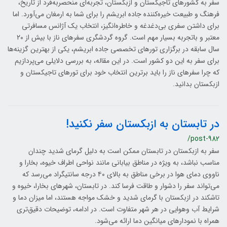
سفر به کشورهای تاجیکستان و ازبکستان، تجربه‌ای منحصربه‌فرد از تاریخ،
فرهنگ و طبیعت خیره‌کننده جاده ابریشم را برای شما به ارمغان می‌آورد. اما
برای داشتن سفری بی‌دغدغه و خاطره‌انگیز، انتخاب یک آژانس مسافرتی
معتبر و باتجربه بسیار مهم است. گروه گردشگری سفرهای ناز با بیش از ۲۰
سال سابقه در برگزاری تورهای تخصصی جاده ابریشم، یکی از بهترین گزینه‌ها
برای سفر به این دو کشور است. در این مقاله، به بررسی دلایلی می‌پردازیم
که چرا سفرهای ناز را باید برترین انتخاب خود برای تورهای تاجیکستان و
ازبکستان بدانید.
در تابستان به ازبکستان سفر نکنید!
/post-982
سفر به ازبکستان در تابستان ممکن است به دلیل گرمای شدید چندان
مناسب نباشد، به ویژه در مناطق بیابانی مانند نواحی اطراف خیوه، بخارا و
ناووی دمای هوا در برخی مناطق به بالای ۴۰ درجه سانتیگراد می‌رسد که
می‌تواند سفر را دشوار و طاقت فرسا کند. در تابستان، شهرهای بخارا، خیوه و
تاشکند در ازبکستان با گرمای شدید و خشک مواجه هستند، اما میزان دما و
شرایط آب وهوایی در هر شهر متفاوت است. در ادامه، توضیحات دقیق‌تری
همراه با نمودارهای میانگین دما ارائه می‌شود.