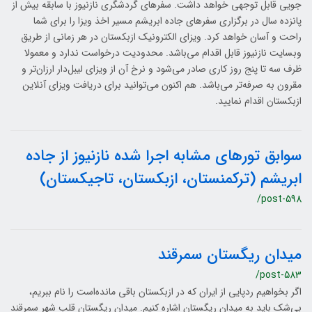
جویی قابل توجهی خواهد داشت. سفرهای گردشگری نازنیوز با سابقه بیش از
پانزده سال در برگزاری سفرهای جاده ابریشم مسیر اخذ ویزا را برای شما
راحت و آسان خواهد کرد. ویزای الکترونیک ازبکستان در هر زمانی از طریق
وبسایت نازنیوز قابل اقدام می‌باشد. محدودیت درخواست ندارد و معمولا
ظرف سه تا پنج روز کاری صادر می‌شود و نرخ آن از ویزای لیبل‌دار ارزان‌تر و
مقرون به صرفه‌تر می‌باشد. هم اکنون می‌توانید برای دریافت ویزای آنلاین
ازبکستان اقدام نمایید.
سوابق تورهای مشابه اجرا شده نازنیوز از جاده
ابریشم (ترکمنستان، ازبکستان، تاجیکستان)
/post-598
میدان ریگستان سمرقند
/post-583
اگر بخواهیم ردپایی از ایران که در ازبکستان باقی مانده‌است را نام ببریم،
بی‌شک باید به میدان ریگستان اشاره کنیم. میدان ریگستان قلب شهر سمرقند