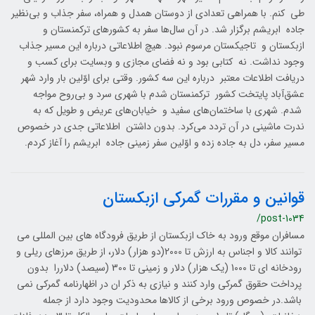
طی کنم. با همراهی تعدادی از دوستان همدل و همراه، سفر جذاب و بی‌نظیر
جاده ابریشم برگزار شد. در آن سال‌ها سفر به کشورهای ترکمنستان و
ازبکستان و تاجیکستان مرسوم نبود. هیچ اطلاعاتی درباره این مسیر جذاب
وجود نداشت. نه کتابی بود و نه فضای مجازی و وبسایت برای کسب و
دریافت اطلاعات معتبر درباره این سه کشور. وقتی برای اوّلین بار وارد شهر
عشق‌آباد پایتخت کشور ترکمنستان شدم با شهری سرد و بی‌روح مواجه
شدم. شهری با ساختمان‌های سفید و خیابان‌های عریض و طویل که به
ندرت ماشینی در آن تردد می‌کرد. بدون داشتن اطلاعاتی جدی در خصوص
مسیر سفر، دل به جاده زده و اوّلین سفر زمینی جاده ابریشم را آغاز کردم.
قوانین و مقررات گمرکی ازبکستان
/post-1034
مسافران موقع ورود به خاک ازبکستان از طریق فرودگاه های بین المللی می
توانند کالا و اجناس به ارزش تا 2000(دو هزار) دلار، از طریق مرزهای ریلی و
رودخانه ای تا 1000 (یک هزار) دلار و زمینی تا 300 (سیصد) دلاررا بدون
پرداخت حقوق گمرکی وارد کنند و نیازی به ذکر ان در اظهارنامه گمرکی نمی
باشد.در خصوص ورود برخی از کالاها محدودیت وجود دارد از جمله