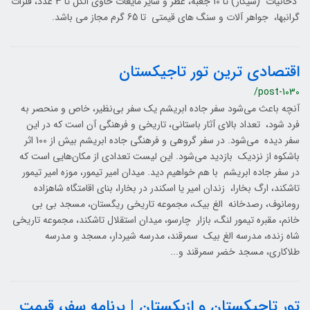
دخانیات (سیگار) تا 10 جعبه، عطر و سایر مایعات حاوی الکل تا 3 عدد، فلزات
گرانبها، جواهر آلات و سنگ های قیمتی تا 65 گرم مجاز می باشد.
اقتصادی ترین تور تاجیکستان
/post-1030
آنچه باعث می‌شود سفر جاده ابریشم یک سفر بی‌نظیر، خاص و منحصر به
فرد شود، تعداد بالای آثار باستانی، تاریخی و فرهنگی آن است که در این
سفر دیده می‌شود. در سفر گروهی و فرهنگی جاده ابریشم بیش از 100 اثر
باشکوه از نزدیک بازدید می‌شود. این لیست تعدادی از مکان‌هایی است که
در سفر جاده ابریشم با هم خواهیم دید. میدان امیر تیمور، موزه امیر تیمور
تاشکند، ارگ بخارا، زندان امیر یا اسکندر در بخارا، بنای اقامتگاه شاهزاده
رومانوف، رصدخانه الغ بیک، مجموعه تاریخی ریگستان، مسجد بی بی
خانم، مقبره تیمور لنگ، بازار چارسو، میدان استقلال تاشکند، مجموعه تاریخی
شاه زنده، مدرسه الغ بیک سمرقند، مدرسه شیردار، مسجد و مدرسه
طلاکاری، مسجد خضر سمرقند و...
تور تاجیکستان و ازبکستان | برنامه سفر، قیمت