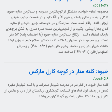
/post-517
مجموعه اسلام خواجه، متشکل از کوچکترین مدرسه و بلندترین مناره خیوه،
شکلی به مناره‌های باستانی قرن XI و XII دارد و در قسمت جنوب شرقی
ایچان قلعه واقع شده است. سازندگان می‌خواستند چنین طرحی از مناره
کلان بخارا پیشی بگیرد و از قدیمی‌ترین سنت مناره سازی به شکل برج‌های
باریک استفاده کنند. ارتفاع بلندترین مناره خیوه (با احتساب پایه) 57 متر
است. این مجموعه در سالهای 1908-1910 به دستور اسلام خوجه، وزیر ارشد
خانات خیوان در زمان محمد رخیم خان دوم (1863-1910) و پسرش
اصفهانیارخان (1910-1920) ساخته شد.
خیوه: کلته منار در کوچه کارل مارکس
/post-516
کلته منار خیوه، در کنار سر در مدرسه شیردار سمرقند و یا گنبد شیاردار مقبره
تیمور در ردیف اول نمادهای تبلیغات گردشگری ازبکستان قرار دارد و عکس آن
اکثرا زیور جلد کتاب‌های راهنمای گردشگران می‌باشد.