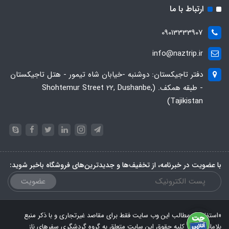
ارتباط با ما
09013333907
info@naztrip.ir
دفتر تاجیکستان: دوشنبه -خیابان شاه تیمور - هتل تاجیکستان
- طبقه همکف. (Shohtemur Street 22, Dushanbe,
Tajikistan)
با عضویت در خبرنامه، از تخفیف‌ها و جدیدترین‌های فروشگاه باخبر شوید:
عضویت
«استفاده از مطالب این وب سایت فقط برای مقاصد غیرتجاری و با ذکر منبع
بلامانع است. کلیه حقوق این سایت متعلق به گروه گردشگری سفرهای ناز