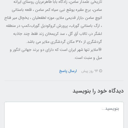
تاریخی علمدار سامن، زادگاه بابا طاهرعریان روستای ایرانه
سامن، برج مقبره یوشع نبی سیاه کمر سامن ، قلعه باستانی
انوچ سامن ،بازار قدیمی ملایر، موزه لطفعلیان ، یخچال میر فتاح
، ارگ باستانی گوراب، پرورش کروکودیل گوراب،کمپ در منطقه
لشگر در، تالاب آق گل ، سد کریمخان زند فقط چند جاذبه
گردشگری از ۳۷۰ مکان گردشگری ملایر می باشد.
🎯ملایر تنها شهر ایران است که دارای دو برند جهانی انگور و
مبل و منبت است.
ارسال پاسخ
94 روز پیش
دیدگاه خود را بنویسید