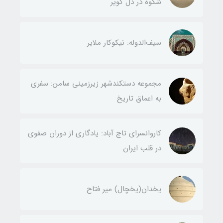
شکوه در دل کویر
سیف‌الدوله: نیکوکار ملایر
مجموعه دستکندشهر زیرزمینی سامن: سفری
به اعماق تاریخ
کاروانسرای تاج آباد: یادگاری از دوران صفوی
در قلب ایران
یخدان(يخچال) مير فتاح