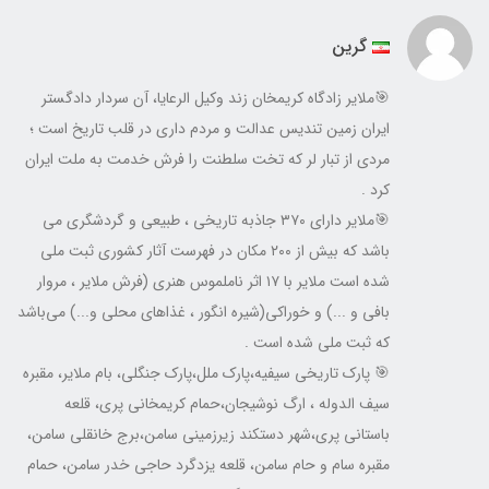
گرین
🎯ملایر زادگاه کریمخان زند وکیل الرعایا، آن سردار دادگستر
ایران زمین تندیس عدالت و مردم داری در قلب تاریخ است ؛
مردی از تبار لر که تخت سلطنت را فرش خدمت به ملت ایران
کرد .
🎯ملایر دارای ۳۷۰ جاذبه تاریخی ، طبیعی و گردشگری می
باشد که بیش از ۲۰۰ مکان در فهرست آثار کشوری ثبت ملی
شده است ملایر با ۱۷ اثر ناملموس هنری (فرش ملایر ، مروار
بافی و ...) و خوراکی(شیره انگور ، غذاهای محلی و...) می‌باشد
که ثبت ملی شده است .
🎯 پارک تاریخی سیفیه،پارک ملل،پارک جنگلی، بام ملایر، مقبره
سیف الدوله ، ارگ نوشیجان،حمام کریمخانی پری، قلعه
باستانی پری،شهر دستکند زیرزمینی سامن،برج خانقلی سامن،
مقبره سام و حام سامن، قلعه یزدگرد حاجی‌ خدر سامن، حمام