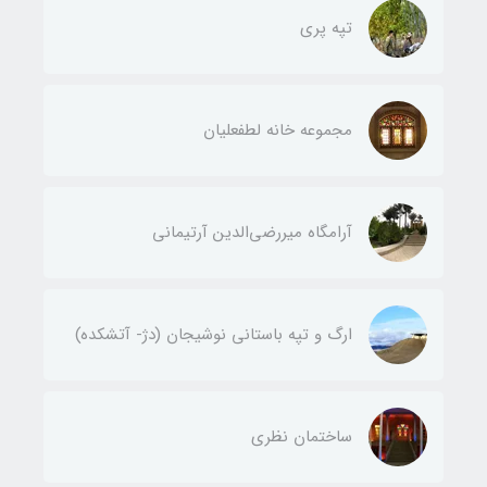
تپه پری
مجموعه خانه لطفعليان
آرامگاه ميررضي‌الدين آرتيمانی
ارگ و تپه باستاني نوشيجان (دژ- آتشکده)
ساختمان نظری