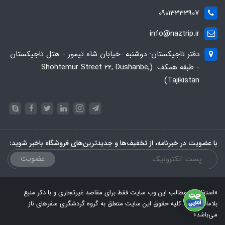
09013333907
info@naztrip.ir
دفتر تاجیکستان: دوشنبه -خیابان شاه تیمور - هتل تاجیکستان
- طبقه همکف. (Shohtemur Street 22, Dushanbe,
Tajikistan)
با عضویت در خبرنامه، از تخفیف‌ها و جدیدترین‌های فروشگاه باخبر شوید:
عضویت
«استفاده از مطالب این وب سایت فقط برای مقاصد غیرتجاری و با ذکر منبع
بلامانع است. کلیه حقوق این سایت متعلق به گروه گردشگری سفرهای ناز
می‌باشد»