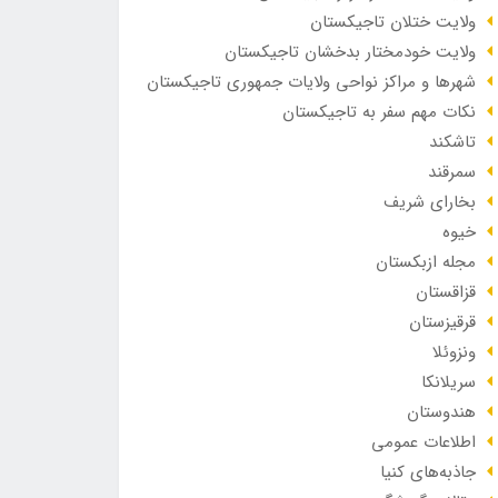
ولایت ختلان تاجیکستان
ولایت خودمختار بدخشان تاجیکستان
شهرها و مراکز نواحی ولایات جمهوری تاجیکستان
نکات مهم سفر به تاجیکستان
تاشکند
سمرقند
بخارای شریف
خیوه
مجله ازبکستان
قزاقستان
قرقیزستان
ونزوئلا
سریلانکا
هندوستان
اطلاعات عمومی
جاذبه‌های کنیا