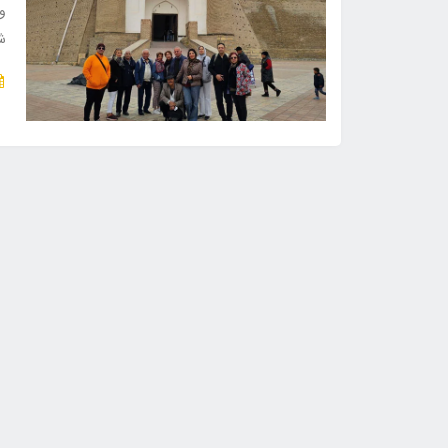
و 
شه