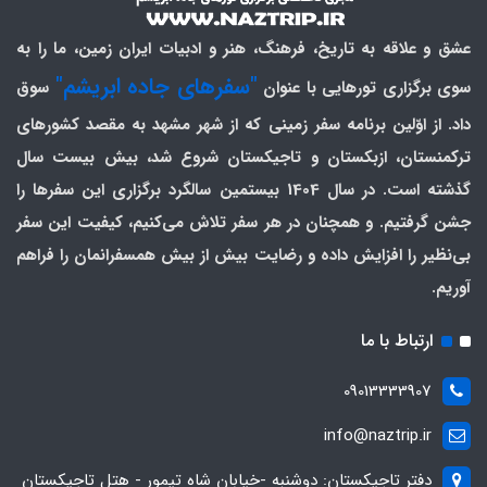
عشق و علاقه به تاریخ، فرهنگ، هنر و ادبیات ایران زمین، ما را به
"سفرهای جاده ابریشم"
سوی برگزاری تورهایی با عنوان
سوق
داد. از اوّلین برنامه سفر زمینی که از شهر مشهد به مقصد کشورهای
ترکمنستان، ازبکستان و تاجیکستان شروع شد، بیش بیست سال
گذشته است. در سال 1404 بیستمین سالگرد برگزاری این سفرها را
جشن گرفتیم. و همچنان در هر سفر تلاش می‌کنیم، کیفیت این سفر
بی‌نظیر را افزایش داده و رضایت بیش از بیش همسفرانمان را فراهم
آوریم.
ارتباط با ما
09013333907
info@naztrip.ir
دفتر تاجیکستان: دوشنبه -خیابان شاه تیمور - هتل تاجیکستان