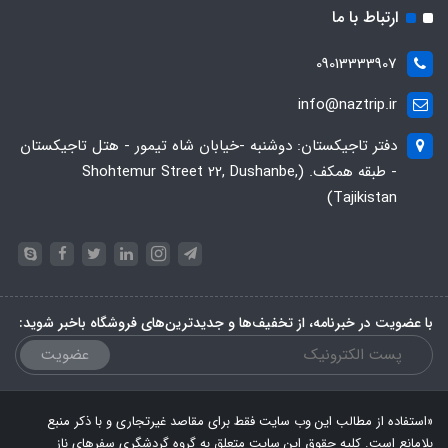
ارتباط با ما
09013333907
info@naztrip.ir
دفتر تاجیکستان: دوشنبه -خیابان شاه تیمور - هتل تاجیکستان
- طبقه همکف. (Shohtemur Street 22, Dushanbe,
Tajikistan)
با عضویت در خبرنامه، از تخفیف‌ها و جدیدترین‌های فروشگاه باخبر شوید:
عضویت
«استفاده از مطالب این وب سایت فقط برای مقاصد غیرتجاری و با ذکر منبع
بلامانع است. کلیه حقوق این سایت متعلق به گروه گردشگری سفرهای ناز