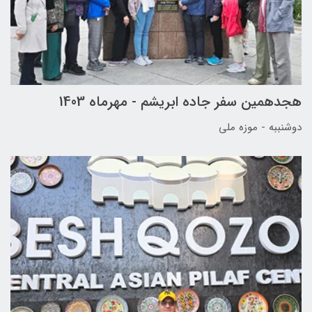
هجدهمین سفر جاده ابریشم - مهرماه 1403
دوشنببه - موزه ملی