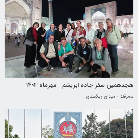
هجدهمین سفر جاده ابریشم - مهرماه 1403
سمرقند - میدان ریگستان