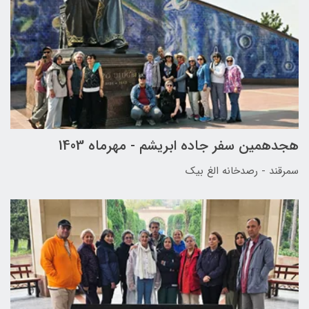
هجدهمین سفر جاده ابریشم - مهرماه 1403
سمرقند - رصدخانه الغ بیک