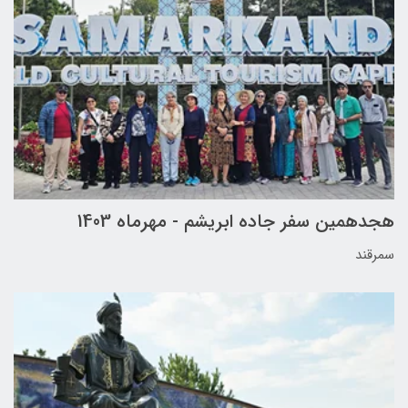
هجدهمین سفر جاده ابریشم - مهرماه 1403
سمرقند