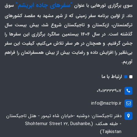
"سفرهای جاده ابریشم"
سوی برگزاری تورهایی با عنوان
سوق
داد. از اوّلین برنامه سفر زمینی که از شهر مشهد به مقصد کشورهای
ترکمنستان، ازبکستان و تاجیکستان شروع شد، بیش بیست سال
گذشته است. در سال 1404 بیستمین سالگرد برگزاری این سفرها را
جشن گرفتیم. و همچنان در هر سفر تلاش می‌کنیم، کیفیت این سفر
بی‌نظیر را افزایش داده و رضایت بیش از بیش همسفرانمان را فراهم
آوریم.
ارتباط با ما
09013333907
info@naztrip.ir
دفتر تاجیکستان: دوشنبه -خیابان شاه تیمور - هتل تاجیکستان
- طبقه همکف. (Shohtemur Street 22, Dushanbe,
Tajikistan)