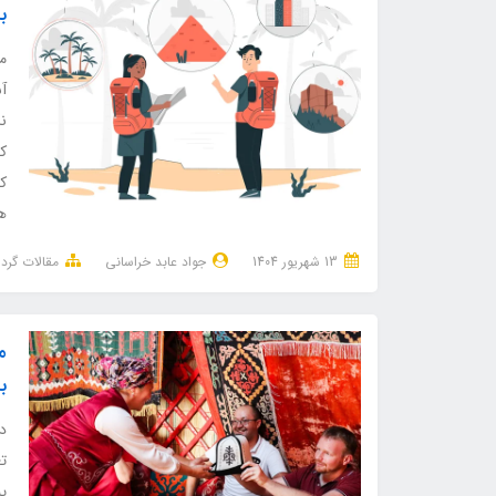
ب
م
آ
ن
کل
ک
ه
13 شهریور 1404
جواد عابد خراسانی
مقالات گر
م
ب
در
تع
پی