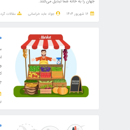
جهان را به خانه شما تبدیل می‌کنند.
16 شهریور 1404
جواد عابد خراسانی
مقالات گر
م
س
ا
و
کن
چش
نو
م