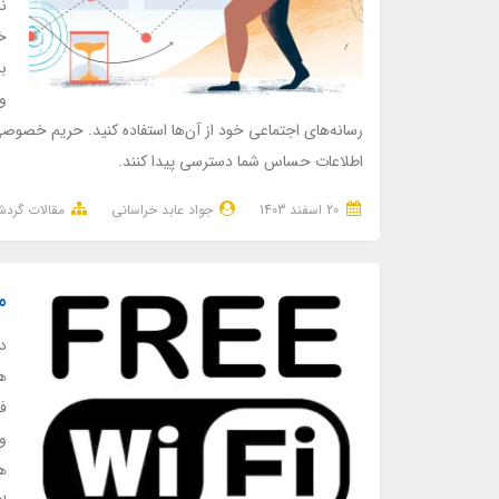
ن
خط
ب
و
رسانه‌های اجتماعی خود از آن‌ها استفاده کنید. حریم خصو
اطلاعات حساس شما دسترسی پیدا کنند.
20 اسفند 1403
جواد عابد خراسانی
مقالات گرد
م
دس
هس
ف
وا
ه