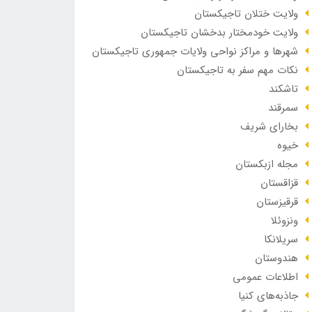
ولایت ختلان تاجیکستان
ولایت خودمختار بدخشان تاجیکستان
شهرها و مراکز نواحی ولایات جمهوری تاجیکستان
نکات مهم سفر به تاجیکستان
تاشکند
سمرقند
بخارای شریف
خیوه
مجله ازبکستان
قزاقستان
قرقیزستان
ونزوئلا
سریلانکا
هندوستان
اطلاعات عمومی
جاذبه‌های کنیا