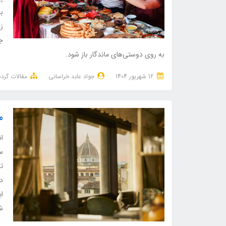
بز
زن
ج
به روی دوستی‌های ماندگار باز شود.
12 شهریور 1404
جواد عابد خراسانی
مقالات گر
م
ا
سف
ت
در
ای
ش