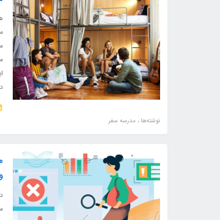
ه
م
م
می
ای
د
نوشته‌ها
مدرسه سفر
م
و
در
مک