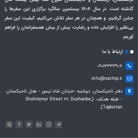
گذشته است. در سال 1404 بیستمین سالگرد برگزاری این سفرها را
جشن گرفتیم. و همچنان در هر سفر تلاش می‌کنیم، کیفیت این سفر
بی‌نظیر را افزایش داده و رضایت بیش از بیش همسفرانمان را فراهم
آوریم.
ارتباط با ما
09013333907
info@naztrip.ir
دفتر تاجیکستان: دوشنبه -خیابان شاه تیمور - هتل تاجیکستان
- طبقه همکف. (Shohtemur Street 22, Dushanbe,
Tajikistan)